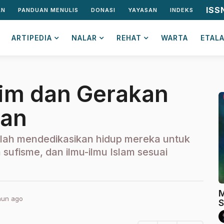
ISS
AN
PANDUAN MENULIS
DONASI
YAYASAN
INDEKS
ARTIPEDIA
NALAR
REHAT
WARTA
ETAL
im dan Gerakan
man
elah mendedikasikan hidup mereka untuk
ufisme, dan ilmu-ilmu Islam sesuai
M
hun ago
2
S
t
a