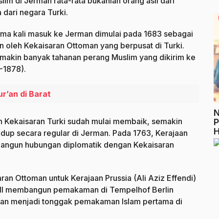
lim di Jerman rata-rata bukanlah orang asli dari
 dari negara Turki.
rtama kali masuk ke Jerman dimulai pada 1683 sebagai
 oleh Kekaisaran Ottoman yang berpusat di Turki.
emakin banyak tahanan perang Muslim yang dikirim ke
-1878).
r’an di Barat
N
an Kekaisaran Turki sudah mulai membaik, semakin
P
H
dup secara regular di Jerman. Pada 1763, Kerajaan
bangun hubungan diplomatik dengan Kekaisaran
ran Ottoman untuk Kerajaan Prussia (Ali Aziz Effendi)
m III membangun pemakaman di Tempelhof Berlin
an menjadi tonggak pemakaman Islam pertama di