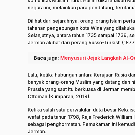
komunitas Muslim Turki. Hal ini dikarenakan Mus
negara ini, melainkan para pendatang, terutama
Dilihat dari sejarahnya, orang-orang Islam pe
tahanan pengepungan kota Wina yang dilakukan
Selanjutnya, antara tahun 1735 sampai 1739, s
Jerman akibat dari perang Russo-Turkish (1877
Baca juga:
Menyusuri Jejak Langkah Al-Qu
Lalu, ketika hubungan antara Kerajaan Rusia d
banyak orang-orang Muslim yang datang dan hi
Prussia yang saat itu berkuasa di Jerman mem
Ottoman (Kumparan, 2019).
Ketika salah satu perwakilan duta besar Kekaisa
wafat pada tahun 1798, Raja Frederick Willia
sebagai penghormatan. Pemakaman ini kemudi
Jerman.