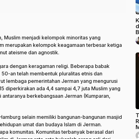
K
d
B
, Muslim menjadi kelompok minoritas yang
slam merupakan kelompok keagamaan terbesar ketiga
nut ateisme dan agnostik.
gara dengan keragaman religi. Beberapa babak
 50-an telah membentuk pluralitas etnis dan
rut lembaga pemerintahan Jerman yang mengurusi
5 diperkirakan ada 4,4 sampai 4,7 juta Muslim yang
a di antaranya berkebangsaan Jerman (Kumparan,
T
n Hamburg selain memiliki bangunan-bangunan masjid
R
kehidupan umat dan budaya Islam di Jerman.
M
rapa komunitas. Komunitas terbanyak berasal dari