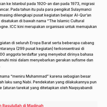
hkan ke Istanbul pada 1920-an dan pada 1973, migrasi
ncar. Pada tahun itu pula para pengikut Sulaymanci
masing dilengkapi pusat kegiatan belajar Al-Qur’an
u disatukan di bawah nama “The Islamic Cultural
logne. ICC kini merupakan organisasi untuk memajukan
iatan di seluruh Eropa Barat serta beberapa cabang
ntaranya (299 pusat kegiatan) terkonsentrasi di
.000 anggota terdaftar yang menyebut dirinya bahasa
enuhi misi dalam menyebarkan gerakan sufisme dan
.
ama “meniru Muhammad” karena sebagian besar
ah laku sang Nabi. Pendekatan yang dilakukannya pun
e (aturan tarekat yang ditetapkan oleh Naqsyabandi
 Rasulullah di Madinah