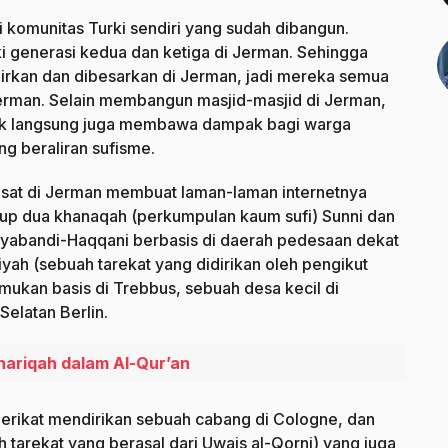
ri komunitas Turki sendiri yang sudah dibangun.
i generasi kedua dan ketiga di Jerman. Sehingga
hirkan dan dibesarkan di Jerman, jadi mereka semua
erman. Selain membangun masjid-masjid di Jerman,
tidak langsung juga membawa dampak bagi warga
ng beraliran sufisme.
pusat di Jerman membuat laman-laman internetnya
akup dua khanaqah (perkumpulan kaum sufi) Sunni dan
syabandi-Haqqani berbasis di daerah pedesaan dekat
ah (sebuah tarekat yang didirikan oleh pengikut
ukan basis di Trebbus, sebuah desa kecil di
elatan Berlin.
hariqah dalam Al-Qur’an
Serikat mendirikan sebuah cabang di Cologne, dan
tarekat yang berasal dari Uwais al-Qorni) yang juga