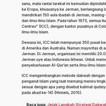
sana, mata rantai tarekat ini kemudian dipinda
ke Eropa, khususnya ke Jerman, berlangsung la
mendirikan 150 aula ibadah di Jerman, masing-
dan ilmu-ilmu Islam. Pada tahun 1973, semua it
Centres” (ICC), dengan kantor pusatnya di Co
ilmu-ilmu Islam.
Dewasa ini, ICC telah mempunyai 350 pusat keg
di Amerika dan Australia. Namun mayoritas di a
Jerman. Di Jerman, organisasi ini memiliki 20
Jerman uye atau Indonesia ikhwan. Untuk mem
penyebarluasan Al-Qur’an serta ilmu-ilmu Islam
ICC mengembangkan metode dakwah dengan n
penganut Islam yang taat memang meniru tingk
sesuai dengan apa yang disebut kalimat qudsiy
pada abad ke-14) (Hinnels, 2015).
Baca juga:
Jejak Langkah Strategi Dakwah