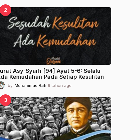
t
a
2
h
u
n
a
g
o
urat Asy-Syarh [94] Ayat 5-6: Selalu
da Kemudahan Pada Setiap Kesulitan
by
Muhammad Rafi
6 tahun ago
2
t
a
3
h
u
n
a
g
o