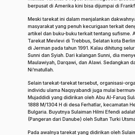
berpusat di Amerika kini bisa dijumpai di Frankf
Meski tarekat ini dalam menjalankan dakwahn
masyarakat yang penuh kecurigaan terkait denga
artikel dan buku-buku terkait tentang sufisme.
Tarekat Mevlevi di Trebbus, Selatan kota Berlin
di Jerman pada tahun 1991. Kalau dihitung selur
Sunni dan Syiah. Dari kalangan Sunni, dia menye
Maulawiyah, Darqawi, dan Alawi. Sedangkan da
Ni’matullah.
Selain tarekat-tarekat tersebut, organisasi-organ
individu ulama Naqsyabandi juga mulai bermunc
Mujaddidi yang didirikan oleh Abu Al-Faruq Sul
1888 M/1304 H di desa Ferhatlar, kecamatan Hez
Bulgaria. Buyutnya Sulaiman Hilmi Efendi adala
(Pangeran dari Danube) oleh Sultan Turki Utsma
Pada awalnya tarekat yang didirikan oleh Sula