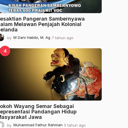
esaktian Pangeran Sambernyawa
alam Melawan Penjajah Kolonial
elanda
by
M Dani Habibi, M. Ag
7 tahun ago
2
t
a
4
h
u
n
a
g
o
okoh Wayang Semar Sebagai
epresentasi Pandangan Hidup
asyarakat Jawa
by
Muhammad Fathur Rahman
5 tahun ago
2