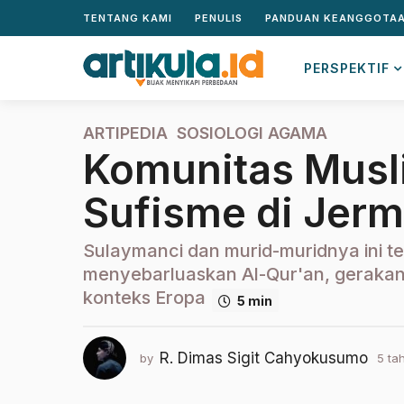
TENTANG KAMI
PENULIS
PANDUAN KEANGGOTA
PERSPEKTIF
ARTIPEDIA
,
SOSIOLOGI AGAMA
5
Komunitas Musl
t
a
Sufisme di Jer
h
u
n
Sulaymanci dan murid-muridnya ini t
a
menyebarluaskan Al-Qur'an, gerakan s
g
konteks Eropa
5 min
o
2
t
R. Dimas Sigit Cahyokusumo
by
5 ta
a
h