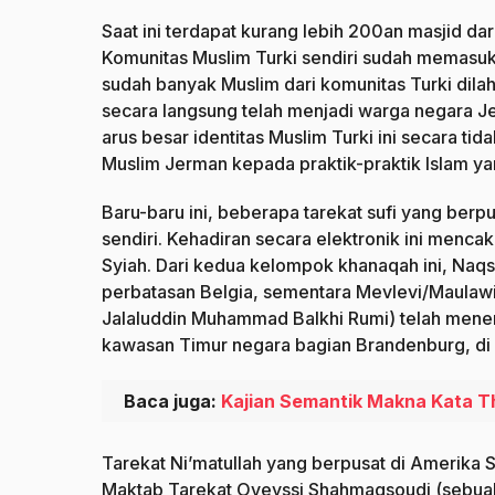
Saat ini terdapat kurang lebih 200an masjid da
Komunitas Muslim Turki sendiri sudah memasuk
sudah banyak Muslim dari komunitas Turki dila
secara langsung telah menjadi warga negara J
arus besar identitas Muslim Turki ini secara 
Muslim Jerman kepada praktik-praktik Islam ya
Baru-baru ini, beberapa tarekat sufi yang ber
sendiri. Kehadiran secara elektronik ini menc
Syiah. Dari kedua kelompok khanaqah ini, Naq
perbatasan Belgia, sementara Mevlevi/Maulawiy
Jalaluddin Muhammad Balkhi Rumi) telah menem
kawasan Timur negara bagian Brandenburg, di S
Baca juga:
Kajian Semantik Makna Kata T
Tarekat Ni’matullah yang berpusat di Amerika 
Maktab Tarekat Oveyssi Shahmagsoudi (sebuah 