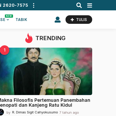
N 2620-7575
NEW
ASE
TABIK
TULIS
TRENDING
1
akna Filosofis Pertemuan Panembahan
enopati dan Kanjeng Ratu Kidul
by
R. Dimas Sigit Cahyokusumo
7 tahun ago
2