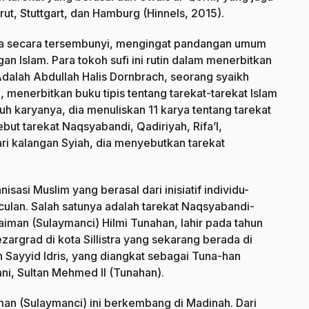
rut, Stuttgart, dan Hamburg (Hinnels, 2015).
ya secara tersembunyi, mengingat pandangan umum
n Islam. Para tokoh sufi ini rutin dalam menerbitkan
 Adalah Abdullah Halis Dornbrach, seorang syaikh
, menerbitkan buku tipis tentang tarekat-tarekat Islam
uh karyanya, dia menuliskan 11 karya tentang tarekat
but tarekat Naqsyabandi, Qadiriyah, Rifa’I,
ri kalangan Syiah, dia menyebutkan tarekat
isasi Muslim yang berasal dari inisiatif individu-
ulan. Salah satunya adalah tarekat Naqsyabandi-
aiman (Sulaymanci) Hilmi Tunahan, lahir pada tahun
argrad di kota Sillistra yang sekarang berada di
h Sayyid Idris, yang diangkat sebagai Tuna-han
ni, Sultan Mehmed II (Tunahan).
iman (Sulaymanci) ini berkembang di Madinah. Dari