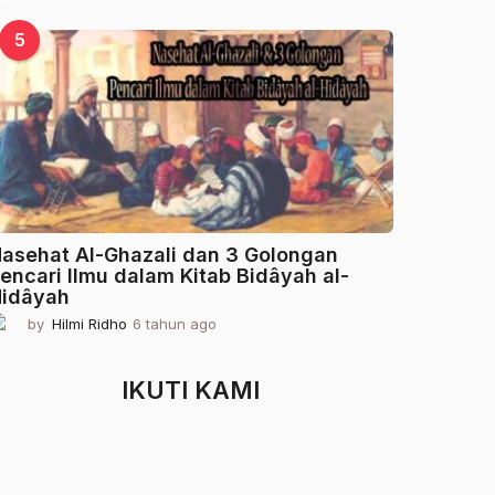
t
a
5
h
u
n
a
g
o
asehat Al-Ghazali dan 3 Golongan
encari Ilmu dalam Kitab Bidâyah al-
idâyah
by
Hilmi Ridho
6 tahun ago
2
t
a
h
IKUTI KAMI
u
n
a
g
o