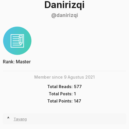
Danirizqi
@danirizqi
Rank: Master
Member since 9 Agustus 2021
Total Reads:
577
Total Posts:
1
Total Points:
147
^
Tayang