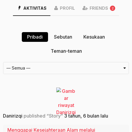
AKTIVITAS
PROFIL
FRIENDS
2
Pribadi
Sebutan
Kesukaan
Teman-teman
Danirizqi
published “Story”
3 tahun, 6 bulan lalu
Menggapai Kesejahteraan Alam melalui