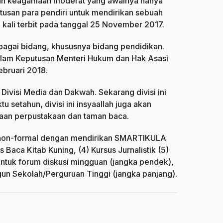
man keagamaan moderat yang awalnya hanya
utusan para pendiri untuk mendirikan sebuah
a kali terbit pada tanggal 25 November 2017.
rbagai bidang, khususnya bidang pendidikan.
alam Keputusan Menteri Hukum dan Hak Asasi
bruari 2018.
 Divisi Media dan Dakwah. Sekarang divisi ini
 setahun, divisi ini insyaallah juga akan
adaan perpustakaan dan taman baca.
ikan non-formal dengan mendirikan SMARTIKULA
Baca Kitab Kuning, (4) Kursus Jurnalistik (5)
mbentuk forum diskusi mingguan (jangka pendek),
un Sekolah/Perguruan Tinggi (jangka panjang).