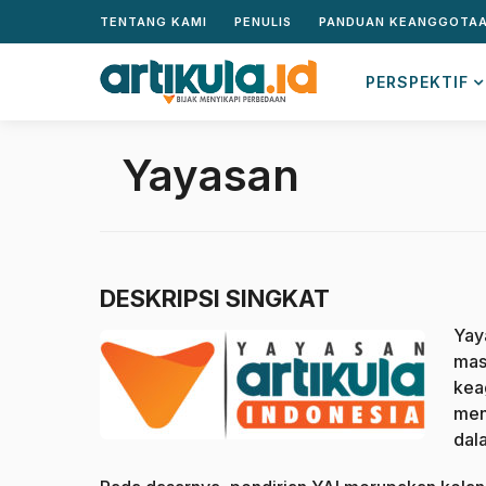
TENTANG KAMI
PENULIS
PANDUAN KEANGGOTA
PERSPEKTIF
Yayasan
DESKRIPSI SINGKAT
Yay
mas
kea
men
dal