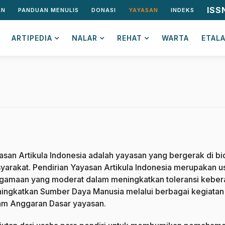
ISS
AN
PANDUAN MENULIS
DONASI
YAYASAN
INDEKS
ARTIPEDIA
NALAR
REHAT
WARTA
ETAL
asan Artikula Indonesia adalah yayasan yang bergerak di bi
yarakat. Pendirian Yayasan Artikula Indonesia merupakan
gamaan yang moderat dalam meningkatkan toleransi keber
ingkatkan Sumber Daya Manusia melalui berbagai kegiatan 
am Anggaran Dasar yayasan.