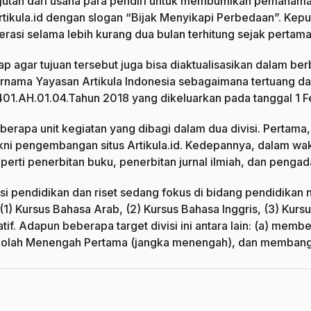
njutan dari usaha para pendiri untuk membumikan pemaha
Artikula.id dengan slogan “Bijak Menyikapi Perbedaan”. Kep
perasi selama lebih kurang dua bulan terhitung sejak pertam
p agar tujuan tersebut juga bisa diaktualisasikan dalam be
nama Yayasan Artikula Indonesia sebagaimana tertuang d
1.AH.01.04.Tahun 2018 yang dikeluarkan pada tanggal 1 Fe
eberapa unit kegiatan yang dibagi dalam dua divisi. Pertama,
kni pengembangan situs Artikula.id. Kedepannya, dalam waktu
eperti penerbitan buku, penerbitan jurnal ilmiah, dan peng
 divisi pendidikan dan riset sedang fokus di bidang pendid
 Kursus Bahasa Arab, (2) Kursus Bahasa Inggris, (3) Kursus 
atif. Adapun beberapa target divisi ini antara lain: (a) me
Sekolah Menengah Pertama (jangka menengah), dan membang