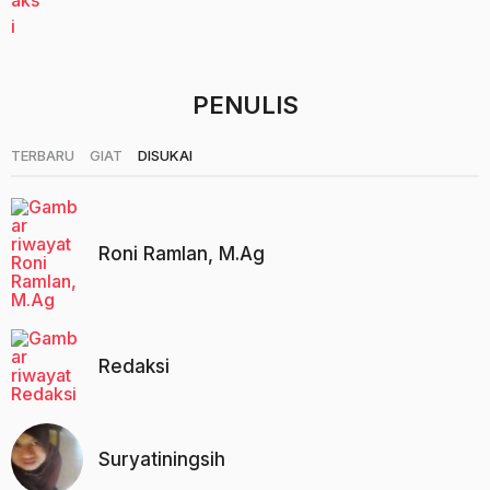
t
a
h
u
n
PENULIS
a
g
|
|
o
TERBARU
GIAT
DISUKAI
Roni Ramlan, M.Ag
Redaksi
Suryatiningsih