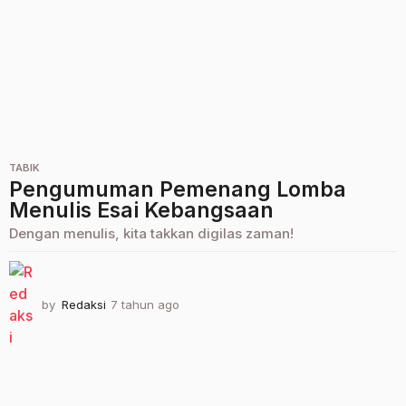
o
TABIK
Pengumuman Pemenang Lomba
Menulis Esai Kebangsaan
Dengan menulis, kita takkan digilas zaman!
by
Redaksi
7 tahun ago
2
t
a
h
u
n