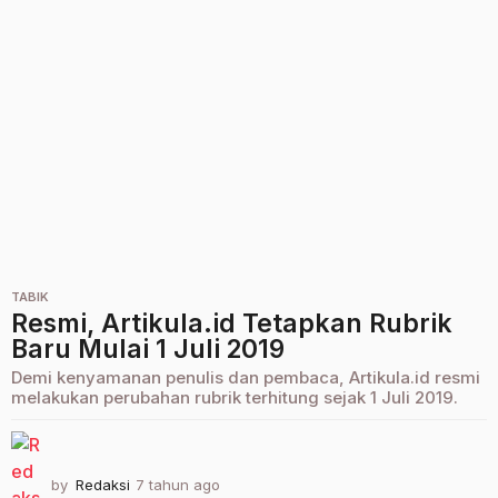
h
u
n
a
g
o
TABIK
Resmi, Artikula.id Tetapkan Rubrik
Baru Mulai 1 Juli 2019
Demi kenyamanan penulis dan pembaca, Artikula.id resmi
melakukan perubahan rubrik terhitung sejak 1 Juli 2019.
by
Redaksi
7 tahun ago
2