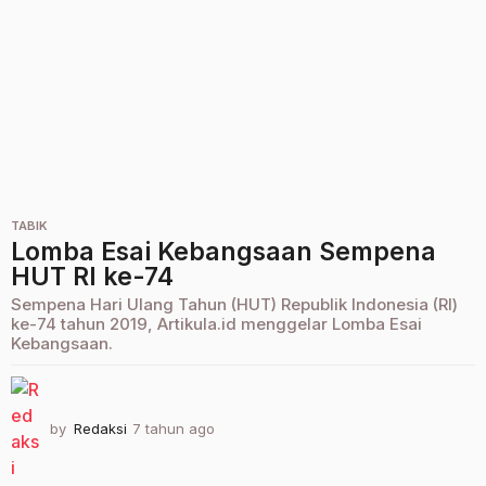
a
g
o
TABIK
Lomba Esai Kebangsaan Sempena
HUT RI ke-74
Sempena Hari Ulang Tahun (HUT) Republik Indonesia (RI)
ke-74 tahun 2019, Artikula.id menggelar Lomba Esai
Kebangsaan.
by
Redaksi
7 tahun ago
2
t
a