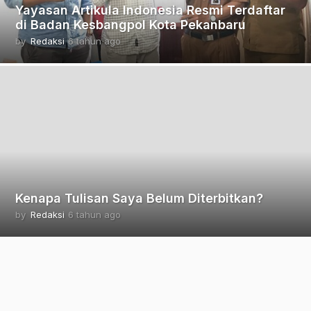
Yayasan Artikula Indonesia Resmi Terdaftar
di Badan Kesbangpol Kota Pekanbaru
by
Redaksi
6 tahun ago
2
t
a
h
u
n
a
g
o
Kenapa Tulisan Saya Belum Diterbitkan?
by
Redaksi
6 tahun ago
4
b
u
l
a
n
a
g