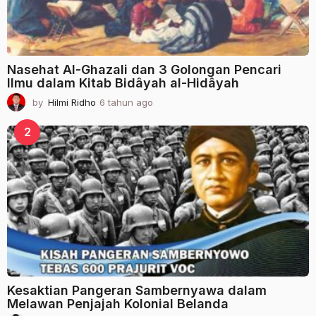
Nasehat Al-Ghazali dan 3 Golongan Pencari
Ilmu dalam Kitab Bidâyah al-Hidâyah
by
Hilmi Ridho
6 tahun ago
2
t
a
2
h
u
n
a
g
o
Kesaktian Pangeran Sambernyawa dalam
Melawan Penjajah Kolonial Belanda