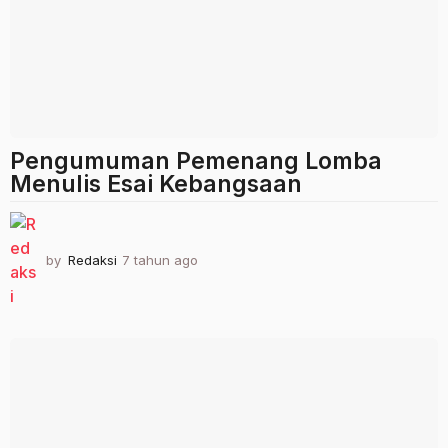
Pengumuman Pemenang Lomba
Menulis Esai Kebangsaan
by
Redaksi
7 tahun ago
2
t
a
h
u
n
a
g
o