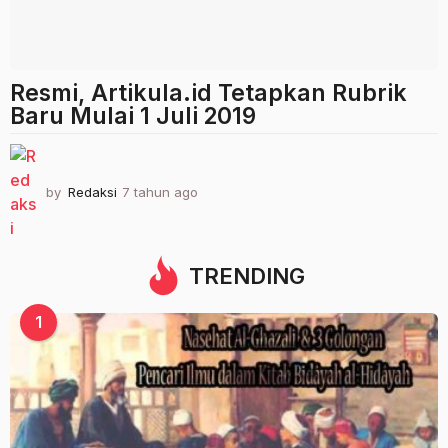
Resmi, Artikula.id Tetapkan Rubrik
Baru Mulai 1 Juli 2019
by
Redaksi
7 tahun ago
2
t
a
h
u
TRENDING
n
a
1
g
o