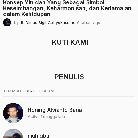
Konsep Yin dan Yang Sebagai Simbol
Keseimbangan, Keharmonisan, dan Kedamaian
dalam Kehidupan
by
R. Dimas Sigit Cahyokusumo
6 tahun ago
2
t
a
h
IKUTI KAMI
u
n
a
g
o
PENULIS
|
|
TERBARU
GIAT
DISUKAI
Honing Alvianto Bana
Active 1 minggu lalu
muhiqbal