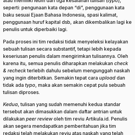
atau memiliki lebih dari tiga kesalahan tulisan (typo),
seperti: pengunaan kata depan “di”, penggunaan kata
baku sesuai Ejaan Bahasa Indonesia, spasi kalimat,
penggunaan huruf kapital dsb, akan dikembalikan lagi ke
penulis untuk diperbaiki lagi.
Pada proses ini tim redaksi tidak menyeleksi kelayakan
sebuah tulisan secara substantif, tetapi lebih kepada
keseriusan penulis dalam mengirimkan tulisannya. Oleh
karena itu, semua penulis diharapkan melakukan
check
& recheck
terlebih dahulu sebelum mengunggah naskah
yang ingin diterbitkan. Semakin tepat cara
upload
dan
tidak ada
typo
, maka akan semakin cepat pula sebuah
tulisan diproses.
Kedua
, tulisan yang sudah memenuhi kedua standar
tersebut akan dimasukkan dalam daftar antrian untuk
dilakukan
peer review
oleh tim reviu Artikula.id. Penulis
akan segera mendapatkan pemberitahuan jika tim
redaksi telah melakukan reviu atas naskah yang telah