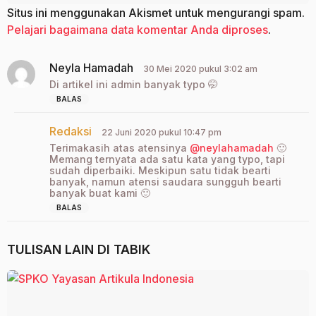
Situs ini menggunakan Akismet untuk mengurangi spam.
Pelajari bagaimana data komentar Anda diproses
.
Neyla Hamadah
b
30 Mei 2020 pukul 3:02 am
e
Di artikel ini admin banyak typo 🤭
r
BALAS
k
a
Redaksi
b
t
22 Juni 2020 pukul 10:47 pm
e
a
Terimakasih atas atensinya
@neylahamadah
🙂
r
:
Memang ternyata ada satu kata yang typo, tapi
k
sudah diperbaiki. Meskipun satu tidak bearti
a
banyak, namun atensi saudara sungguh bearti
banyak buat kami 🙂
t
a
BALAS
:
TULISAN LAIN DI
TABIK