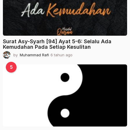
g
o
Surat Asy-Syarh [94] Ayat 5-6: Selalu Ada
Kemudahan Pada Setiap Kesulitan
by
Muhammad Rafi
6 tahun ago
2
t
a
5
h
u
n
a
g
o