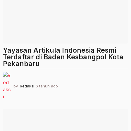
Yayasan Artikula Indonesia Resmi
Terdaftar di Badan Kesbangpol Kota
Pekanbaru
by
Redaksi
6 tahun ago
2
t
a
h
u
n
a
g
o