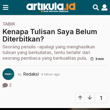
TABIK
6
Kenapa Tulisan Saya Belum
t
a
Diterbitkan?
h
Seorang penulis –apalagi yang menghasilkan
u
tulisan yang berkuliatas, tentu terlahir dari
n
seorang pembaca yang berkualitas pula.
3 min
a
g
o
Redaksi
by
6 tahun ago
4
4
b
b
u
2
l
u
a
l
1
n
a
a
n
g