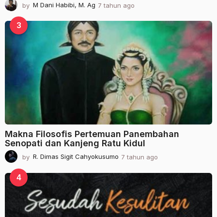
by
M Dani Habibi, M. Ag
7 tahun ago
2
t
a
3
h
u
n
a
g
o
Makna Filosofis Pertemuan Panembahan
Senopati dan Kanjeng Ratu Kidul
by
R. Dimas Sigit Cahyokusumo
7 tahun ago
2
t
a
4
h
u
n
a