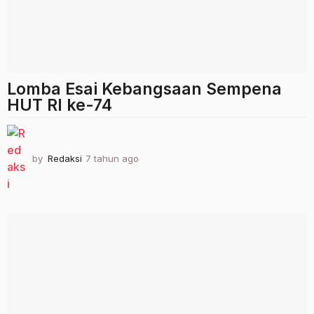
Lomba Esai Kebangsaan Sempena
HUT RI ke-74
by
Redaksi
7 tahun ago
2
t
a
h
u
n
a
g
o