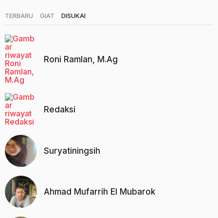
g
o
|
|
TERBARU
GIAT
DISUKAI
Roni Ramlan, M.Ag
Redaksi
Suryatiningsih
Ahmad Mufarrih El Mubarok