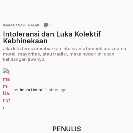
1
IMAM HANAFI
,
NALAR
Intoleransi dan Luka Kolektif
Kebhinekaan
Jika kita terus membiarkan intoleransi tumbuh atas nama
moral, mayoritas, atau tradisi, maka negeri ini akan
kehilangan jiwanya
by
Imam Hanafi
1 tahun ago
1
1
b
u
l
a
n
PENULIS
a