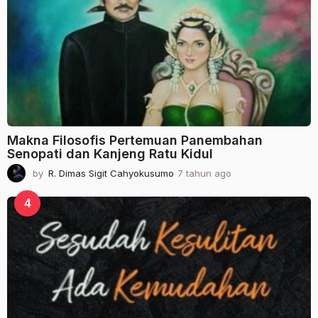
u
n
a
g
o
Makna Filosofis Pertemuan Panembahan
Senopati dan Kanjeng Ratu Kidul
by
R. Dimas Sigit Cahyokusumo
7 tahun ago
2
t
a
4
h
u
n
a
g
o