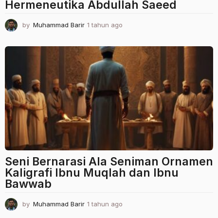
Hermeneutika Abdullah Saeed
by
Muhammad Barir
1 tahun ago
1
t
a
h
u
n
a
g
o
Seni Bernarasi Ala Seniman Ornamen
Kaligrafi Ibnu Muqlah dan Ibnu
Bawwab
by
Muhammad Barir
1 tahun ago
1
t