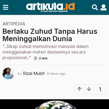
ARTIPEDIA
8
Berlaku Zuhud Tanpa Harus
t
a
Meninggalkan Dunia
h
"..Sikap zuhud memotivasi manusia dalam
u
menggunakan materi duniawinya secara
n
proposional.."
2 min
a
g
o
Rizal Mubit
by
8 tahun ago
2
2
t
t
a
h
a
1
u
h
n
u
a
n
g