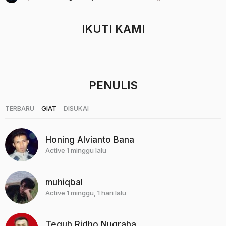
t
a
h
IKUTI KAMI
u
n
a
g
o
PENULIS
|
|
TERBARU
GIAT
DISUKAI
Honing Alvianto Bana
Active 1 minggu lalu
muhiqbal
Active 1 minggu, 1 hari lalu
Teguh Ridho Nugraha