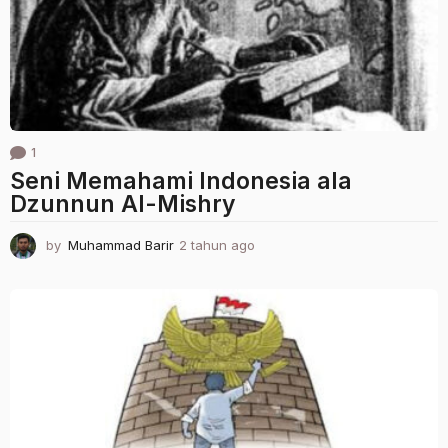
g
o
1
Seni Memahami Indonesia ala
Dzunnun Al-Mishry
by
Muhammad Barir
2 tahun ago
2
t
a
h
u
n
a
g
o