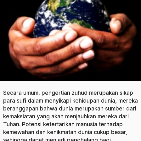
o
a
g
o
Secara umum, pengertian zuhud merupakan sikap
para sufi dalam menyikapi kehidupan dunia, mereka
beranggapan bahwa dunia merupakan sumber dari
kemaksiatan yang akan menjauhkan mereka dari
Tuhan. Potensi ketertarikan manusia terhadap
kemewahan dan kenikmatan dunia cukup besar,
sehingga dapat menjadi penghalang bagi