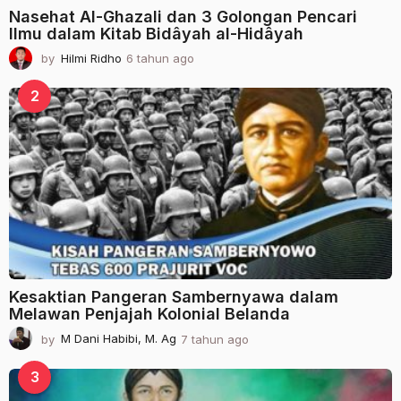
Nasehat Al-Ghazali dan 3 Golongan Pencari
Ilmu dalam Kitab Bidâyah al-Hidâyah
by
Hilmi Ridho
6 tahun ago
2
t
a
2
h
u
n
a
g
o
Kesaktian Pangeran Sambernyawa dalam
Melawan Penjajah Kolonial Belanda
by
M Dani Habibi, M. Ag
7 tahun ago
2
t
a
3
h