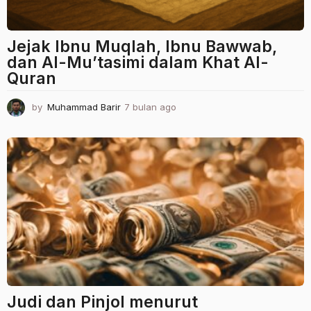
Jejak Ibnu Muqlah, Ibnu Bawwab,
dan Al-Mu’tasimi dalam Khat Al-
Quran
by
Muhammad Barir
7 bulan ago
7
b
u
l
a
n
a
g
o
Judi dan Pinjol menurut