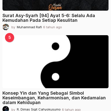
Surat Asy-Syarh [94] Ayat 5-6: Selalu Ada
Kemudahan Pada Setiap Kesulitan
by
Muhammad Rafi
6 tahun ago
2
t
a
5
h
u
n
a
g
o
Konsep Yin dan Yang Sebagai Simbol
Keseimbangan, Keharmonisan, dan Kedamaian
dalam Kehidupan
by
R. Dimas Sigit Cahyokusumo
6 tahun ago
2