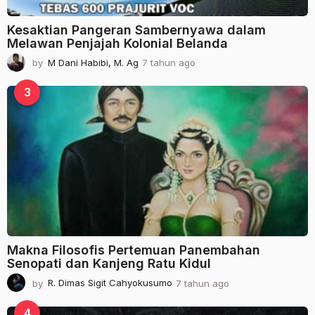
Kesaktian Pangeran Sambernyawa dalam
Melawan Penjajah Kolonial Belanda
by
M Dani Habibi, M. Ag
7 tahun ago
2
t
a
3
h
u
n
a
g
o
Makna Filosofis Pertemuan Panembahan
Senopati dan Kanjeng Ratu Kidul
by
R. Dimas Sigit Cahyokusumo
7 tahun ago
2
t
a
4