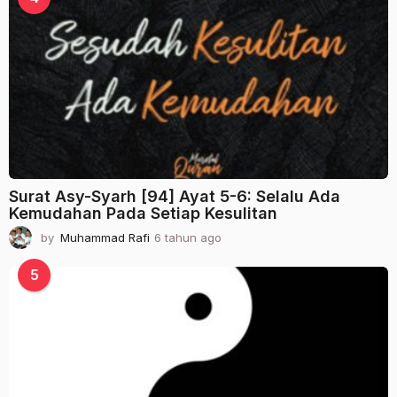
h
u
n
a
g
o
Surat Asy-Syarh [94] Ayat 5-6: Selalu Ada
Kemudahan Pada Setiap Kesulitan
by
Muhammad Rafi
6 tahun ago
2
t
a
5
h
u
n
a
g
o