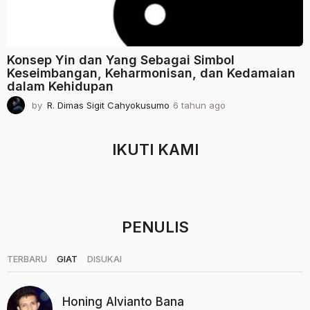
Konsep Yin dan Yang Sebagai Simbol
Keseimbangan, Keharmonisan, dan Kedamaian
dalam Kehidupan
by
R. Dimas Sigit Cahyokusumo
6 tahun ago
2
t
a
h
IKUTI KAMI
u
n
a
g
o
PENULIS
|
|
TERBARU
GIAT
DISUKAI
Honing Alvianto Bana