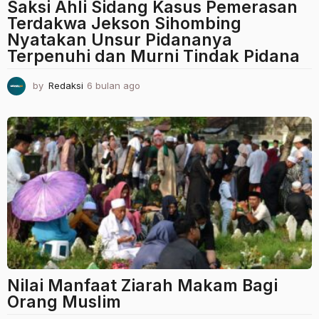
Saksi Ahli Sidang Kasus Pemerasan
Terdakwa Jekson Sihombing
Nyatakan Unsur Pidananya
Terpenuhi dan Murni Tindak Pidana
by
Redaksi
6 bulan ago
6
b
u
l
a
n
a
g
o
Nilai Manfaat Ziarah Makam Bagi
Orang Muslim