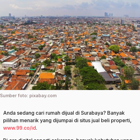
a
g
g
o
o
Sumber foto: pixabay.com
Anda sedang cari rumah dijual di Surabaya? Banyak
pilihan menarik yang dijumpai di situs jual beli properti,
www.99.co/id
.