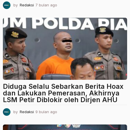
by
Redaksi
7 bulan ago
7
b
u
l
a
n
a
g
o
Diduga Selalu Sebarkan Berita Hoax
dan Lakukan Pemerasan, Akhirnya
LSM Petir Diblokir oleh Dirjen AHU
by
Redaksi
9 bulan ago
9
b
u
l