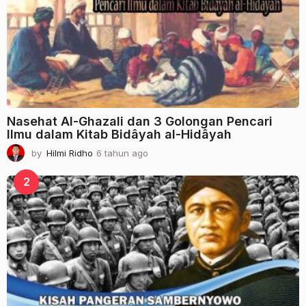
g
o
Nasehat Al-Ghazali dan 3 Golongan Pencari
Ilmu dalam Kitab Bidâyah al-Hidâyah
by
Hilmi Ridho
6 tahun ago
2
t
a
2
h
u
n
a
g
o