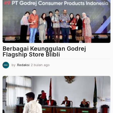
Berbagai Keunggulan Godrej
Flagship Store Blibli
by
Redaksi
2 bulan ago
2
b
u
l
a
n
a
g
o