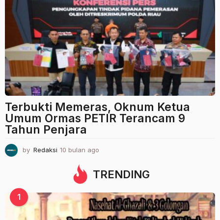
a
n
a
g
o
Terbukti Memeras, Oknum Ketua
Umum Ormas PETIR Terancam 9
Tahun Penjara
by
Redaksi
10 bulan ago
1
0
b
TRENDING
u
l
1
a
n
a