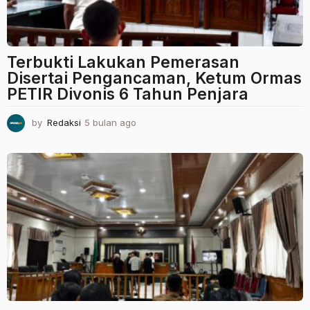
Terbukti Lakukan Pemerasan
Disertai Pengancaman, Ketum Ormas
PETIR Divonis 6 Tahun Penjara
by
Redaksi
5 bulan ago
5
b
u
l
a
n
a
g
o