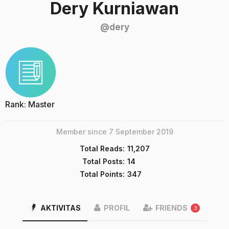
Dery Kurniawan
@dery
Rank: Master
Member since 7 September 2019
Total Reads:
11,207
Total Posts:
14
Total Points:
347
AKTIVITAS
PROFIL
FRIENDS
3