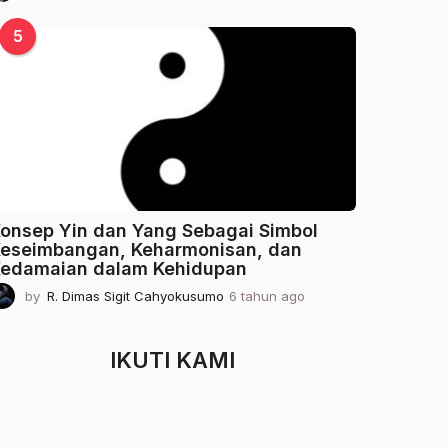
t
a
5
h
u
n
a
g
o
onsep Yin dan Yang Sebagai Simbol
eseimbangan, Keharmonisan, dan
edamaian dalam Kehidupan
by
R. Dimas Sigit Cahyokusumo
6 tahun ago
2
t
a
h
IKUTI KAMI
u
n
a
g
o