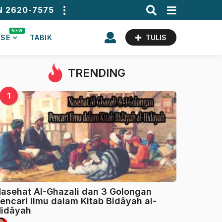
N 2620-7575
NEW
ASE
TABIK
TULIS
TRENDING
1
asehat Al-Ghazali dan 3 Golongan
encari Ilmu dalam Kitab Bidâyah al-
idâyah