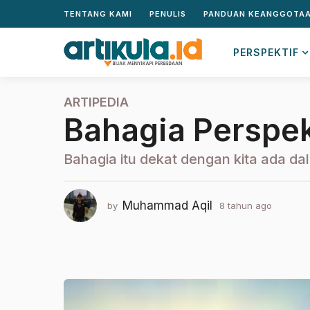
TENTANG KAMI
PENULIS
PANDUAN KEANGGOTA
PERSPEKTIF
ARTIPEDIA
8
Bahagia Perspe
t
a
h
Bahagia itu dekat dengan kita ada dal
u
n
a
Muhammad Aqil
by
8 tahun ago
2
g
t
a
o
h
2
u
t
n
a
a
g
h