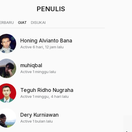
PENULIS
|
|
ERBARU
GIAT
DISUKAI
Honing Alvianto Bana
Active 6 hari, 12 jam lalu
muhiqbal
Active 1 minggu lalu
Teguh Ridho Nugraha
Active 1 minggu, 4 hari lalu
Dery Kurniawan
Active 1 bulan lalu