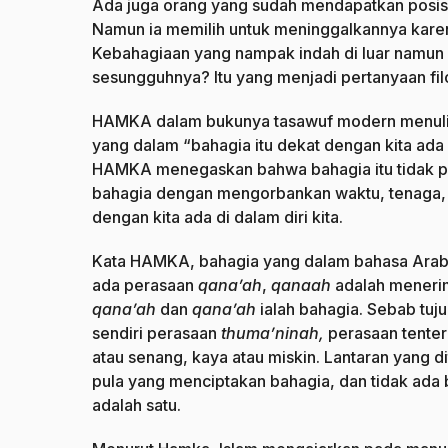
Ada juga orang yang sudah mendapatkan posis
Namun ia memilih untuk meninggalkannya karen
Kebahagiaan yang nampak indah di luar namun b
sesungguhnya? Itu yang menjadi pertanyaan filo
HAMKA dalam bukunya tasawuf modern menulis
yang dalam “bahagia itu dekat dengan kita ada 
HAMKA menegaskan bahwa bahagia itu tidak per
bahagia dengan mengorbankan waktu, tenaga, k
dengan kita ada di dalam diri kita.
Kata HAMKA, bahagia yang dalam bahasa Arab
ada perasaan
qana’ah
,
qanaah
adalah menerim
qana’ah
dan
qana’ah
ialah bahagia. Sebab tu
sendiri perasaan
thuma’ninah,
perasaan tenter
atau senang, kaya atau miskin. Lantaran yang d
pula yang menciptakan bahagia, dan tidak ada 
adalah satu.