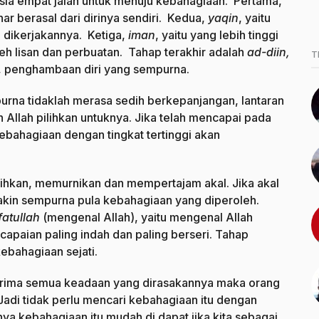
ia empat jalan untuk menuju kebahagiaan. Pertama,
nar berasal dari dirinya sendiri. Kedua,
yaqin
, yaitu
 dikerjakannya. Ketiga,
iman
, yaitu yang lebih tinggi
eh lisan dan perbuatan. Tahap terakhir adalah
ad-diin,
T
ah, penghambaan diri yang sempurna.
rna tidaklah merasa sedih berkepanjangan, lantaran
 Allah pilihkan untuknya. Jika telah mencapai pada
ebahagiaan dengan tingkat tertinggi akan
ihkan, memurnikan dan mempertajam akal. Jika akal
kin sempurna pula kebahagiaan yang diperoleh.
fatullah
(mengenal Allah), yaitu mengenal Allah
capaian paling indah dan paling berseri. Tahap
bahagiaan sejati.
nerima semua keadaan yang dirasakannya maka orang
Jadi tidak perlu mencari kebahagiaan itu dengan
a kebahagiaan itu mudah di dapat jika kita sebagai