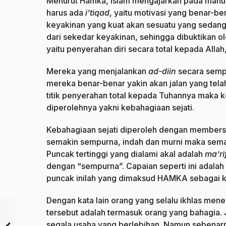
Menurut Hamka, Islam mengajarkan pada manus
harus ada
i’tiqad
, yaitu motivasi yang benar-be
keyakinan yang kuat akan sesuatu yang sedang
dari sekedar keyakinan, sehingga dibuktikan ol
yaitu penyerahan diri secara total kepada All
Mereka yang menjalankan
ad-diin
secara sempu
mereka benar-benar yakin akan jalan yang telah
titik penyerahan total kepada Tuhannya maka k
diperolehnya yakni kebahagiaan sejati.
Kebahagiaan sejati diperoleh dengan members
semakin sempurna, indah dan murni maka sema
Puncak tertinggi yang dialami akal adalah
ma’ri
dengan “sempurna”. Capaian seperti ini adalah 
puncak inilah yang dimaksud HAMKA sebagai ke
Dengan kata lain orang yang selalu ikhlas me
tersebut adalah termasuk orang yang bahagia. 
segala usaha yang berlebihan. Namun sebenarny