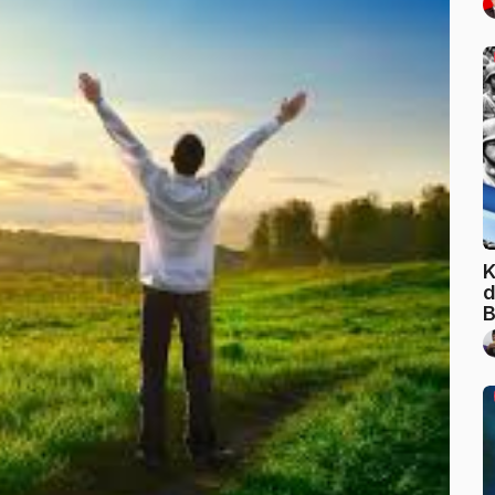
K
d
B