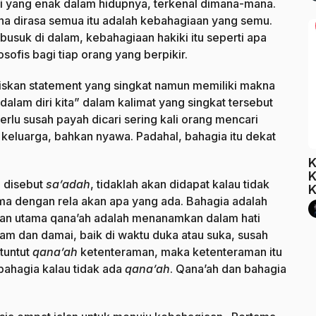
i yang enak dalam hidupnya, terkenal dimana-mana.
a dirasa semua itu adalah kebahagiaan yang semu.
usuk di dalam, kebahagiaan hakiki itu seperti apa
sofis bagi tiap orang yang berpikir.
kan statement yang singkat namun memiliki makna
dalam diri kita” dalam kalimat yang singkat tersebut
lu susah payah dicari sering kali orang mencari
eluarga, bahkan nyawa. Padahal, bahagia itu dekat
K
K
 disebut
sa’adah
, tidaklah akan didapat kalau tidak
K
a dengan rela akan apa yang ada. Bahagia adalah
juan utama qana’ah adalah menanamkan dalam hati
am dan damai, baik di waktu duka atau suka, susah
ituntut
qana’ah
ketenteraman, maka ketenteraman itu
bahagia kalau tidak ada
qana’ah
. Qana’ah dan bahagia