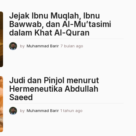
Jejak Ibnu Muqlah, Ibnu
Bawwab, dan Al-Mu’tasimi
dalam Khat Al-Quran
by
Muhammad Barir
7 bulan ago
7
b
u
l
a
n
Judi dan Pinjol menurut
a
g
Hermeneutika Abdullah
o
Saeed
by
Muhammad Barir
1 tahun ago
1
t
a
h
u