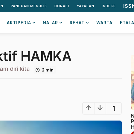
ISS
AN
PANDUAN MENULIS
DONASI
YAYASAN
INDEKS
ARTIPEDIA
NALAR
REHAT
WARTA
ETAL
ktif HAMKA
am diri kita
2 min
1
N
P
H