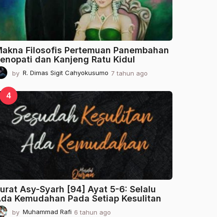
o
akna Filosofis Pertemuan Panembahan
enopati dan Kanjeng Ratu Kidul
by
R. Dimas Sigit Cahyokusumo
7 tahun ago
2
t
a
4
h
u
n
a
g
o
urat Asy-Syarh [94] Ayat 5-6: Selalu
da Kemudahan Pada Setiap Kesulitan
by
Muhammad Rafi
6 tahun ago
2