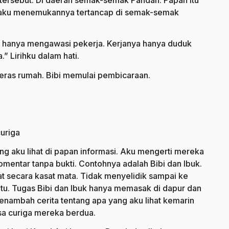
tersebut. Di daerah semak-semak Pandan. Papan itu
n aku menemukannya tertancap di semak-semak
a hanya mengawasi pekerja. Kerjanya hanya duduk
” Lirihku dalam hati.
teras rumah. Bibi memulai pembicaraan.
uriga
g aku lihat di papan informasi. Aku mengerti mereka
mentar tanpa bukti. Contohnya adalah Bibi dan Ibuk.
at secara kasat mata. Tidak menyelidik sampai ke
tu. Tugas Bibi dan Ibuk hanya memasak di dapur dan
enambah cerita tentang apa yang aku lihat kemarin
sa curiga mereka berdua.