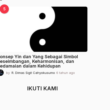
t
a
5
h
u
n
a
g
o
onsep Yin dan Yang Sebagai Simbol
eseimbangan, Keharmonisan, dan
edamaian dalam Kehidupan
by
R. Dimas Sigit Cahyokusumo
6 tahun ago
2
t
a
h
IKUTI KAMI
u
n
a
g
o