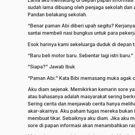
Lama aku mematung di depan papan informasi 
sudah lama dibuang oleh penjaga sekolah da
Pandan belakang sekolah.
“Benar paman Abi diberi upah segitu? Kerjany
santai membeli nasi bungkus untuk para pekerja.
Esok harinya kami sekeluarga duduk di depan 
“Baru beli motor baru. Sebentar lagi istri baru.”
“Siapa?” Jawab Ibuk
“Paman Abi.” Kata Bibi memasang muka agak c
Aku diam sejenak. Memikirkan kemarin sore yan
atau bahasanya adalah masyarakat sering berko
Sering cerita dan menjawab cerita hanya melih
akar-akarnya. Aku paham tugas mereka bukan i
membuat tikar. Sebaiknya aku diam. Jika aku m
sore di papan informasi akan menambahkan ra