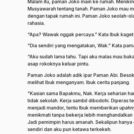
Malam itu, paman Joko main ke rumah. Menikma
Musyawarah tentang tanah. Paman Joko mau me
dengan tapak rumah ini. Paman Joko seolah-ola
rahasia.
“Apa? Wawak nggak percaya.” Kata Ibuk kaget
“Dia sendiri yang mengatakan, Wak.” Kata pam
“Aku sudah lama tahu. Tapi aku malas mau buk
asap rokoknya keluar pintu.
Paman Joko adalah adik ipar Paman Abi. Besokn
melihat Ibuk menganyam. Ibuk cerita panjang.
“Kasian sama Bapakmu, Nak. Kerja seharian han
tidak sekolah. Kerja sambil dibodohi. Diperas t
menjadi mandor, tentu Ibuk memberikan upahn
menikmati tanpa bekerja lebih menghandalkan i
Jadi pemimpin harus amanah. Sekalipun hanya d
sendiri dan aku pun ketawa terkekeh.