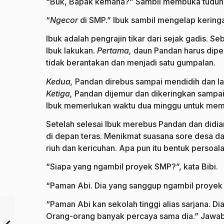
“Buk, Bapak kemana?” Sambil membuka tudung
“
Ngecor
di SMP.” Ibuk sambil mengelap kering
Ibuk adalah pengrajin tikar dari sejak gadis. 
Ibuk lakukan.
Pertama,
daun
Pandan harus dipe
tidak berantakan dan menjadi satu gumpalan.
Kedua,
Pandan direbus sampai mendidih dan lay
Ketiga,
Pandan dijemur dan dikeringkan sampai
Ibuk memerlukan waktu dua minggu untuk memb
Setelah selesai Ibuk merebus Pandan dan didia
di depan teras. Menikmat suasana sore desa da
riuh dan kericuhan. Apa pun itu bentuk persoal
“Siapa yang ngambil proyek SMP?”, kata Bibi.
“Paman Abi. Dia yang sanggup ngambil proyek 
“Paman Abi kan sekolah tinggi alias sarjana. 
Orang-orang banyak percaya sama dia.” Jawab