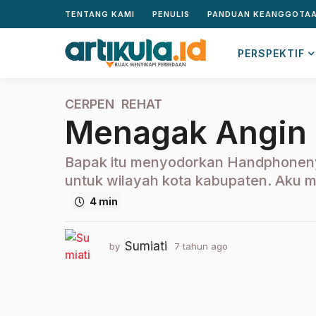
TENTANG KAMI
PENULIS
PANDUAN KEANGGOTA
PERSPEKTIF
CERPEN
,
REHAT
7
Menagak Angin
t
a
h
Bapak itu menyodorkan Handphoneny
u
untuk wilayah kota kabupaten. Aku me
n
4 min
a
g
o
Sumiati
by
7 tahun ago
2
2
t
t
a
h
a
u
h
n