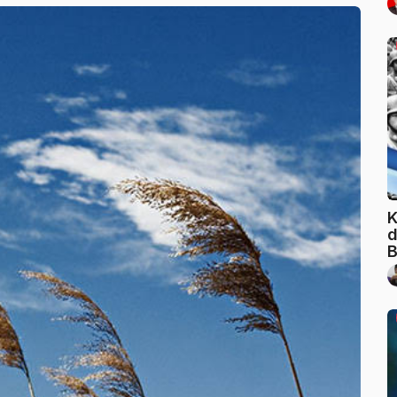
K
d
B