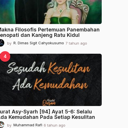
o
akna Filosofis Pertemuan Panembahan
enopati dan Kanjeng Ratu Kidul
by
R. Dimas Sigit Cahyokusumo
7 tahun ago
2
t
a
4
h
u
n
a
g
o
urat Asy-Syarh [94] Ayat 5-6: Selalu
da Kemudahan Pada Setiap Kesulitan
by
Muhammad Rafi
6 tahun ago
2