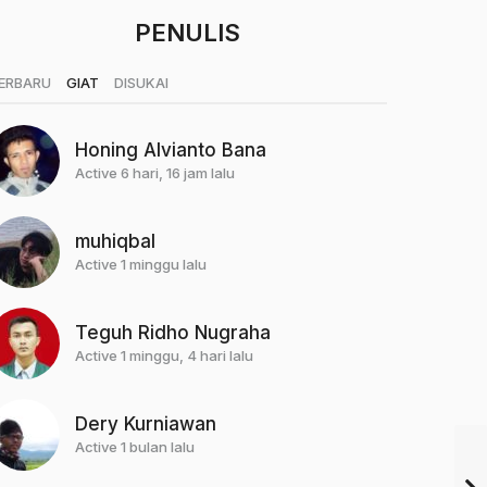
PENULIS
|
|
ERBARU
GIAT
DISUKAI
Honing Alvianto Bana
Active 6 hari, 16 jam lalu
muhiqbal
Active 1 minggu lalu
Teguh Ridho Nugraha
Active 1 minggu, 4 hari lalu
Dery Kurniawan
Active 1 bulan lalu