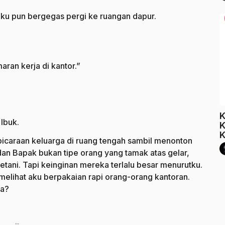
 Aku pun bergegas pergi ke ruangan dapur.
ran kerja di kantor.”
K
 Ibuk.
K
K
mbicaraan keluarga di ruang tengah sambil menonton
 dan Bapak bukan tipe orang yang tamak atas gelar,
tani. Tapi keinginan mereka terlalu besar menurutku.
melihat aku berpakaian rapi orang-orang kantoran.
ua?