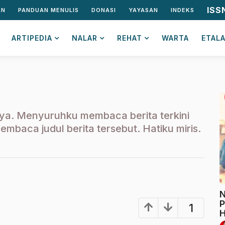
ISS
AN
PANDUAN MENULIS
DONASI
YAYASAN
INDEKS
ARTIPEDIA
NALAR
REHAT
WARTA
ETAL
a. Menyuruhku membaca berita terkini
mbaca judul berita tersebut. Hatiku miris.
N
P
1
H