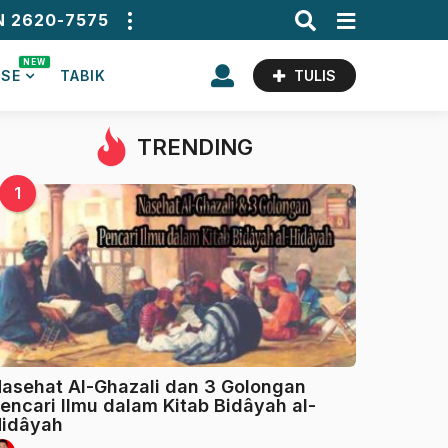
N 2620-7575
NEW
ASE
TABIK
TULIS
TRENDING
1
asehat Al-Ghazali dan 3 Golongan
encari Ilmu dalam Kitab Bidâyah al-
idâyah