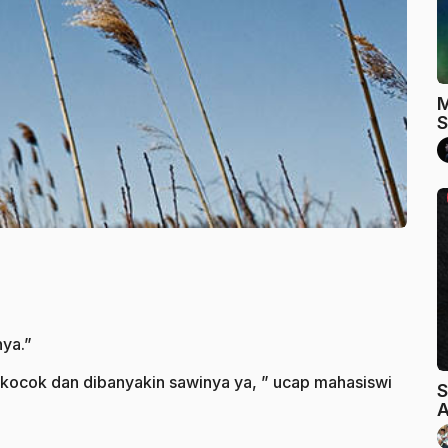
M
S
nya.”
ikocok dan dibanyakin sawinya ya, ” ucap mahasiswi
S
A