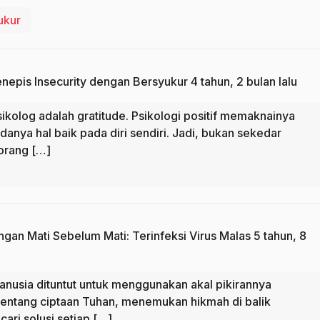
ukur
nepis Insecurity dengan Bersyukur
4 tahun, 2 bulan lalu
psikolog adalah gratitude. Psikologi positif memaknainya
nya hal baik pada diri sendiri. Jadi, bukan sekedar
orang […]
ngan Mati Sebelum Mati: Terinfeksi Virus Malas
5 tahun, 8
nusia dituntut untuk menggunakan akal pikirannya
 tentang ciptaan Tuhan, menemukan hikmah di balik
ari solusi setiap […]