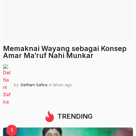
Memaknai Wayang sebagai Konsep
Amar Ma’ruf Nahi Munkar
by
Delfiani Safira
4 tahun ago
4
t
a
h
u
n
TRENDING
a
g
1
o