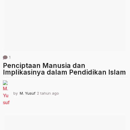
a
g
o
1
Penciptaan Manusia dan
Implikasinya dalam Pendidikan Islam
by
M. Yusuf
2 tahun ago
2
t
a
h
u
n
a