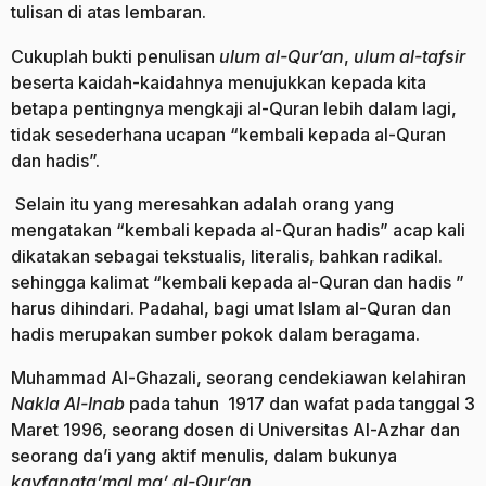
tulisan di atas lembaran.
Cukuplah bukti penulisan
ulum al-Qur’an
,
ulum al-tafsir
beserta kaidah-kaidahnya menujukkan kepada kita
betapa pentingnya mengkaji al-Quran lebih dalam lagi,
tidak sesederhana ucapan “kembali kepada al-Quran
dan hadis”.
Selain itu yang meresahkan adalah orang yang
mengatakan “kembali kepada al-Quran hadis” acap kali
dikatakan sebagai tekstualis, literalis, bahkan radikal.
sehingga kalimat “kembali kepada al-Quran dan hadis ”
harus dihindari. Padahal, bagi umat Islam al-Quran dan
hadis merupakan sumber pokok dalam beragama.
Muhammad Al-Ghazali, seorang cendekiawan kelahiran
Nakla Al-Inab
pada tahun 1917 dan wafat pada tanggal 3
Maret 1996, seorang dosen di Universitas Al-Azhar dan
seorang da’i yang aktif menulis, dalam bukunya
kayfa
nata’mal ma’ al-Qur’an