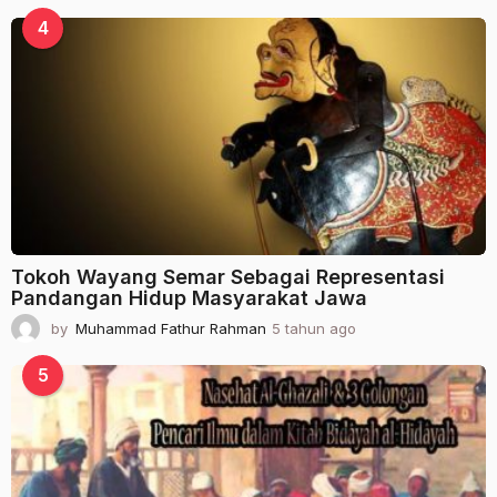
t
a
4
h
u
n
a
g
o
Tokoh Wayang Semar Sebagai Representasi
Pandangan Hidup Masyarakat Jawa
by
Muhammad Fathur Rahman
5 tahun ago
2
t
a
5
h
u
n
a
g
o