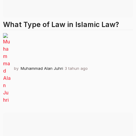
What Type of Law in Islamic Law?
by
Muhammad Alan Juhri
3 tahun ago
3
t
a
h
u
n
a
g
o