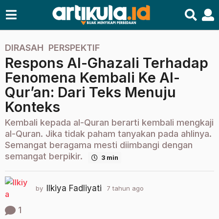
DIRASAH
,
PERSPEKTIF
7
Respons Al-Ghazali Terhadap
t
a
Fenomena Kembali Ke Al-
h
Qur’an: Dari Teks Menuju
u
Konteks
n
a
Kembali kepada al-Quran berarti kembali mengkaji
g
al-Quran. Jika tidak paham tanyakan pada ahlinya.
o
Semangat beragama mesti diimbangi dengan
2
semangat berpikir.
3 min
t
a
Ilkiya Fadliyati
h
by
7 tahun ago
2
t
u
a
1
n
h