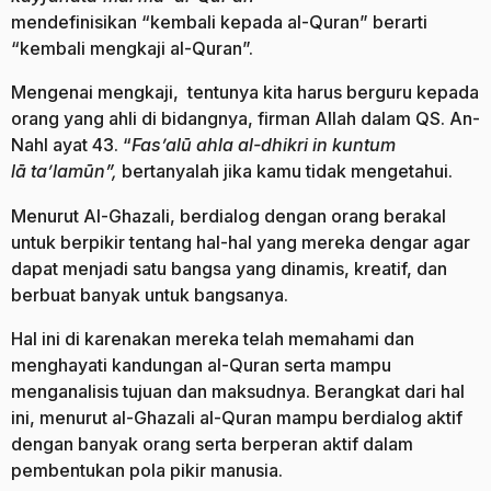
mendefinisikan “kembali kepada al-Quran” berarti
“kembali mengkaji al-Quran”.
Mengenai mengkaji, tentunya kita harus berguru kepada
orang yang ahli di bidangnya, firman Allah dalam QS. An-
Nahl ayat 43. “
Fas’al
ū
ahla al-dhikri in kuntum
l
ā
ta
’
lam
ū
n”,
bertanyalah jika kamu tidak mengetahui.
Menurut Al-Ghazali, berdialog dengan orang berakal
untuk berpikir tentang hal-hal yang mereka dengar agar
dapat menjadi satu bangsa yang dinamis, kreatif, dan
berbuat banyak untuk bangsanya.
Hal ini di karenakan mereka telah memahami dan
menghayati kandungan al-Quran serta mampu
menganalisis tujuan dan maksudnya. Berangkat dari hal
ini, menurut al-Ghazali al-Quran mampu berdialog aktif
dengan banyak orang serta berperan aktif dalam
pembentukan pola pikir manusia.