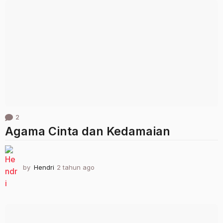
h
u
n
a
g
o
2
Agama Cinta dan Kedamaian
by
Hendri
2 tahun ago
2
t
a
h
u
n