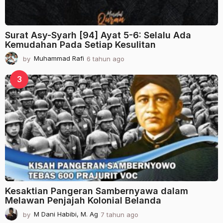
Surat Asy-Syarh [94] Ayat 5-6: Selalu Ada
Kemudahan Pada Setiap Kesulitan
by
Muhammad Rafi
6 tahun ago
2
t
a
3
h
u
n
a
g
o
Kesaktian Pangeran Sambernyawa dalam
Melawan Penjajah Kolonial Belanda
by
M Dani Habibi, M. Ag
7 tahun ago
2