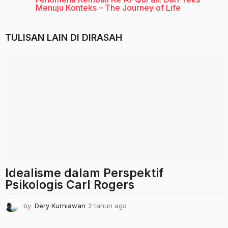
Menuju Konteks – The Journey of Life
TULISAN LAIN DI
DIRASAH
Idealisme dalam Perspektif
Psikologis Carl Rogers
by
Dery Kurniawan
2 tahun ago
2
t
a