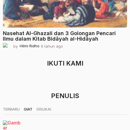
Nasehat Al-Ghazali dan 3 Golongan Pencari
Ilmu dalam Kitab Bidâyah al-Hidâyah
by
Hilmi Ridho
6 tahun ago
2
t
a
h
IKUTI KAMI
u
n
a
g
o
PENULIS
|
|
TERBARU
GIAT
DISUKAI