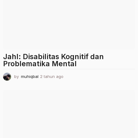
g
o
Jahl: Disabilitas Kognitif dan
Problematika Mental
by
muhiqbal
2 tahun ago
2
t
a
h
u
n
a
g
o