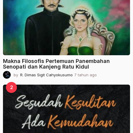
Makna Filosofis Pertemuan Panembahan
Senopati dan Kanjeng Ratu Kidul
by
R. Dimas Sigit Cahyokusumo
7 tahun ago
2
t
a
2
h
u
n
a
g
o