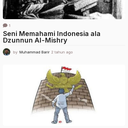
1
Seni Memahami Indonesia ala
Dzunnun Al-Mishry
by
Muhammad Barir
2 tahun ago
2
t
a
h
u
n
a
g
o