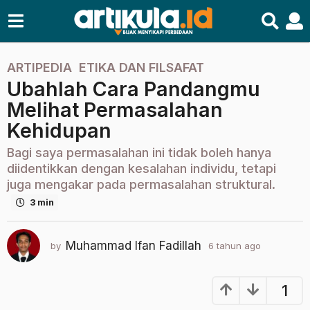
ARTIPEDIA
,
ETIKA DAN FILSAFAT
6
Ubahlah Cara Pandangmu
t
a
Melihat Permasalahan
h
Kehidupan
u
n
Bagi saya permasalahan ini tidak boleh hanya
a
diidentikkan dengan kesalahan individu, tetapi
g
juga mengakar pada permasalahan struktural.
o
3 min
2
t
Muhammad Ifan Fadillah
by
6 tahun ago
2
a
t
h
a
u
h
1
u
n