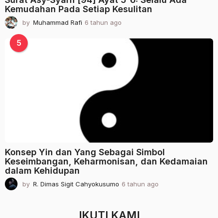
Kemudahan Pada Setiap Kesulitan
by
Muhammad Rafi
6 tahun ago
2
t
a
5
h
u
n
a
g
o
Konsep Yin dan Yang Sebagai Simbol
Keseimbangan, Keharmonisan, dan Kedamaian
dalam Kehidupan
by
R. Dimas Sigit Cahyokusumo
6 tahun ago
2
t
a
h
IKUTI KAMI