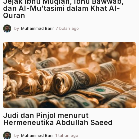
Jejak Ibnu Muqlah, Ibnu Bawwab,
dan Al-Mu’tasimi dalam Khat Al-
Quran
by
Muhammad Barir
7 bulan ago
7
b
u
l
a
n
a
g
o
Judi dan Pinjol menurut
Hermeneutika Abdullah Saeed
by
Muhammad Barir
1 tahun ago
1