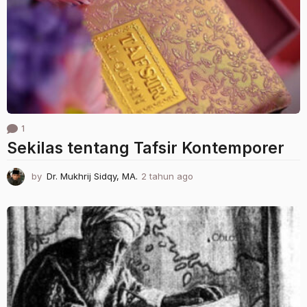
n
a
g
o
1
Sekilas tentang Tafsir Kontemporer
by
Dr. Mukhrij Sidqy, MA.
2 tahun ago
1
t
a
h
u
n
a
g
o