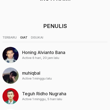
u
n
a
g
o
PENULIS
|
|
TERBARU
GIAT
DISUKAI
Honing Alvianto Bana
Active 6 hari, 20 jam lalu
muhiqbal
Active 1 minggu lalu
Teguh Ridho Nugraha
Active 1 minggu, 5 hari lalu