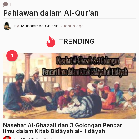
1
Pahlawan dalam Al-Qur’an
by
Muhammad Chirzin
2 tahun ago
2
t
a
TRENDING
h
u
1
n
a
g
o
Nasehat Al-Ghazali dan 3 Golongan Pencari
Ilmu dalam Kitab Bidâyah al-Hidâyah