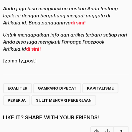
Anda juga bisa mengirimkan naskah Anda tentang
topik ini dengan bergabung menjadi anggota di
Artikula.id. Baca panduannya
di sini!
Untuk mendapatkan info dan artikel terbaru setiap hari
Anda bisa juga mengikuti Fanpage Facebook
Artikula.id
di sini!
[zombify_post]
,
,
,
,
EGALITER
GAMPANG DIPECAT
KAPITALISME
PEKERJA
SULIT MENCARI PEKERJAAN
LIKE IT? SHARE WITH YOUR FRIENDS!