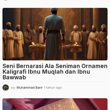
t
a
h
u
n
a
g
o
Seni Bernarasi Ala Seniman Ornamen
Kaligrafi Ibnu Muqlah dan Ibnu
Bawwab
by
Muhammad Barir
1 tahun ago
1
t
a
h
u