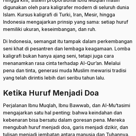
Hingga kini, sistem proporsional Ibnu Muqlah masih
digunakan oleh para kaligrafer modern di seluruh dunia
Islam. Kursus kaligrafi di Turki, Iran, Mesir, hingga
Indonesia mengajarkan prinsip yang sama: setiap huruf
memiliki ukuran, keseimbangan, dan ruh.
Di Indonesia, semangat itu tampak dalam perkembangan
seni khat di pesantren dan lembaga keagamaan. Lomba
kaligrafi bukan hanya ajang seni, tetapi juga cara
menanamkan rasa cinta terhadap Al-Qur’an. Melalui
pena dan tinta, generasi muda Muslim mewarisi tradisi
yang telah dirintis lebih dari seribu tahun lalu.
Ketika Huruf Menjadi Doa
Perjalanan Ibnu Muqlah, Ibnu Bawwab, dan Al-Mu’tasimi
mengajarkan satu hal penting: bahwa keindahan dan
kebenaran bisa bersatu dalam goresan pena. Mereka
mengubah huruf menjadi doa, garis menjadi dzikir, dan
tulisan menjadi jembatan antara manusia dan Tuhannya.