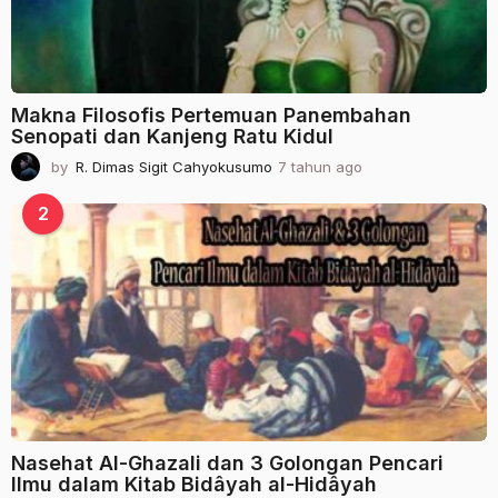
Makna Filosofis Pertemuan Panembahan
Senopati dan Kanjeng Ratu Kidul
by
R. Dimas Sigit Cahyokusumo
7 tahun ago
2
t
a
2
h
u
n
a
g
o
Nasehat Al-Ghazali dan 3 Golongan Pencari
Ilmu dalam Kitab Bidâyah al-Hidâyah