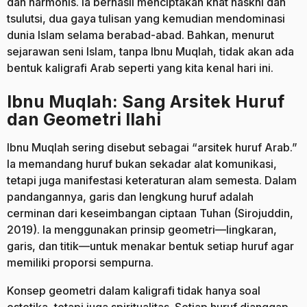
dan harmonis. Ia berhasil menciptakan khat naskhi dan
tsulutsi, dua gaya tulisan yang kemudian mendominasi
dunia Islam selama berabad-abad. Bahkan, menurut
sejarawan seni Islam, tanpa Ibnu Muqlah, tidak akan ada
bentuk kaligrafi Arab seperti yang kita kenal hari ini.
Ibnu Muqlah: Sang Arsitek Huruf
dan Geometri Ilahi
Ibnu Muqlah sering disebut sebagai “arsitek huruf Arab.”
Ia memandang huruf bukan sekadar alat komunikasi,
tetapi juga manifestasi keteraturan alam semesta. Dalam
pandangannya, garis dan lengkung huruf adalah
cerminan dari keseimbangan ciptaan Tuhan (Sirojuddin,
2019). Ia menggunakan prinsip geometri—lingkaran,
garis, dan titik—untuk menakar bentuk setiap huruf agar
memiliki proporsi sempurna.
Konsep geometri dalam kaligrafi tidak hanya soal
estetika, tetapi juga spiritualitas. Setiap huruf dianggap