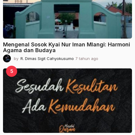
g
o
Mengenal Sosok Kyai Nur Iman Mlangi: Harmoni
Agama dan Budaya
by
R. Dimas Sigit Cahyokusumo
7 tahun ago
2
t
a
5
h
u
n
a
g
o