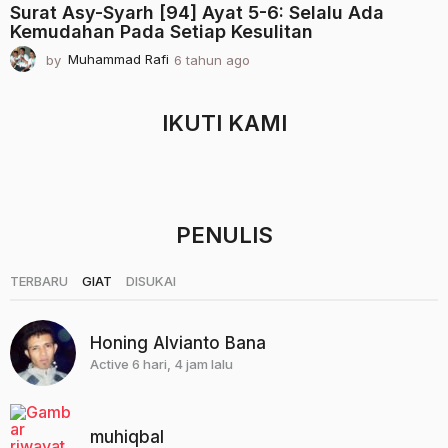
Surat Asy-Syarh [94] Ayat 5-6: Selalu Ada
Kemudahan Pada Setiap Kesulitan
by
Muhammad Rafi
6 tahun ago
2
t
a
h
IKUTI KAMI
u
n
a
g
o
PENULIS
|
|
TERBARU
GIAT
DISUKAI
Honing Alvianto Bana
Active 6 hari, 4 jam lalu
muhiqbal