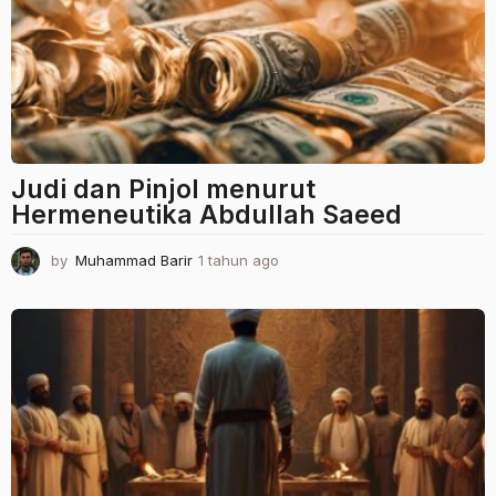
Judi dan Pinjol menurut
Hermeneutika Abdullah Saeed
by
Muhammad Barir
1 tahun ago
1
t
a
h
u
n
a
g
o