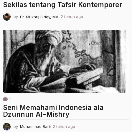
Sekilas tentang Tafsir Kontemporer
by
Dr. Mukhrij Sidqy, MA.
2 tahun ago
1
t
a
h
u
n
a
g
o
1
Seni Memahami Indonesia ala
Dzunnun Al-Mishry
by
Muhammad Barir
2 tahun ago
2
t