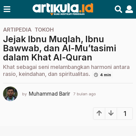
ARTIPEDIA
,
TOKOH
7
Jejak Ibnu Muqlah, Ibnu
b
u
Bawwab, dan Al-Mu’tasimi
l
dalam Khat Al-Quran
a
n
Khat sebagai seni melambangkan harmoni antara
a
rasio, keindahan, dan spiritualitas.
4 min
g
o
Muhammad Barir
by
7 bulan ago
7
7
b
b
u
u
l
1
l
a
n
a
a
n
g