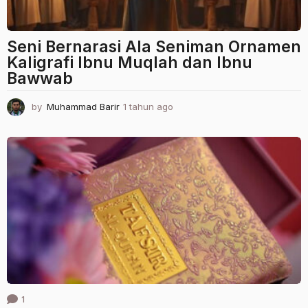
Seni Bernarasi Ala Seniman Ornamen
Kaligrafi Ibnu Muqlah dan Ibnu
Bawwab
by
Muhammad Barir
1 tahun ago
1
t
a
h
u
n
a
g
o
1