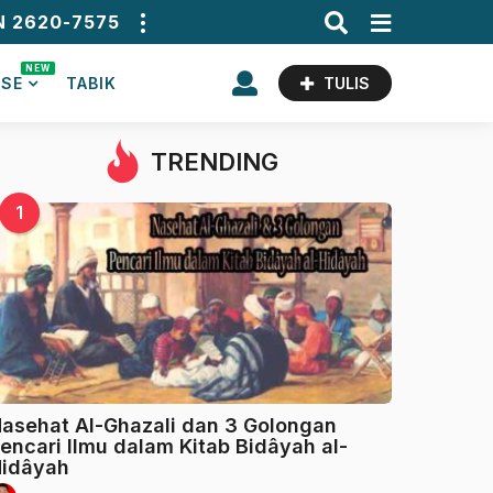
N 2620-7575
NEW
ASE
TABIK
TULIS
TRENDING
1
asehat Al-Ghazali dan 3 Golongan
encari Ilmu dalam Kitab Bidâyah al-
idâyah