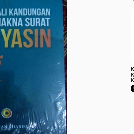
K
K
K