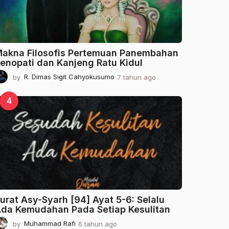
o
akna Filosofis Pertemuan Panembahan
enopati dan Kanjeng Ratu Kidul
by
R. Dimas Sigit Cahyokusumo
7 tahun ago
2
t
a
4
h
u
n
a
g
o
urat Asy-Syarh [94] Ayat 5-6: Selalu
da Kemudahan Pada Setiap Kesulitan
by
Muhammad Rafi
6 tahun ago
2