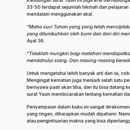
Kandungan surat Yasin ini juga erat berhubun
33-50 terdapat sejumlah hikmah dan pelajara
mendalam menggunakan akal.
“Maha suci Tuhan yang yang telah mencipta
yang ditumbuhkan oleh bumi dan dari diri mer
Ayat 36.
“Tidaklah mungkin bagi matahari mendapatka
mendahului siang. Dan masing-masing bereda
Untuk mengetahui lebih banyak arti dan isi, co
Mengingat kematian juga menjadi salah satu pe
bernyawa pasti akan tiba, dan itu bisa datang
surat Yasin membicarakan tentang kematian dan
Penyampaian dalam buku ini sangat direkome
yang ringan, diharapkan mudah dipahami. Namu
atau pengintisarian makna yang bisa dipertang