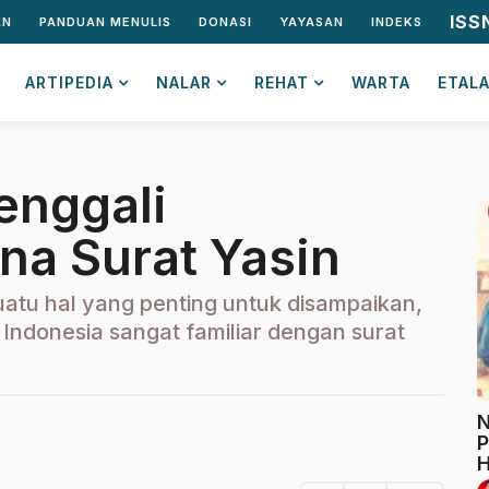
ISS
AN
PANDUAN MENULIS
DONASI
YAYASAN
INDEKS
ARTIPEDIA
NALAR
REHAT
WARTA
ETAL
enggali
a Surat Yasin
suatu hal yang penting untuk disampaikan,
Indonesia sangat familiar dengan surat
N
P
H