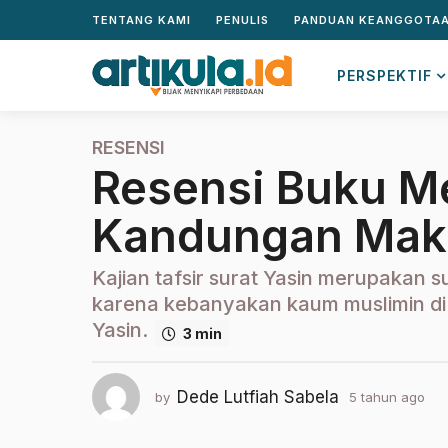
TENTANG KAMI
PENULIS
PANDUAN KEANGGOTA
PERSPEKTIF
RESENSI
5
Resensi Buku M
t
a
Kandungan Makn
h
u
n
Kajian tafsir surat Yasin merupakan 
a
karena kebanyakan kaum muslimin di 
g
Yasin.
3 min
o
2
t
Dede Lutfiah Sabela
by
5 tahun ago
2
a
t
h
a