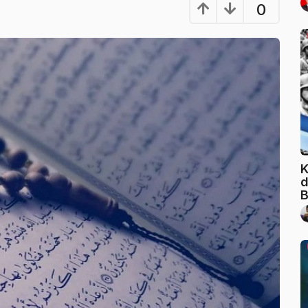
0
K
d
B