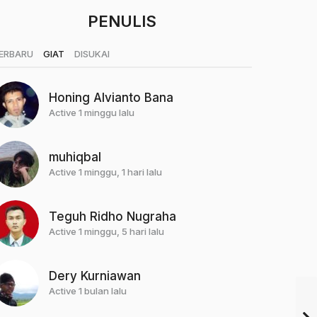
PENULIS
|
|
ERBARU
GIAT
DISUKAI
Honing Alvianto Bana
Active 1 minggu lalu
muhiqbal
Active 1 minggu, 1 hari lalu
Teguh Ridho Nugraha
Active 1 minggu, 5 hari lalu
Dery Kurniawan
Active 1 bulan lalu