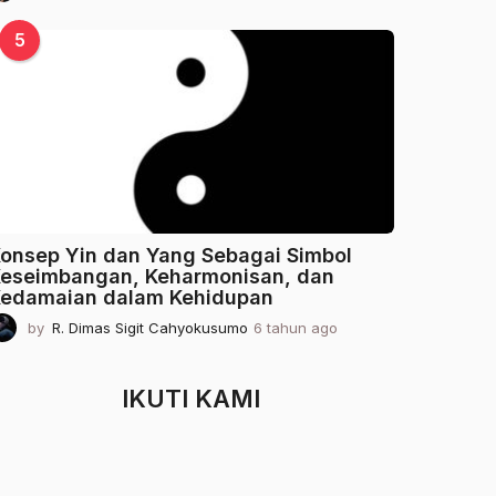
t
a
5
h
u
n
a
g
o
onsep Yin dan Yang Sebagai Simbol
eseimbangan, Keharmonisan, dan
edamaian dalam Kehidupan
by
R. Dimas Sigit Cahyokusumo
6 tahun ago
2
t
a
h
IKUTI KAMI
u
n
a
g
o