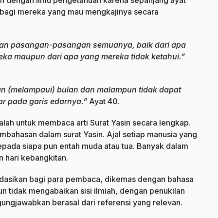
gan dengan ilmu pengetahuan karena sepanjang ayat
n bagi mereka yang mau mengkajinya secara
kan pasangan-pasangan semuanya, baik dari apa
eka maupun dari apa yang mereka tidak ketahui.”
n (melampaui) bulan dan malampun tidak dapat
r pada garis edarnya.”
Ayat 40.
balah untuk membaca arti Surat Yasin secara lengkap.
mbahasan dalam surat Yasin. Ajal setiap manusia yang
 kepada siapa pun entah muda atau tua. Banyak dalam
 hari kebangkitan.
ndasikan bagi para pembaca, dikemas dengan bahasa
n tidak mengabaikan sisi ilmiah, dengan penukilan
gungjawabkan berasal dari referensi yang relevan.