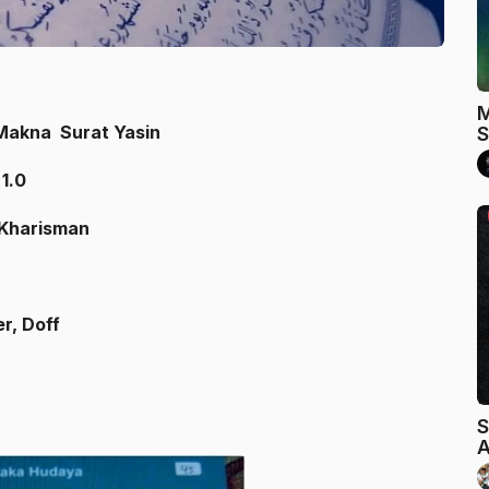
M
kna Surat Yasin
S
1.0
harisman
, Doff
S
A