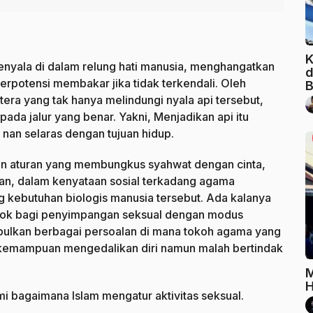
K
enyala di dalam relung hati manusia, menghangatkan
d
berpotensi membakar jika tidak terkendali. Oleh
B
era yang tak hanya melindungi nyala api tersebut,
ada jalur yang benar. Yakni, Menjadikan api itu
nan selaras dengan tujuan hidup.
dan aturan yang membungkus syahwat dengan cinta,
ian, dalam kenyataan sosial terkadang agama
kebutuhan biologis manusia tersebut. Ada kalanya
edok bagi penyimpangan seksual dengan modus
ulkan berbagai persoalan di mana tokoh agama yang
 kemampuan mengedalikan diri namun malah bertindak
M
H
 bagaimana Islam mengatur aktivitas seksual.