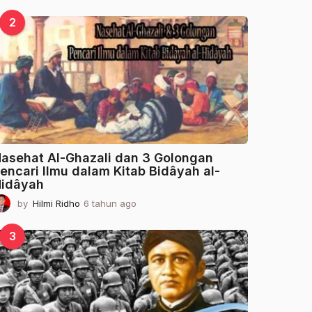
t
a
2
h
u
n
a
g
o
asehat Al-Ghazali dan 3 Golongan
encari Ilmu dalam Kitab Bidâyah al-
idâyah
by
Hilmi Ridho
6 tahun ago
2
t
a
3
h
u
n
a
g
o