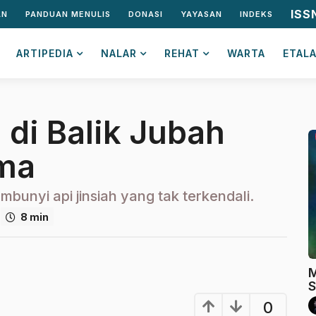
ISS
AN
PANDUAN MENULIS
DONASI
YAYASAN
INDEKS
ARTIPEDIA
NALAR
REHAT
WARTA
ETAL
 di Balik Jubah
ma
mbunyi api jinsiah yang tak terkendali.
8 min
M
S
0