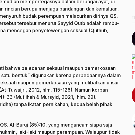
 kemudian mempertegasnya dalam berbagai ayat, di
an rincian berupa menjaga pandangan dan kemaluan.
 menyuruh budak perempuan melacurkan dirinya QS.
T
tersebut tersebut menurut Sayyid Qutb adalah rambu-
guna mencegah penyelewengan seksual (Quthub,
kati bahwa pelecehan seksual maupun pemerkosaan
lah satu bentuk” digunakan karena perbedaannya dalam
seksual maupun pemerkosaan yang melibatkan unsur
 (At-Tuwaijri, 2012, hlm. 115-126). Namun korban
: 33 (Muflihah & Mursyid, 2021, hlm. 29).
ridha) tanpa ikatan pernikahan, kedua belah pihak
ri QS. Al-Buruj (85):10, yang mengancam siapa saja
mukmin, laki-laki maupun perempuan. Walaupun tidak