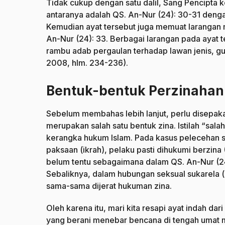
Tidak cukup dengan satu dalil, Sang Pencipta
antaranya adalah QS. An-Nur (24): 30-31 deng
Kemudian ayat tersebut juga memuat larangan
An-Nur (24): 33. Berbagai larangan pada ayat 
rambu adab pergaulan terhadap lawan jenis, 
2008, hlm. 234-236).
Bentuk-bentuk Perzinahan
Sebelum membahas lebih lanjut, perlu disepa
merupakan salah satu bentuk zina. Istilah “sa
kerangka hukum Islam. Pada kasus pelecehan 
paksaan (ikrah), pelaku pasti dihukumi berzina
belum tentu sebagaimana dalam QS. An-Nur (24)
Sebaliknya, dalam hubungan seksual sukarela (
sama-sama dijerat hukuman zina.
Oleh karena itu, mari kita resapi ayat indah da
yang berani menebar bencana di tengah umat 