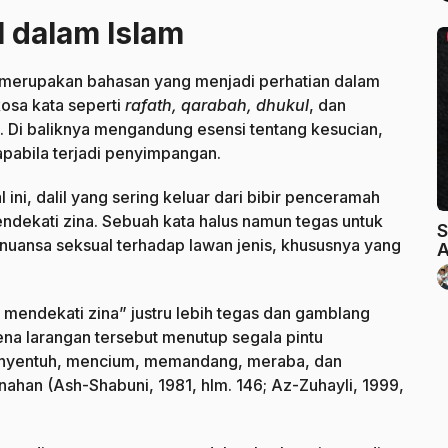
l dalam Islam
ual merupakan bahasan yang menjadi perhatian dalam
kosa kata seperti
rafath, qarabah, dhukul
, dan
). Di baliknya mengandung esensi tentang kesucian,
pabila terjadi penyimpangan.
ni, dalil yang sering keluar dari bibir penceramah
mendekati zina. Sebuah kata halus namun tegas untuk
S
uansa seksual terhadap lawan jenis, khususnya yang
A
mendekati zina” justru lebih tegas dan gamblang
rena larangan tersebut menutup segala pintu
menyentuh, mencium, memandang, meraba, dan
an (Ash-Shabuni, 1981, hlm. 146; Az-Zuhayli, 1999,