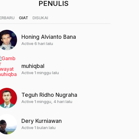
PENULIS
|
|
ERBARU
GIAT
DISUKAI
Honing Alvianto Bana
Active 6 hari lalu
muhiqbal
Active 1 minggu lalu
Teguh Ridho Nugraha
Active 1 minggu, 4 hari lalu
Dery Kurniawan
Active 1 bulan lalu