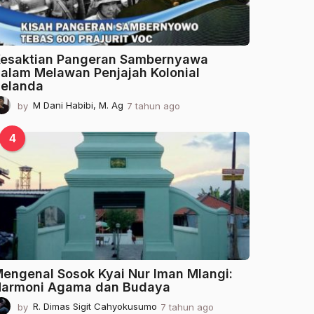
esaktian Pangeran Sambernyawa
alam Melawan Penjajah Kolonial
elanda
by
M Dani Habibi, M. Ag
7 tahun ago
2
t
a
4
h
u
n
a
g
o
engenal Sosok Kyai Nur Iman Mlangi:
armoni Agama dan Budaya
by
R. Dimas Sigit Cahyokusumo
7 tahun ago
2