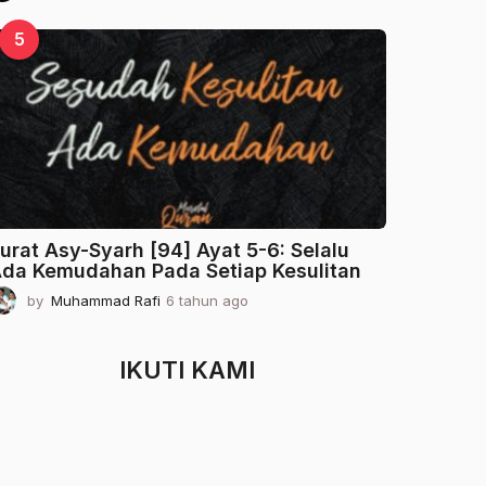
t
a
5
h
u
n
a
g
o
urat Asy-Syarh [94] Ayat 5-6: Selalu
da Kemudahan Pada Setiap Kesulitan
by
Muhammad Rafi
6 tahun ago
2
t
a
h
IKUTI KAMI
u
n
a
g
o