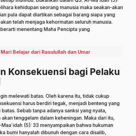
i setiap individu. Bukankah dalam QS. Al-Ma`idah (5):
lihara kehidupan seorang manusia maka seakan-akan
an pula dapat diartikan sebagai barang siapa yang
kan telah menjaga kehormatan seluruh manusia.
 berarti menentang Maha Pencipta yang
ari Belajar dari Rasulullah dan Umar
n Konsekuensi bagi Pelaku
l
ngin melewati batas. Oleh karena itu, tidak cukup
sekuensi harus berdiri tegak, menjadi benteng yang
 batas. Sebab tanpa adanya sanksi yang nyata,
n akan tenggelam dalam keheningan. Maka dari itu,
Al-Maa`idah (5): 33 menyampaikan bahwa hukuman
a bumi hanyalah dibunuh dengan cara disalib,