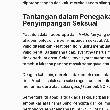
dipotong tangan dan kaki mereka secara silang
Tantangan dalam Penegak
Penyimpangan Seksual
Yap, itu adalah beberapa dalil Al-Qur’an yang
ataupun pelecehan/penyimpangan seksual. Akan 
yang ditetapkan ketat oleh fiqih justru membu
yang berat. Bagaimana tidak, syaratnya harus m
tidak berbuat dosa. Selanjutnya syarat mengha
tersebut laksana pedang masuk sarungnya atau
Dengan kata lain, mereka tidak boleh rabun ata
tirai. Apabila salah satu saksi ragu atau menar
menerima dera atau saksi
qasaf
(cambuk 80 kal
Sementara itu apabila tidak ada saksi, korba
empat kali atas nama Sang Pencipta dan kelima
berbohong sebagaimana QS. An-Nur (24): 6-7.