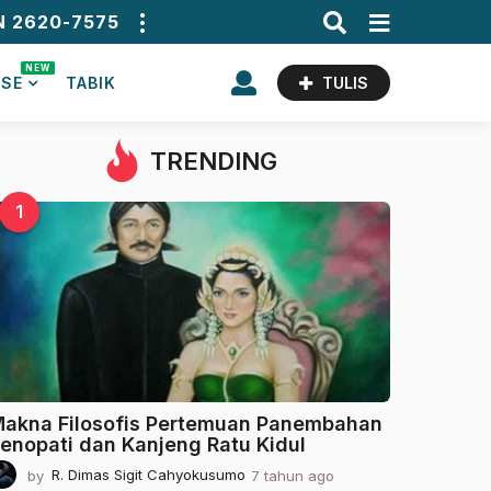
N 2620-7575
NEW
ASE
TABIK
TULIS
TRENDING
1
akna Filosofis Pertemuan Panembahan
enopati dan Kanjeng Ratu Kidul
by
R. Dimas Sigit Cahyokusumo
7 tahun ago
2