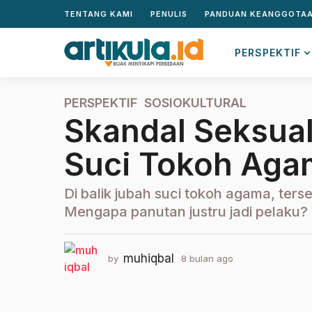
TENTANG KAMI
PENULIS
PANDUAN KEANGGOTA
PERSPEKTIF
PERSPEKTIF
,
SOSIOKULTURAL
8
Skandal Seksual
b
u
Suci Tokoh Aga
l
a
n
Di balik jubah suci tokoh agama, terse
a
Mengapa panutan justru jadi pelaku?
g
o
8
muhiqbal
by
8 bulan ago
8
b
b
u
u
l
l
a