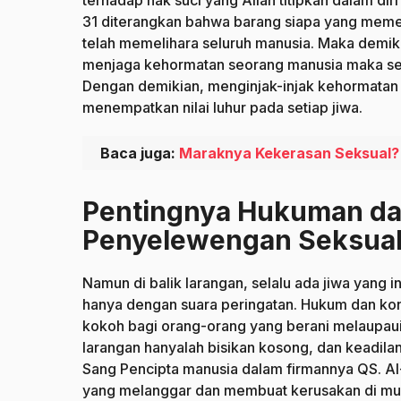
terhadap hak suci yang Allah titipkan dalam dir
31 diterangkan bahwa barang siapa yang meme
telah memelihara seluruh manusia. Maka demiki
menjaga kehormatan seorang manusia maka sea
Dengan demikian, menginjak-injak kehormatan
menempatkan nilai luhur pada setiap jiwa.
Baca juga:
Maraknya Kekerasan Seksual? M
Pentingnya Hukuman da
Penyelewengan Seksua
Namun di balik larangan, selalu ada jiwa yang i
hanya dengan suara peringatan. Hukum dan kon
kokoh bagi orang-orang yang berani melaupaui
larangan hanyalah bisikan kosong, dan keadila
Sang Pencipta manusia dalam firmannya QS. 
yang melanggar dan membuat kerusakan di muk