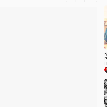
N
P
H