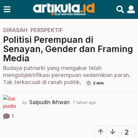
DIRASAH
,
PERSPEKTIF
7
Politisi Perempuan di
t
a
Senayan, Gender dan Framing
h
Media
u
n
Budaya patriarki yang mengakar telah
a
mengobjektifikasi perempuan sedemikian parah.
g
Tak terkecuali di ranah politik.
2 min
o
2
Saipudin Ikhwan
by
7 tahun ago
2
t
t
a
a
1
h
h
u
u
2
n
n
a