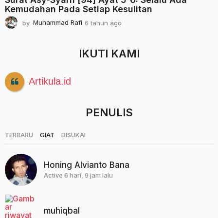
Kemudahan Pada Setiap Kesulitan
by
Muhammad Rafi
6 tahun ago
2
t
a
h
IKUTI KAMI
u
n
a
Artikula.id
g
o
PENULIS
|
|
TERBARU
GIAT
DISUKAI
Honing Alvianto Bana
Active 6 hari, 9 jam lalu
muhiqbal