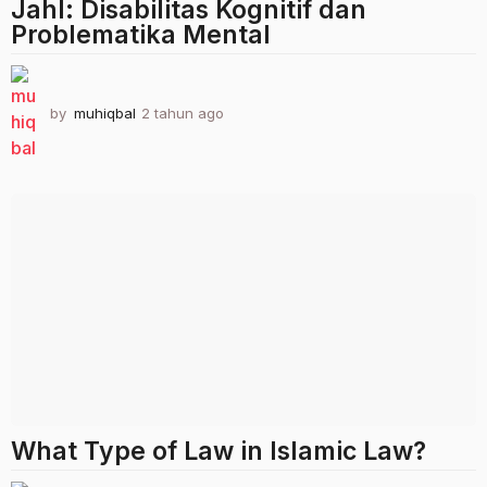
Jahl: Disabilitas Kognitif dan
Problematika Mental
by
muhiqbal
2 tahun ago
2
t
a
h
u
n
a
g
o
What Type of Law in Islamic Law?