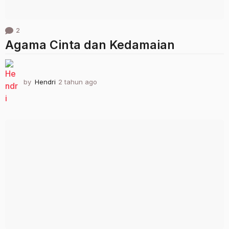
2
Agama Cinta dan Kedamaian
by
Hendri
2 tahun ago
2
t
a
h
u
n
a
g
o