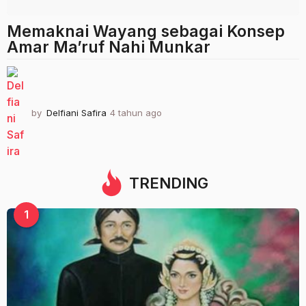
Memaknai Wayang sebagai Konsep
Amar Ma’ruf Nahi Munkar
by
Delfiani Safira
4 tahun ago
4
t
a
h
u
n
TRENDING
a
g
1
o