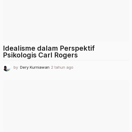
Idealisme dalam Perspektif
Psikologis Carl Rogers
by
Dery Kurniawan
2 tahun ago
2
t
a
h
u
n
a
g
o