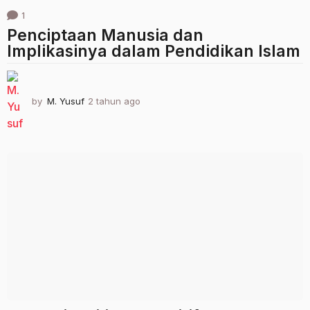
1
Penciptaan Manusia dan
Implikasinya dalam Pendidikan Islam
by
M. Yusuf
2 tahun ago
2
t
a
h
u
n
a
g
o