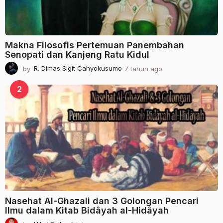
Makna Filosofis Pertemuan Panembahan
Senopati dan Kanjeng Ratu Kidul
by
R. Dimas Sigit Cahyokusumo
7 tahun ago
2
t
a
2
h
u
n
a
g
o
Nasehat Al-Ghazali dan 3 Golongan Pencari
Ilmu dalam Kitab Bidâyah al-Hidâyah