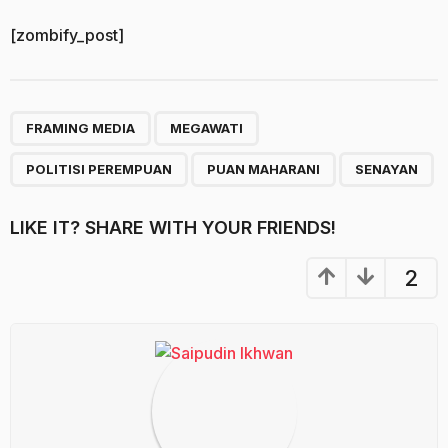
[zombify_post]
,
,
,
,
FRAMING MEDIA
MEGAWATI
POLITISI PEREMPUAN
PUAN MAHARANI
SENAYAN
LIKE IT? SHARE WITH YOUR FRIENDS!
2