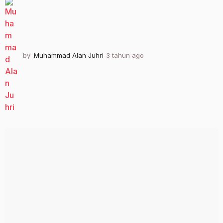
by
Muhammad Alan Juhri
3 tahun ago
3
t
a
h
u
n
a
g
o