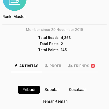
Rank: Master
Member since 29 November 2019
Total Reads:
4,353
Total Posts:
2
Total Points:
145
AKTIVITAS
PROFIL
FRIENDS
0
Pribadi
Sebutan
Kesukaan
Teman-teman