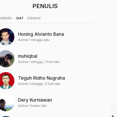
PENULIS
|
|
ERBARU
GIAT
DISUKAI
Honing Alvianto Bana
Active 1 minggu lalu
muhiqbal
Active 1 minggu, 1 hari lalu
Teguh Ridho Nugraha
Active 1 minggu, 5 hari lalu
Dery Kurniawan
Active 1 bulan lalu