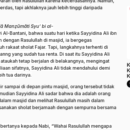
warah oleh Rasulullah karena kecerdasannya. Namun,
rdas, tapi akhlaknya jauh lebih tinggi daripada
lā Manẓūmāti S
yu’ bi al-
l-Bantani, bahwa suatu hari ketika Sayyidina Ali ibn
 dengan Rasulullah di masjid, ia bergegas
rakaat sholat Fajar. Tapi, langkahnya terhenti di
g yang sudah tua renta. Di saat itu Sayyidina Ali
ataukah tetap berjalan di belakangnya, mengingat
K
liaan sifatnya, Sayyidina Ali tidak mendahului demi
K
h tua darinya.
K
ir sampai di depan pintu masjid, orang tersebut tidak
emudian Sayyidina Ali sadar bahwa dia adalah orang
dalam masjid dan melihat Rasulullah masih dalam
ksanakan sholat berjamaah dengan sempurna bersama
t bertanya kepada Nabi, “Wahai Rasulullah mengapa