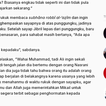
? Biasanya engkau tidak seperti ini dan tidak pula
ajarkan sekarang.”
T
u rukuk membaca
subh
ā
na robb
ī al-‘aẓīm
dan ingin
enghempaskan sayapnya di atas punggungku, jadinya
u. Setelah sayap Jibril lepas dari punggungku, baru
 penasaran, para sahabat masih bertanya, “Ada apa
i kepadaku”, sabdanya.
elaskan, ”Wahai Muhammad, tadi Ali ingin sekali
 tengah jalan dia bertemu dengan orang Nasrani
n dia juga tidak tahu bahwa orang itu adalah orang
p berjalan di belakangnya karena usianya yang lebih
tuk menahanmu di waktu rukuk dengan sayapku, agar
mu dan Allah juga memerintahkan Mikail untuk
 segera terbit sebagai penghormatan kepada