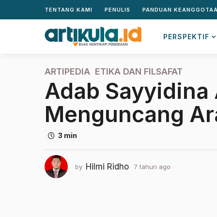
TENTANG KAMI
PENULIS
PANDUAN KEANGGOTA
PERSPEKTIF
ARTIPEDIA
,
ETIKA DAN FILSAFAT
7
Adab Sayyidina A
t
a
Menguncang Ar
h
u
n
3 min
a
g
o
Hilmi Ridho
by
7 tahun ago
2
2
t
a
t
h
a
u
h
n