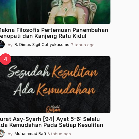
o
akna Filosofis Pertemuan Panembahan
enopati dan Kanjeng Ratu Kidul
by
R. Dimas Sigit Cahyokusumo
7 tahun ago
2
t
a
4
h
u
n
a
g
o
urat Asy-Syarh [94] Ayat 5-6: Selalu
da Kemudahan Pada Setiap Kesulitan
by
Muhammad Rafi
6 tahun ago
2