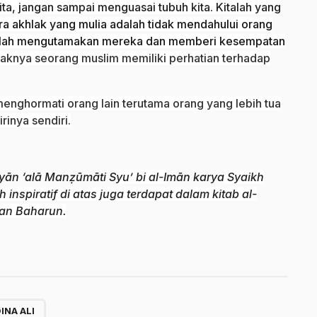
ita, jangan sampai menguasai tubuh kita. Kitalah yang
ara akhlak yang mulia adalah tidak mendahului orang
 ialah mengutamakan mereka dan memberi kesempatan
aknya seorang muslim memiliki perhatian terhadap
nghormati orang lain terutama orang yang lebih tua
inya sendiri.
hyān ‘alā Manẓūmāti S
yu’ bi al-I
mān karya
Syaikh
nspiratif di atas juga terdapat dalam kitab al-
san Baharun.
INA ALI