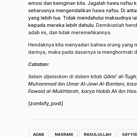
emosi dan keinginan kita. Jagalah hawa nafsu k
seharusnya mengendalikan hawa nafsu.
Di ant
yang lebih tua. Tidak mendahului maksudnya
kepada mereka lebih dahulu.
Demikianlah hend
adab ini, dan tidak meremehkannya.
Hendaknya kita menyadari bahwa orang yang me
darinya, maka pada dasarnya ia menghormati dir
Catatan:
Selain dijelaskan di dalam kitab Q
āmi’ al-Tug
Muhammad ibn Umar Al-Jawi Al-Bantani, kisah i
Fawaid al-Mukhtarah, karya Habib Ali ibn Ha
[zombify_post]
,
,
,
ADAB
NASRANI
RASULULLAH
SAYYID