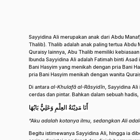
Sayyidina Ali merupakan anak dari Abdu Manaf,
Thalib). Thalib adalah anak paling tertua Abd
Quraisy lainnya, Abu Thalib memiliki kebiasaa
Ibunda Sayyidina Ali adalah Fatimah binti Asad 
Bani Hasyim yang menikah dengan pria Bani Has
pria Bani Hasyim menikah dengan wanita Qurai
Di antara
al-Khulafā al-Rāsyidīn
, Sayyidina Al
cerdas dan pintar. Bahkan dalam sebuah hadis,
أَنَا مَدِيْنَةُ العِلْمِ وَعَلِيٌّ بَابُهَا
“Aku adalah kotanya ilmu, sedangkan Ali adal
Begitu istimewanya Sayyidina Ali, hingga ia dibe