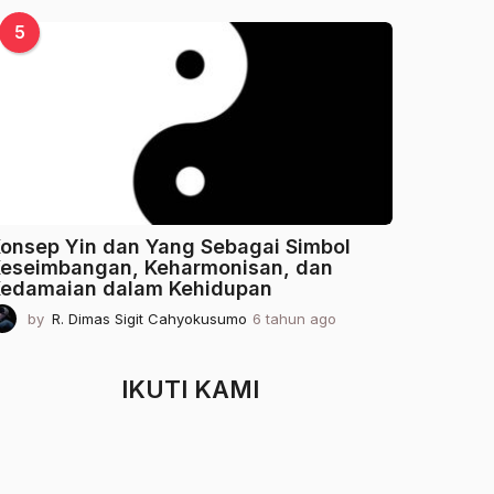
t
a
5
h
u
n
a
g
o
onsep Yin dan Yang Sebagai Simbol
eseimbangan, Keharmonisan, dan
edamaian dalam Kehidupan
by
R. Dimas Sigit Cahyokusumo
6 tahun ago
2
t
a
h
IKUTI KAMI
u
n
a
g
o