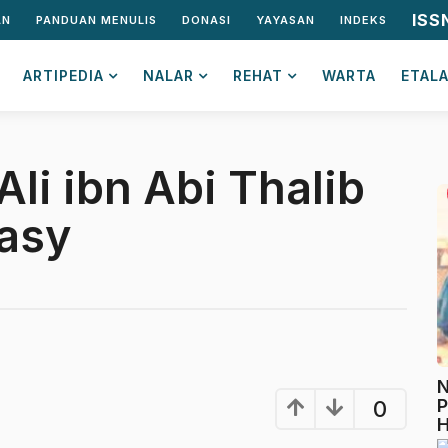
ISS
AN
PANDUAN MENULIS
DONASI
YAYASAN
INDEKS
ARTIPEDIA
NALAR
REHAT
WARTA
ETAL
li ibn Abi Thalib
asy
N
P
0
H