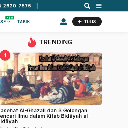
N 2620-7575
NEW
ASE
TABIK
TULIS
TRENDING
1
asehat Al-Ghazali dan 3 Golongan
encari Ilmu dalam Kitab Bidâyah al-
idâyah