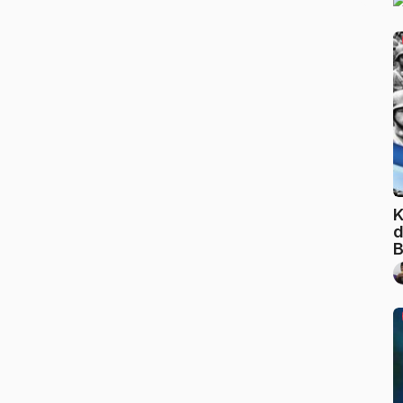
K
d
B