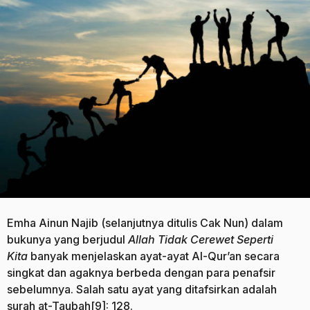
a
g
g
o
o
Emha Ainun Najib (selanjutnya ditulis Cak Nun) dalam
bukunya yang berjudul
Allah Tidak Cerewet Seperti
Kita
banyak menjelaskan ayat-ayat Al-Qur’an secara
singkat dan agaknya berbeda dengan para penafsir
sebelumnya. Salah satu ayat yang ditafsirkan adalah
surah at-Taubah[9]: 128.