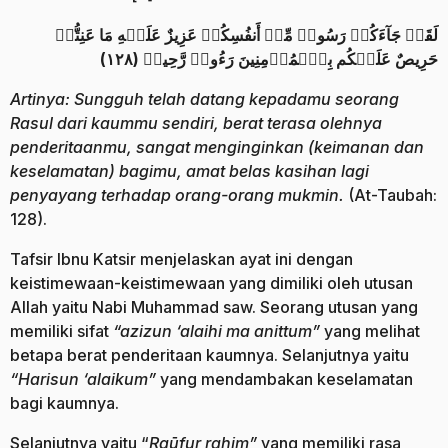
لَقَدۡ جَآءَكُمۡ رَسُولٞ مِّنۡ أَنفُسِكُمۡ عَزِيزٌ عَلَيۡهِ مَا عَنِتُّمۡ
حَرِيصٌ عَلَيۡكُم بِٱلۡمُؤۡمِنِينَ رَءُوفٞ رَّحِيمٞ (١٢٨)
Artinya: Sungguh telah datang kepadamu seorang
Rasul dari kaummu sendiri, berat terasa olehnya
penderitaanmu, sangat menginginkan (keimanan dan
keselamatan) bagimu, amat belas kasihan lagi
penyayang terhadap orang-orang mukmin.
(At-Taubah:
128).
Tafsir Ibnu Katsir menjelaskan ayat ini dengan
keistimewaan-keistimewaan yang dimiliki oleh utusan
Allah yaitu Nabi Muhammad saw. Seorang utusan yang
memiliki sifat
“azizun ‘alaihi ma anittum”
yang melihat
betapa berat penderitaan kaumnya. Selanjutnya yaitu
“Harisun ‘alaikum”
yang mendambakan keselamatan
bagi kaumnya.
Selanjutnya yaitu “
Raūfur rahim”
yang memiliki rasa