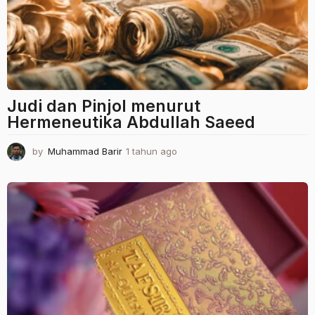
g
o
Judi dan Pinjol menurut
Hermeneutika Abdullah Saeed
by
Muhammad Barir
1 tahun ago
1
t
a
h
u
n
a
g
o