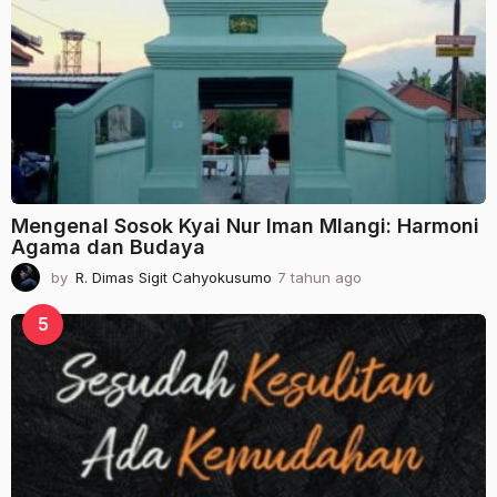
u
n
a
g
o
Mengenal Sosok Kyai Nur Iman Mlangi: Harmoni
Agama dan Budaya
by
R. Dimas Sigit Cahyokusumo
7 tahun ago
2
t
a
5
h
u
n
a
g
o