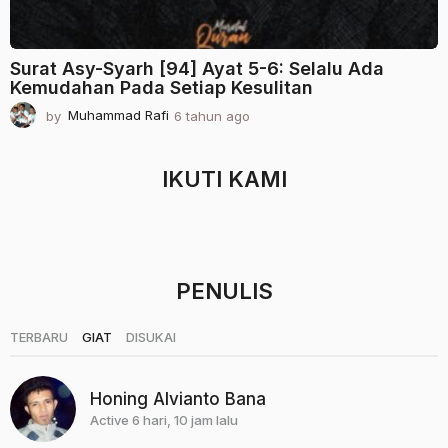
Surat Asy-Syarh [94] Ayat 5-6: Selalu Ada
Kemudahan Pada Setiap Kesulitan
by
Muhammad Rafi
6 tahun ago
2
t
a
h
IKUTI KAMI
u
n
a
g
o
PENULIS
|
|
TERBARU
GIAT
DISUKAI
Honing Alvianto Bana
Active 6 hari, 10 jam lalu