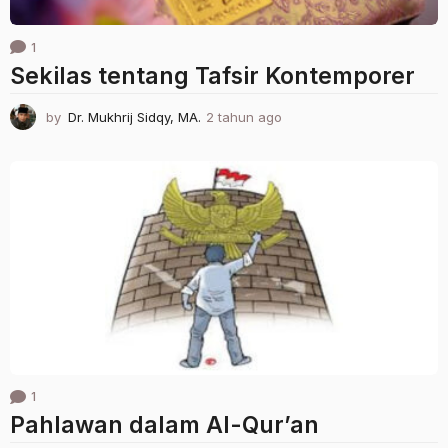
1
Sekilas tentang Tafsir Kontemporer
by
Dr. Mukhrij Sidqy, MA.
2 tahun ago
1
t
a
h
u
n
a
g
o
1
Pahlawan dalam Al-Qur’an