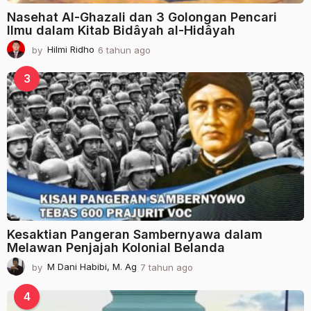
Nasehat Al-Ghazali dan 3 Golongan Pencari
Ilmu dalam Kitab Bidâyah al-Hidâyah
by
Hilmi Ridho
6 tahun ago
2
t
a
3
h
u
n
a
g
o
Kesaktian Pangeran Sambernyawa dalam
Melawan Penjajah Kolonial Belanda
by
M Dani Habibi, M. Ag
7 tahun ago
2
t
a
4
h