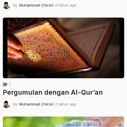
by
Muhammad Chirzin
2 tahun ago
2
t
a
h
u
n
a
g
o
1
Pergumulan dengan Al-Qur’an
by
Muhammad Chirzin
2 tahun ago
2
t
a
h
u