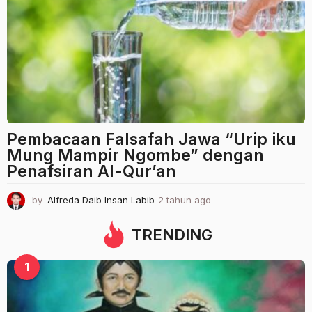
n
a
g
o
Pembacaan Falsafah Jawa “Urip iku
Mung Mampir Ngombe” dengan
Penafsiran Al-Qur’an
by
Alfreda Daib Insan Labib
2 tahun ago
2
t
a
TRENDING
h
u
1
n
a
g
o