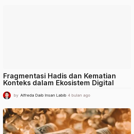
Fragmentasi Hadis dan Kematian
Konteks dalam Ekosistem Digital
by
Alfreda Daib Insan Labib
4 bulan ago
4
b
u
l
a
n
a