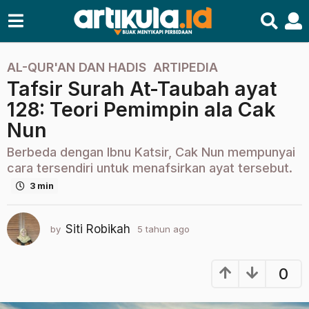
AL-QUR'AN DAN HADIS
,
ARTIPEDIA
5
Tafsir Surah At-Taubah ayat
t
a
128: Teori Pemimpin ala Cak
h
Nun
u
n
Berbeda dengan Ibnu Katsir, Cak Nun mempunyai
a
cara tersendiri untuk menafsirkan ayat tersebut.
g
3 min
o
2
Siti Robikah
by
5 tahun ago
2
t
t
a
a
h
h
0
u
u
n
n
a