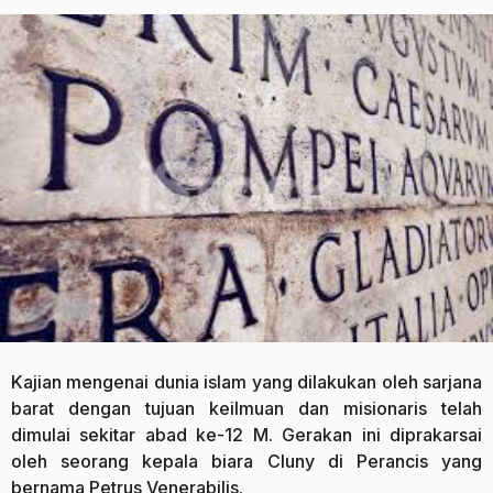
n
a
a
g
g
o
o
Kajian mengenai dunia islam yang dilakukan oleh sarjana
barat dengan tujuan keilmuan dan misionaris telah
dimulai sekitar abad ke-12 M. Gerakan ini diprakarsai
oleh seorang kepala biara Cluny di Perancis yang
bernama Petrus Venerabilis.