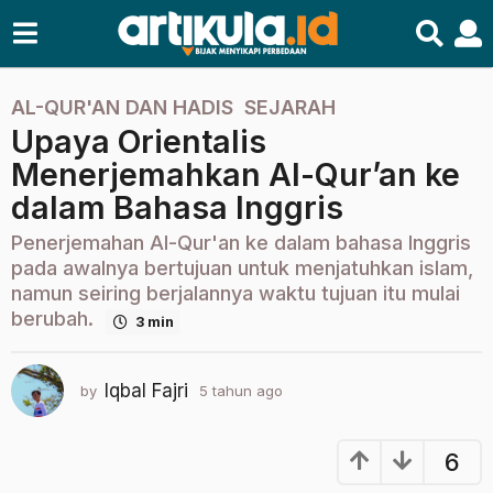
AL-QUR'AN DAN HADIS
,
SEJARAH
5
Upaya Orientalis
t
a
Menerjemahkan Al-Qur’an ke
h
dalam Bahasa Inggris
u
n
Penerjemahan Al-Qur'an ke dalam bahasa Inggris
a
pada awalnya bertujuan untuk menjatuhkan islam,
g
namun seiring berjalannya waktu tujuan itu mulai
berubah.
o
3 min
2
t
Iqbal Fajri
by
5 tahun ago
2
a
t
h
a
u
h
6
u
n