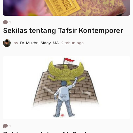
1
Sekilas tentang Tafsir Kontemporer
by
Dr. Mukhrij Sidqy, MA.
2 tahun ago
1
t
a
h
u
n
a
g
o
1