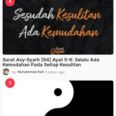
a
4
h
u
n
a
g
o
Surat Asy-Syarh [94] Ayat 5-6: Selalu Ada
Kemudahan Pada Setiap Kesulitan
by
Muhammad Rafi
6 tahun ago
2
t
a
5
h
u
n
a
g
o