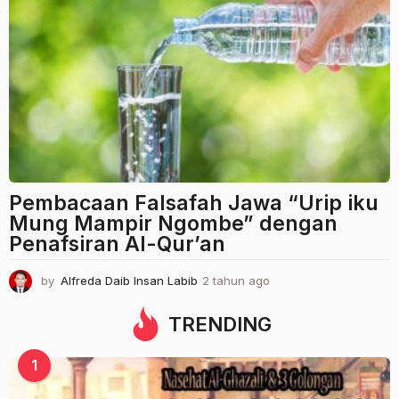
h
u
n
a
g
o
Pembacaan Falsafah Jawa “Urip iku
Mung Mampir Ngombe” dengan
Penafsiran Al-Qur’an
by
Alfreda Daib Insan Labib
2 tahun ago
2
t
a
TRENDING
h
u
1
n
a
g