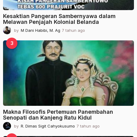
Kesaktian Pangeran Sambernyawa dalam
Melawan Penjajah Kolonial Belanda
by
M Dani Habibi, M. Ag
7 tahun ago
2
t
a
3
h
u
n
a
g
o
Makna Filosofis Pertemuan Panembahan
Senopati dan Kanjeng Ratu Kidul
by
R. Dimas Sigit Cahyokusumo
7 tahun ago
2
t