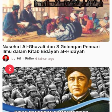
o
Nasehat Al-Ghazali dan 3 Golongan Pencari
Ilmu dalam Kitab Bidâyah al-Hidâyah
by
Hilmi Ridho
6 tahun ago
2
t
a
2
h
u
n
a
g
o