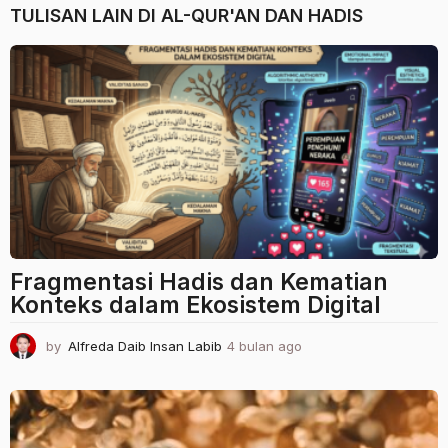
TULISAN LAIN DI
AL-QUR'AN DAN HADIS
Fragmentasi Hadis dan Kematian
Konteks dalam Ekosistem Digital
by
Alfreda Daib Insan Labib
4 bulan ago
4
b
u
l
a
n