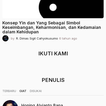
Konsep Yin dan Yang Sebagai Simbol
Keseimbangan, Keharmonisan, dan Kedamaian
dalam Kehidupan
by
R. Dimas Sigit Cahyokusumo
6 tahun ago
2
t
a
h
IKUTI KAMI
u
n
a
g
o
PENULIS
|
|
TERBARU
GIAT
DISUKAI
Honing Alvianto Bana