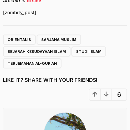
Artikula.id
di sini!
[zombify_post]
,
,
,
,
ORIENTALIS
SARJANA MUSLIM
SEJARAH KEBUDAYAAN ISLAM
STUDI ISLAM
TERJEMAHAN AL-QUR'AN
LIKE IT? SHARE WITH YOUR FRIENDS!
6