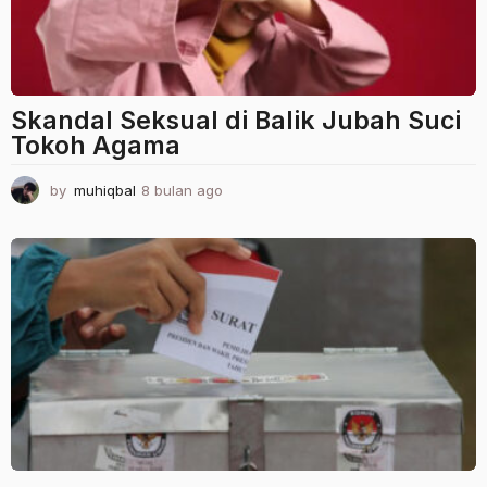
Skandal Seksual di Balik Jubah Suci
Tokoh Agama
by
muhiqbal
8 bulan ago
8
b
u
l
a
n
a
g
o