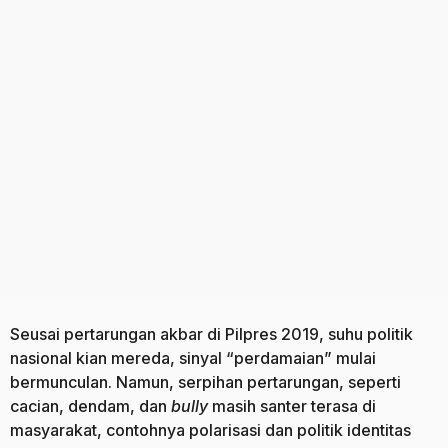
a
o
g
o
Seusai pertarungan akbar di Pilpres 2019, suhu politik
nasional kian mereda, sinyal “perdamaian” mulai
bermunculan. Namun, serpihan pertarungan, seperti
cacian, dendam, dan
bully
masih santer terasa di
masyarakat, contohnya polarisasi dan politik identitas