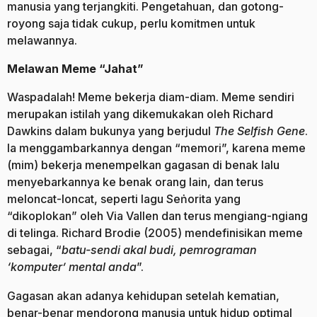
manusia yang terjangkiti. Pengetahuan, dan gotong-
royong saja tidak cukup, perlu komitmen untuk
melawannya.
Melawan Meme “Jahat”
Waspadalah! Meme bekerja diam-diam. Meme sendiri
merupakan istilah yang dikemukakan oleh Richard
Dawkins dalam bukunya yang berjudul
The Selfish Gene
.
Ia menggambarkannya dengan “memori”, karena meme
(mim) bekerja menempelkan gagasan di benak lalu
menyebarkannya ke benak orang lain, dan terus
meloncat-loncat, seperti lagu Seṅorita yang
“dikoplokan” oleh Via Vallen dan terus mengiang-ngiang
di telinga. Richard Brodie (2005) mendefinisikan meme
sebagai, “
batu-sendi akal budi, pemrograman
‘komputer’ mental anda
”.
Gagasan akan adanya kehidupan setelah kematian,
benar-benar mendorong manusia untuk hidup optimal