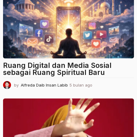
Ruang Digital dan Media Sosial
sebagai Ruang Spiritual Baru
by
Alfreda Daib Insan Labib
5 bulan ago
5
b
u
l
a
n
a
g
o