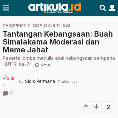
PERSPEKTIF
,
SOSIOKULTURAL
7
Tantangan Kebangsaan: Buah
t
a
Simalakama Moderasi dan
h
Meme Jahat
u
n
Peserta lomba menulis esai kebangsaan sempena
a
HUT RI ke-74
5 min
g
o
Sidik Permana
by
7 tahun ago
2
2
t
t
a
4
a
h
h
u
2
n
u
a
n
g