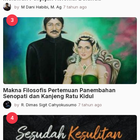
by
M Dani Habibi, M. Ag
7 tahun ago
2
t
a
3
h
u
n
a
g
o
Makna Filosofis Pertemuan Panembahan
Senopati dan Kanjeng Ratu Kidul
by
R. Dimas Sigit Cahyokusumo
7 tahun ago
2
t
a
4
h
u
n
a