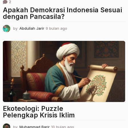
2
Apakah Demokrasi Indonesia Sesuai
dengan Pancasila?
by
Abdullah Jarir
9 bulan ago
9
b
u
l
a
n
a
g
o
Ekoteologi: Puzzle
Pelengkap Krisis Iklim
by
Muhammad Barir
10 bulan ago
1