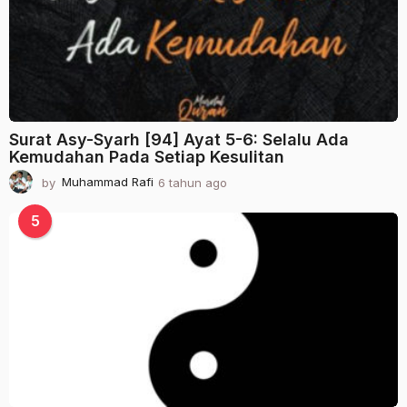
g
o
Surat Asy-Syarh [94] Ayat 5-6: Selalu Ada
Kemudahan Pada Setiap Kesulitan
by
Muhammad Rafi
6 tahun ago
2
t
a
5
h
u
n
a
g
o