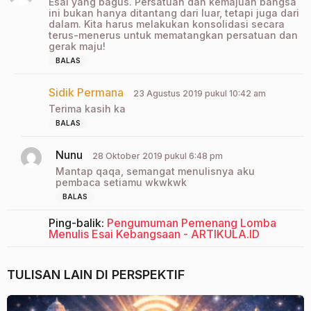
Esai yang bagus. Persatuan dan kemajuan bangsa
r
ini bukan hanya ditantang dari luar, tetapi juga dari
k
dalam. Kita harus melakukan konsolidasi secara
a
terus-menerus untuk mematangkan persatuan dan
gerak maju!
t
a
BALAS
:
Sidik Permana
b
23 Agustus 2019 pukul 10:42 am
e
Terima kasih ka
r
BALAS
k
a
Nunu
b
t
28 Oktober 2019 pukul 6:48 pm
e
a
Mantap qaqa, semangat menulisnya aku
r
:
pembaca setiamu wkwkwk
k
BALAS
a
t
Ping-balik:
Pengumuman Pemenang Lomba
a
Menulis Esai Kebangsaan - ARTIKULA.ID
:
TULISAN LAIN DI
PERSPEKTIF