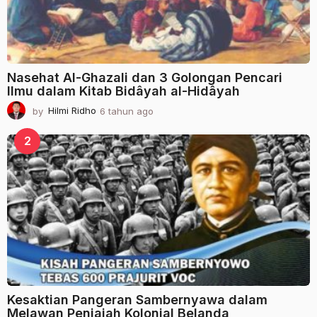
Nasehat Al-Ghazali dan 3 Golongan Pencari
Ilmu dalam Kitab Bidâyah al-Hidâyah
by
Hilmi Ridho
6 tahun ago
2
t
a
2
h
u
n
a
g
o
Kesaktian Pangeran Sambernyawa dalam
Melawan Penjajah Kolonial Belanda