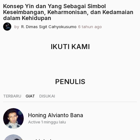
Konsep Yin dan Yang Sebagai Simbol
Keseimbangan, Keharmonisan, dan Kedamaian
dalam Kehidupan
by
R. Dimas Sigit Cahyokusumo
6 tahun ago
2
t
a
h
IKUTI KAMI
u
n
a
g
o
PENULIS
|
|
TERBARU
GIAT
DISUKAI
Honing Alvianto Bana
Active 1 minggu lalu