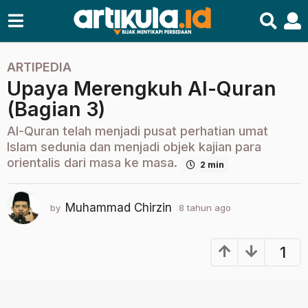
ARTIPEDIA
8
Upaya Merengkuh Al-Quran
t
a
(Bagian 3)
h
Al-Quran telah menjadi pusat perhatian umat
u
Islam sedunia dan menjadi objek kajian para
n
orientalis dari masa ke masa.
2 min
a
g
o
Muhammad Chirzin
by
8 tahun ago
2
2
t
t
a
h
a
1
u
h
n
u
a
n
g