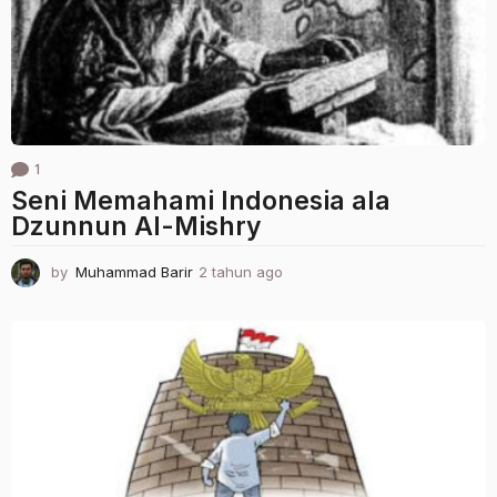
g
o
1
Seni Memahami Indonesia ala
Dzunnun Al-Mishry
by
Muhammad Barir
2 tahun ago
2
t
a
h
u
n
a
g
o