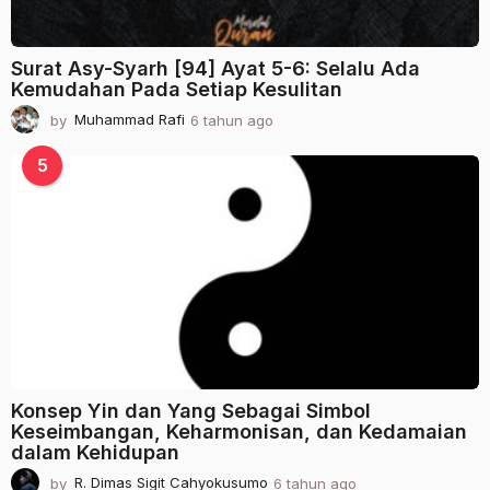
Surat Asy-Syarh [94] Ayat 5-6: Selalu Ada
Kemudahan Pada Setiap Kesulitan
by
Muhammad Rafi
6 tahun ago
2
t
a
5
h
u
n
a
g
o
Konsep Yin dan Yang Sebagai Simbol
Keseimbangan, Keharmonisan, dan Kedamaian
dalam Kehidupan
by
R. Dimas Sigit Cahyokusumo
6 tahun ago
2