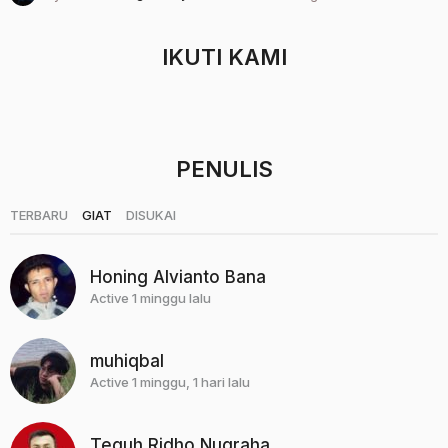
t
a
h
IKUTI KAMI
u
n
a
g
o
PENULIS
|
|
TERBARU
GIAT
DISUKAI
Honing Alvianto Bana
Active 1 minggu lalu
muhiqbal
Active 1 minggu, 1 hari lalu
Teguh Ridho Nugraha