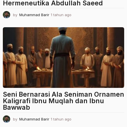
Hermeneutika Abdullah Saeed
by
Muhammad Barir
1 tahun ago
1
t
a
h
u
n
a
g
o
Seni Bernarasi Ala Seniman Ornamen
Kaligrafi Ibnu Muqlah dan Ibnu
Bawwab
by
Muhammad Barir
1 tahun ago
1
t