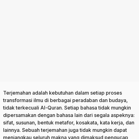
o
a
g
o
Terjemahan adalah kebutuhan dalam setiap proses
transformasi ilmu di berbagai peradaban dan budaya,
tidak terkecuali Al-Quran. Setiap bahasa tidak mungkin
dipersamakan dengan bahasa lain dari segala aspeknya:
sifat, susunan, bentuk metafor, kosakata, kata kerja, dan
lainnya. Sebuah terjemahan juga tidak mungkin dapat
menjangkau seluruh makna yang dimaksud pengucap