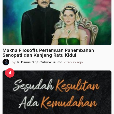
u
n
a
g
o
Makna Filosofis Pertemuan Panembahan
Senopati dan Kanjeng Ratu Kidul
by
R. Dimas Sigit Cahyokusumo
7 tahun ago
2
t
a
4
h
u
n
a
g
o