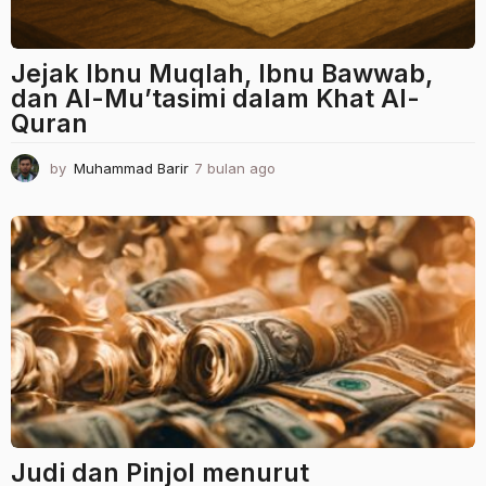
Jejak Ibnu Muqlah, Ibnu Bawwab,
dan Al-Mu’tasimi dalam Khat Al-
Quran
by
Muhammad Barir
7 bulan ago
7
b
u
l
a
n
a
g
o
Judi dan Pinjol menurut