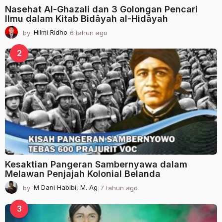
Nasehat Al-Ghazali dan 3 Golongan Pencari
Ilmu dalam Kitab Bidâyah al-Hidâyah
by
Hilmi Ridho
6 tahun ago
2
t
a
2
h
u
n
a
g
o
Kesaktian Pangeran Sambernyawa dalam
Melawan Penjajah Kolonial Belanda
by
M Dani Habibi, M. Ag
7 tahun ago
2
t
a
3
h