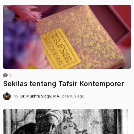
a
h
u
n
a
g
o
1
Sekilas tentang Tafsir Kontemporer
by
Dr. Mukhrij Sidqy, MA.
2 tahun ago
1
t
a
h
u
n
a