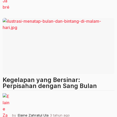
t
a
h
u
n
a
g
o
Kegelapan yang Bersinar:
Perpisahan dengan Sang Bulan
by
Elaine Zahratul Ula
3 tahun ago
3