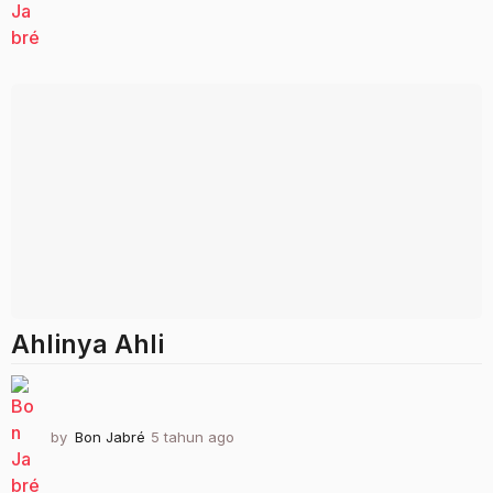
t
a
h
u
n
a
g
o
Ahlinya Ahli
by
Bon Jabré
5 tahun ago
2
t
a