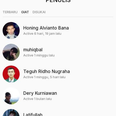
PENULIS
|
|
TERBARU
GIAT
DISUKAI
Honing Alvianto Bana
Active 6 hari, 19 jam lalu
muhiqbal
Active 1 minggu lalu
Teguh Ridho Nugraha
Active 1 minggu, 5 hari lalu
Dery Kurniawan
Active 1 bulan lalu
Latifullah