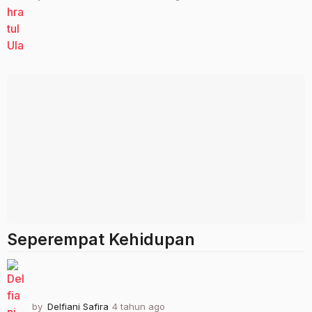
t
a
h
u
n
a
g
o
Seperempat Kehidupan
by
Delfiani Safira
4 tahun ago
2