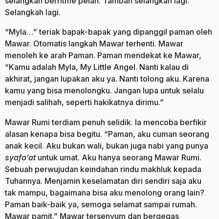
selangkah berritme pelan. Tambah selangkah lagi.
Selangkah lagi.
“Myla…” teriak bapak-bapak yang dipanggil paman oleh
Mawar. Otomatis langkah Mawar terhenti. Mawar
menoleh ke arah Paman. Paman mendekat ke Mawar,
“Kamu adalah Myla, My Little Angel. Nanti kalau di
akhirat, jangan lupakan aku ya. Nanti tolong aku. Karena
kamu yang bisa menolongku. Jangan lupa untuk selalu
menjadi salihah, seperti hakikatnya dirimu.”
Mawar Rumi terdiam penuh selidik. Ia mencoba berfikir
alasan kenapa bisa begitu. “Paman, aku cuman seorang
anak kecil. Aku bukan wali, bukan juga nabi yang punya
syafa’at
untuk umat. Aku hanya seorang Mawar Rumi.
Sebuah perwujudan keindahan rindu makhluk kepada
Tuhannya. Menjamin keselamatan diri sendiri saja aku
tak mampu, bagaimana bisa aku menolong orang lain?
Paman baik-baik ya, semoga selamat sampai rumah.
Mawar pamit.” Mawar tersenyum dan bergegas