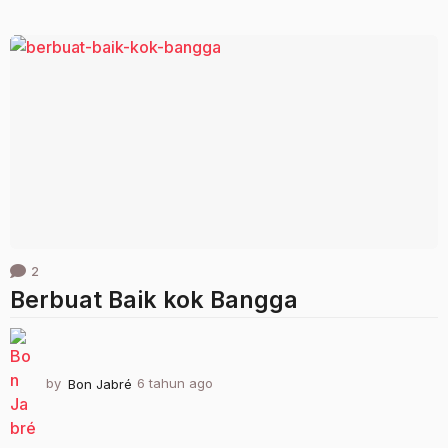
h
u
n
a
g
o
2
Berbuat Baik kok Bangga
by
Bon Jabré
6 tahun ago
2
t
a
h