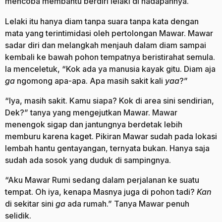
mencoba membantu berdiri lelaki di hadapannya.
Lelaki itu hanya diam tanpa suara tanpa kata dengan
mata yang terintimidasi oleh pertolongan Mawar. Mawar
sadar diri dan melangkah menjauh dalam diam sampai
kembali ke bawah pohon tempatnya beristirahat semula.
Ia menceletuk, “Kok ada ya manusia kayak gitu. Diam aja
ga
ngomong apa-apa. Apa masih sakit kali
yaa
?”
“Iya, masih sakit. Kamu siapa? Kok di area sini sendirian,
Dek?” tanya yang mengejutkan Mawar. Mawar
menengok sigap dan jantungnya berdetak lebih
memburu karena kaget. Pikiran Mawar sudah pada lokasi
lembah hantu gentayangan, ternyata bukan. Hanya saja
sudah ada sosok yang duduk di sampingnya.
“Aku Mawar Rumi sedang dalam perjalanan ke suatu
tempat. Oh iya, kenapa Masnya juga di pohon tadi?
Kan
di sekitar sini
ga
ada rumah.” Tanya Mawar penuh
selidik.