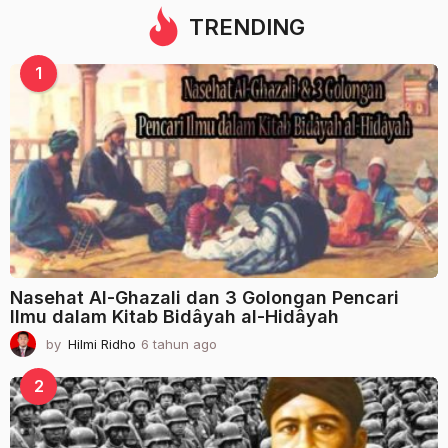
u
TRENDING
n
a
g
1
o
Nasehat Al-Ghazali dan 3 Golongan Pencari
Ilmu dalam Kitab Bidâyah al-Hidâyah
by
Hilmi Ridho
6 tahun ago
2
t
a
2
h
u
n