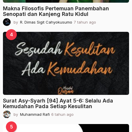
Makna Filosofis Pertemuan Panembahan
Senopati dan Kanjeng Ratu Kidul
by
R. Dimas Sigit Cahyokusumo
7 tahun ago
2
t
a
4
h
u
n
a
g
o
Surat Asy-Syarh [94] Ayat 5-6: Selalu Ada
Kemudahan Pada Setiap Kesulitan
by
Muhammad Rafi
6 tahun ago
2
t
a
5
h