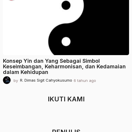
u
n
a
g
o
Konsep Yin dan Yang Sebagai Simbol
Keseimbangan, Keharmonisan, dan Kedamaian
dalam Kehidupan
by
R. Dimas Sigit Cahyokusumo
6 tahun ago
2
t
a
h
IKUTI KAMI
u
n
a
g
o