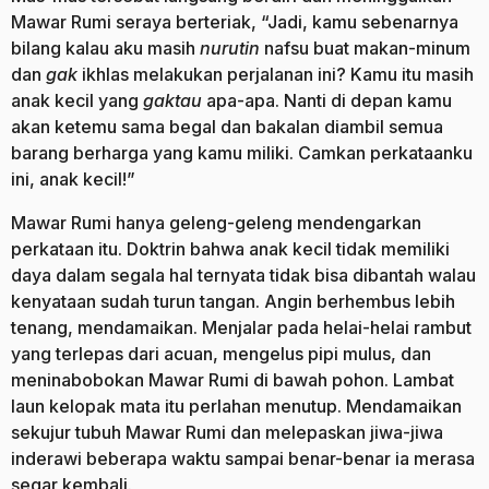
Mawar Rumi seraya berteriak, “Jadi, kamu sebenarnya
bilang kalau aku masih
nurutin
nafsu buat makan-minum
dan
gak
ikhlas melakukan perjalanan ini? Kamu itu masih
anak kecil yang
gak
tau
apa-apa. Nanti di depan kamu
akan ketemu sama begal dan bakalan diambil semua
barang berharga yang kamu miliki. Camkan perkataanku
ini, anak kecil!”
Mawar Rumi hanya geleng-geleng mendengarkan
perkataan itu. Doktrin bahwa anak kecil tidak memiliki
daya dalam segala hal ternyata tidak bisa dibantah walau
kenyataan sudah turun tangan. Angin berhembus lebih
tenang, mendamaikan. Menjalar pada helai-helai rambut
yang terlepas dari acuan, mengelus pipi mulus, dan
meninabobokan Mawar Rumi di bawah pohon. Lambat
laun kelopak mata itu perlahan menutup. Mendamaikan
sekujur tubuh Mawar Rumi dan melepaskan jiwa-jiwa
inderawi beberapa waktu sampai benar-benar ia merasa
segar kembali.