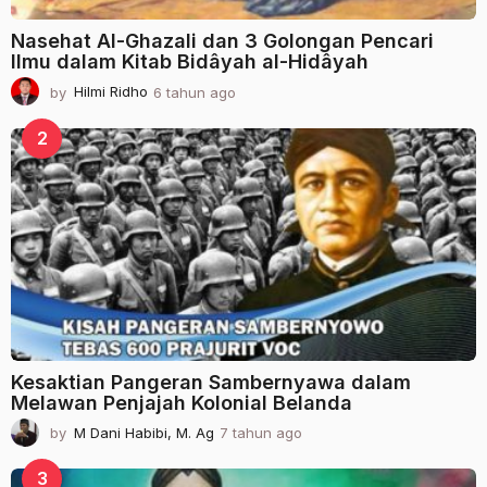
Nasehat Al-Ghazali dan 3 Golongan Pencari
Ilmu dalam Kitab Bidâyah al-Hidâyah
by
Hilmi Ridho
6 tahun ago
2
t
a
2
h
u
n
a
g
o
Kesaktian Pangeran Sambernyawa dalam
Melawan Penjajah Kolonial Belanda
by
M Dani Habibi, M. Ag
7 tahun ago
2
t
a
3