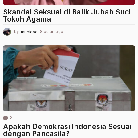
Skandal Seksual di Balik Jubah Suci
Tokoh Agama
by
muhiqbal
8 bulan ago
8
b
u
l
a
n
a
g
o
2
Apakah Demokrasi Indonesia Sesuai
dengan Pancasila?