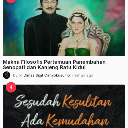
h
u
n
a
g
o
Makna Filosofis Pertemuan Panembahan
Senopati dan Kanjeng Ratu Kidul
by
R. Dimas Sigit Cahyokusumo
7 tahun ago
2
t
a
4
h
u
n
a
g
o