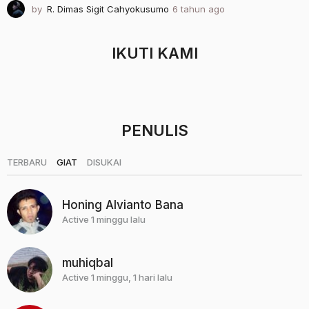
by
R. Dimas Sigit Cahyokusumo
6 tahun ago
2
t
a
h
IKUTI KAMI
u
n
a
g
o
PENULIS
|
|
TERBARU
GIAT
DISUKAI
Honing Alvianto Bana
Active 1 minggu lalu
muhiqbal
Active 1 minggu, 1 hari lalu