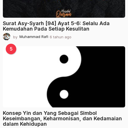
Surat Asy-Syarh [94] Ayat 5-6: Selalu Ada
Kemudahan Pada Setiap Kesulitan
by
Muhammad Rafi
6 tahun ago
2
t
a
5
h
u
n
a
g
o
Konsep Yin dan Yang Sebagai Simbol
Keseimbangan, Keharmonisan, dan Kedamaian
dalam Kehidupan