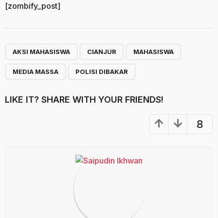
[zombify_post]
,
,
,
,
AKSI MAHASISWA
CIANJUR
MAHASISWA
MEDIA MASSA
POLISI DIBAKAR
LIKE IT? SHARE WITH YOUR FRIENDS!
8