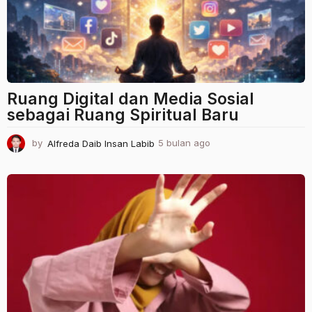
Ruang Digital dan Media Sosial
sebagai Ruang Spiritual Baru
by
Alfreda Daib Insan Labib
5 bulan ago
5
b
u
l
a
n
a
g
o