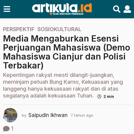
PERSPEKTIF
,
SOSIOKULTURAL
7
Media Mengaburkan Esensi
t
a
Perjuangan Mahasiswa (Demo
h
Mahasiswa Cianjur dan Polisi
u
Terbakar)
n
a
Kepentingan rakyat mesti dilangit-juangkan,
g
meminjam petuah Bung Karno, Kekuasaan yang
o
langgeng hanya kekuasaan rakyat dan di atas
2
segalanya adalah kekuasaan Tuhan.
2 min
t
a
Saipudin Ikhwan
h
by
7 tahun ago
2
t
u
a
1
n
h