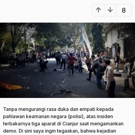
a
u
8
n
g
a
o
g
o
Tanpa mengurangi rasa duka dan empati kepada
pahlawan keamanan negara (polisi), atas insiden
terbakarnya tiga aparat di Cianjur saat mengamankan
demo. Di sini saya ingin tegaskan, bahwa kejadian