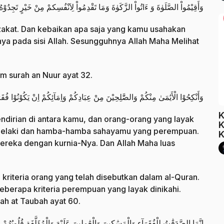
وَأَقِيْمُواْ الصَّلَوٰةَ وَ ءَاتُواْ الزَّكَوٰةَ وَمَا تَقْدِمُواْ لِاَنْفُسِكمْ مِنْ خَيْرٍ تَجِدُوْهُ
h zakat. Dan kebaikan apa saja yang kamu usahakan
ya pada sisi Allah. Sesungguhnya Allah Maha Melihat
 surah an Nuur ayat 32.
وَأَنْكِحُوْا الْأَيَٰمَىٰ مِنْكُمْ وَالصَّٰلِحِيْنَ مِنْ عِبَادِكُمْ وَاِمَآئِكُمْ اِنْ يَكُوْنُوْا ف
K
ndirian di antara kamu, dan orang-orang yang layak
K
lelaki dan hamba-hamba sahayamu yang perempuan.
K
reka dengan kurnia-Nya. Dan Allah Maha luas
kriteria orang yang telah disebutkan dalam al-Quran.
erapa kriteria perempuan yang layak dinikahi.
ah at Taubah ayat 60.
اِنَّمَا الصَّدَقَٰتُ لِلْفُقَرَآءِ وَالْمَسَٰكِينَ وَالْعَٰمِلِينَ عَلَيْهَ وَالْمُؤَلَّفَةِ قُلُ