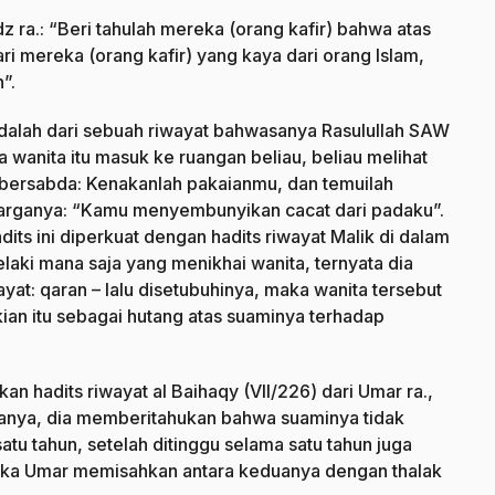
a.: “Beri tahulah mereka (orang kafir) bahwa atas
i mereka (orang kafir) yang kaya dari orang Islam,
”.
t adalah dari sebuah riwayat bahwasanya Rasulullah SAW
a wanita itu masuk ke ruangan beliau, beliau melihat
 bersabda: Kenakanlah pakaianmu, dan temuilah
arganya: “Kamu menyembunyikan cacat dari padaku”.
dits ini diperkuat dengan hadits riwayat Malik di dalam
Lelaki mana saja yang menikhai wanita, ternyata dia
ayat: qaran – lalu disetubuhinya, maka wanita tersebut
an itu sebagai hutang atas suaminya terhadap
kan hadits riwayat al Baihaqy (VII/226) dari Umar ra.,
anya, dia memberitahukan bahwa suaminya tidak
u tahun, setelah ditinggu selama satu tahun juga
maka Umar memisahkan antara keduanya dengan thalak