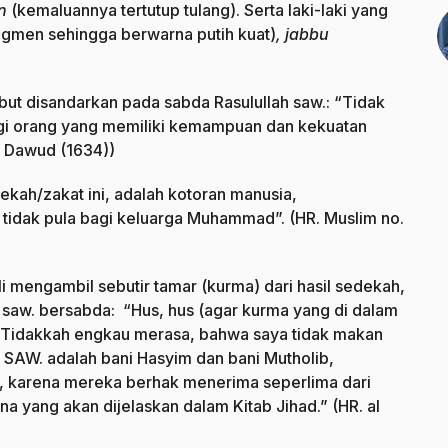
an
(kemaluannya tertutup tulang). Serta laki-laki yang
pigmen sehingga berwarna putih kuat)
, jabbu
ut disandarkan pada sabda Rasulullah saw.: “Tidak
bagi orang yang memiliki kemampuan dan kekuatan
u Dawud (1634))
ekah/zakat ini, adalah kotoran manusia,
tidak pula bagi keluarga Muhammad”. (HR. Muslim no.
Ali mengambil sebutir tamar (kurma) dari hasil sedekah,
 saw. bersabda: “Hus, hus (agar kurma yang di dalam
: “Tidakkah engkau merasa, bahwa saya tidak makan
AW. adalah bani Hasyim dan bani Mutholib,
, karena mereka berhak menerima seperlima dari
 yang akan dijelaskan dalam Kitab Jihad.” (HR. al