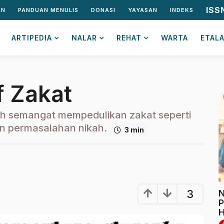
ISS
AN
PANDUAN MENULIS
DONASI
YAYASAN
INDEKS
ARTIPEDIA
NALAR
REHAT
WARTA
ETAL
f Zakat
h semangat mempedulikan zakat seperti
n permasalahan nikah.
3 min
3
N
P
H