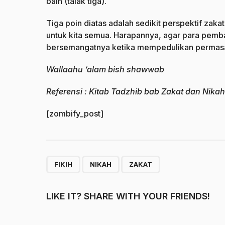
bain (talak tiga).
Tiga poin diatas adalah sedikit perspektif zaka
untuk kita semua. Harapannya, agar para pemb
bersemangatnya ketika mempedulikan permasa
Wallaahu ‘alam bish shawwab
Referensi : Kitab Tadzhib bab Zakat dan Nikah
[zombify_post]
,
,
FIKIH
NIKAH
ZAKAT
LIKE IT? SHARE WITH YOUR FRIENDS!