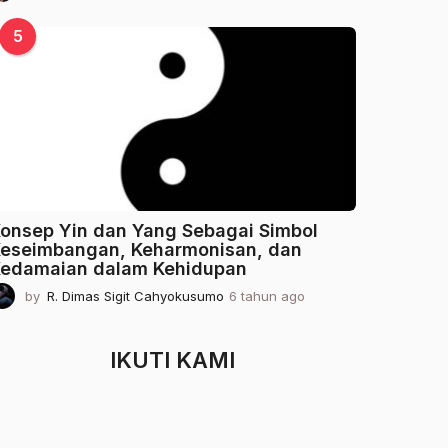
t
a
5
h
u
n
a
g
o
onsep Yin dan Yang Sebagai Simbol
eseimbangan, Keharmonisan, dan
edamaian dalam Kehidupan
by
R. Dimas Sigit Cahyokusumo
6 tahun ago
2
t
a
h
IKUTI KAMI
u
n
a
g
o