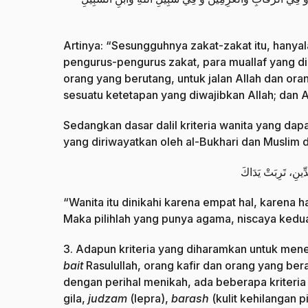
Artinya: “Sesungguhnya zakat-zakat itu, hanyal
pengurus-pengurus zakat, para muallaf yang d
orang yang berutang, untuk jalan Allah dan or
sesuatu ketetapan yang diwajibkan Allah; dan 
Sedangkan dasar dalil kriteria wanita yang dap
yang diriwayatkan oleh al-Bukhari dan Muslim d
دِّينِ، تَرِبَتْ يَدَاكَ
“Wanita itu dinikahi karena empat hal, karena
Maka pilihlah yang punya agama, niscaya ked
3. Adapun kriteria yang diharamkan untuk mene
bait
Rasulullah, orang kafir dan orang yang be
dengan perihal menikah, ada beberapa kriteria 
gila,
judzam
(lepra),
barash
(kulit kehilangan 