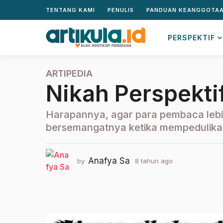
TENTANG KAMI
PENULIS
PANDUAN KEANGGOTA
PERSPEKTIF
ARTIPEDIA
8
Nikah Perspekti
t
a
h
Harapannya, agar para pembaca lebi
u
bersemangatnya ketika mempedulika
n
a
g
Anafya Sa
by
8 tahun ago
2
o
t
a
2
h
t
u
a
n
h
a