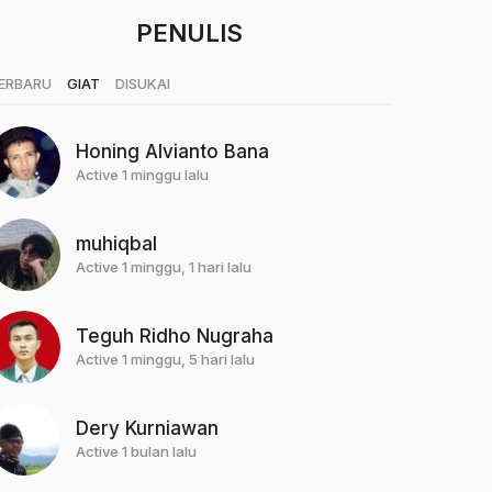
PENULIS
|
|
ERBARU
GIAT
DISUKAI
Honing Alvianto Bana
Active 1 minggu lalu
muhiqbal
Active 1 minggu, 1 hari lalu
Teguh Ridho Nugraha
Active 1 minggu, 5 hari lalu
Dery Kurniawan
Active 1 bulan lalu