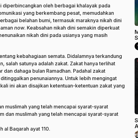
i diperbincangkan oleh berbagai khalayak pada
 komunikasi yang berkembang pesat, memudahkan
erbagai belahan bumi, termasuk maraknya nikah dini
 zaman
now
. Keabsahan nikah dini semakin diperkuat
M
menunaikan nikah dini pada usianya yang masih
S
an tentang kebahagiaan semata. Didalamnya terkandung
, salah satunya adalah zakat. Zakat hanya terlihat
par dan dahaga bulan Ramadhan. Padahal zakat
 ditinggalkan penunaiannya. Untuk lebih mengingat
kali ini akan disajikan ketentuan-ketentuan zakat yang
dan muslimah yang telah mencapai syarat-syarat
im dan muslimah yang telah mencapai syarat-syarat
S
A
 al Baqarah ayat 110.