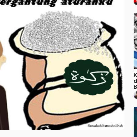
K
d
B