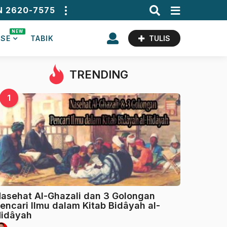
N 2620-7575
NEW
ASE
TABIK
TULIS
TRENDING
1
asehat Al-Ghazali dan 3 Golongan
encari Ilmu dalam Kitab Bidâyah al-
idâyah