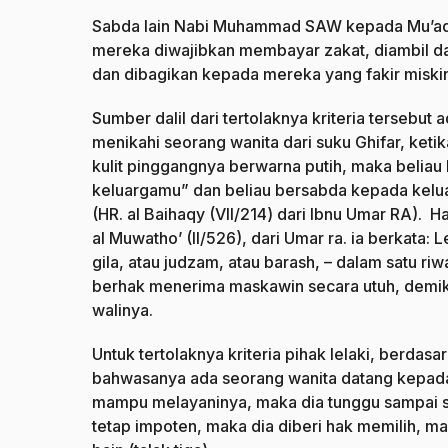
Sabda lain Nabi Muhammad SAW kepada Mu’adz r
mereka diwajibkan membayar zakat, diambil dar
dan dibagikan kepada mereka yang fakir miskin
Sumber dalil dari tertolaknya kriteria tersebu
menikahi seorang wanita dari suku Ghifar, ketik
kulit pinggangnya berwarna putih, maka beliau
keluargamu” dan beliau bersabda kepada kelu
(HR. al Baihaqy (VII/214) dari Ibnu Umar RA). Ha
al Muwatho’ (II/526), dari Umar ra. ia berkata: 
gila, atau judzam, atau barash, – dalam satu riw
berhak menerima maskawin secara utuh, demiki
walinya.
Untuk tertolaknya kriteria pihak lelaki, berdasar
bahwasanya ada seorang wanita datang kepad
mampu melayaninya, maka dia tunggu sampai sat
tetap impoten, maka dia diberi hak memilih, 