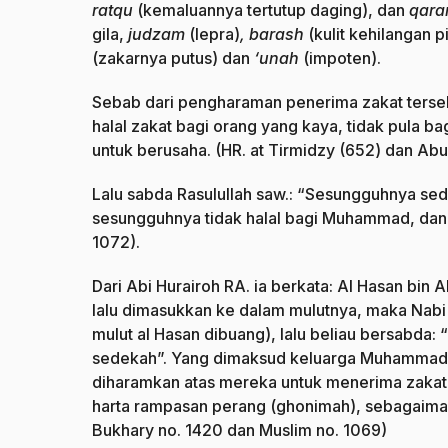
ratqu
(kemaluannya tertutup daging), dan
qar
gila,
judzam
(lepra)
, barash
(kulit kehilangan 
(zakarnya putus) dan
‘unah
(impoten).
Sebab dari pengharaman penerima zakat terseb
halal zakat bagi orang yang kaya, tidak pula 
untuk berusaha. (HR. at Tirmidzy (652) dan Ab
Lalu sabda Rasulullah saw.: “Sesungguhnya sed
sesungguhnya tidak halal bagi Muhammad, dan 
1072).
Dari Abi Hurairoh RA. ia berkata: Al Hasan bin 
lalu dimasukkan ke dalam mulutnya, maka Nabi
mulut al Hasan dibuang), lalu beliau bersabda
sedekah”. Yang dimaksud keluarga Muhammad S
diharamkan atas mereka untuk menerima zakat
harta rampasan perang (ghonimah), sebagaimana
Bukhary no. 1420 dan Muslim no. 1069)