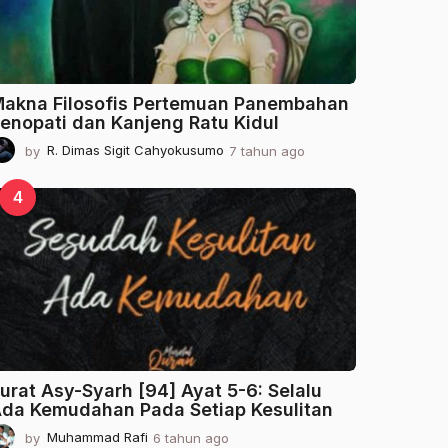
o
akna Filosofis Pertemuan Panembahan
enopati dan Kanjeng Ratu Kidul
by
R. Dimas Sigit Cahyokusumo
7 tahun ago
2
t
a
4
h
u
n
a
g
o
urat Asy-Syarh [94] Ayat 5-6: Selalu
da Kemudahan Pada Setiap Kesulitan
by
Muhammad Rafi
6 tahun ago
2