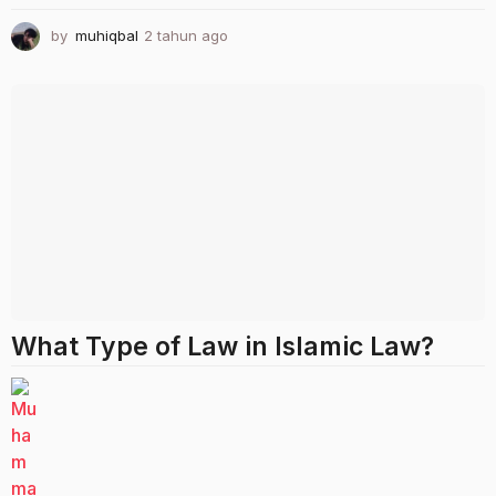
by
muhiqbal
2 tahun ago
2
t
a
h
u
n
a
g
o
What Type of Law in Islamic Law?