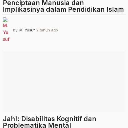
Penciptaan Manusia dan
Implikasinya dalam Pendidikan Islam
by
M. Yusuf
2 tahun ago
2
t
a
h
u
n
a
g
o
Jahl: Disabilitas Kognitif dan
Problematika Mental