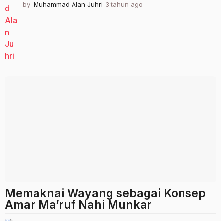
by
Muhammad Alan Juhri
3 tahun ago
3
t
a
h
u
n
a
g
o
Memaknai Wayang sebagai Konsep
Amar Ma’ruf Nahi Munkar