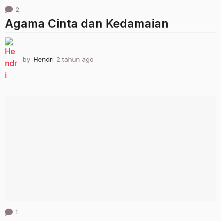
2
Agama Cinta dan Kedamaian
by
Hendri
2 tahun ago
2
t
a
h
u
n
a
g
o
1