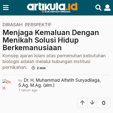
DIRASAH
,
PERSPEKTIF
7
Menjaga Kemaluan Dengan
t
a
Menikah Solusi Hidup
h
Berkemanusiaan
u
n
Konsep ajaran Islam atas pemenuhan kebutuhan
a
biologis adalah melalui hubungan institusi
g
pernikahan.
2 min
o
2
Dr. H. Muhammad Alfatih Suryadilaga,
by
S.Ag. M.Ag. (alm.)
t
7 tahun ago
2
a
t
h
a
0
u
h
n
u