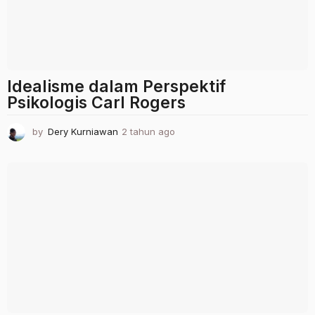
Idealisme dalam Perspektif
Psikologis Carl Rogers
by
Dery Kurniawan
2 tahun ago
2
t
a
h
u
n
a
g
o