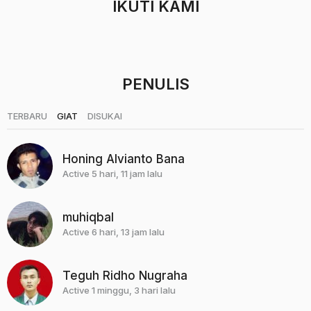
IKUTI KAMI
u
n
a
g
o
PENULIS
|
|
TERBARU
GIAT
DISUKAI
Honing Alvianto Bana
Active 5 hari, 11 jam lalu
muhiqbal
Active 6 hari, 13 jam lalu
Teguh Ridho Nugraha
Active 1 minggu, 3 hari lalu