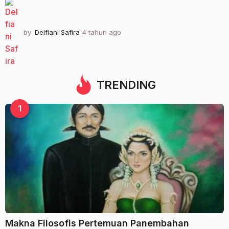
by
Delfiani Safira
4 tahun ago
4
t
a
h
u
n
TRENDING
a
g
1
o
Makna Filosofis Pertemuan Panembahan