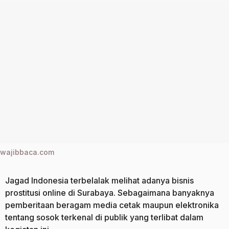
n
a
a
g
g
o
o
wajibbaca.com
Jagad Indonesia terbelalak melihat adanya bisnis
prostitusi online di Surabaya. Sebagaimana banyaknya
pemberitaan beragam media cetak maupun elektronika
tentang sosok terkenal di publik yang terlibat dalam