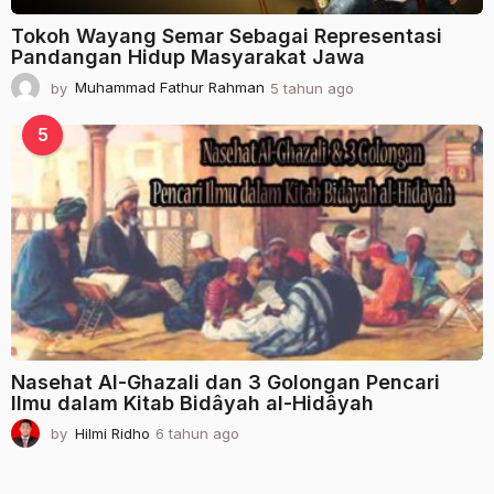
Tokoh Wayang Semar Sebagai Representasi
Pandangan Hidup Masyarakat Jawa
by
Muhammad Fathur Rahman
5 tahun ago
2
t
a
5
h
u
n
a
g
o
Nasehat Al-Ghazali dan 3 Golongan Pencari
Ilmu dalam Kitab Bidâyah al-Hidâyah
by
Hilmi Ridho
6 tahun ago
2
t
a
h