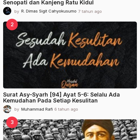
Senopati dan Kanjeng Ratu Kidul
by
R. Dimas Sigit Cahyokusumo
7 tahun ago
2
t
a
2
h
u
n
a
g
o
Surat Asy-Syarh [94] Ayat 5-6: Selalu Ada
Kemudahan Pada Setiap Kesulitan
by
Muhammad Rafi
6 tahun ago
2
t
a
3
h
u
n