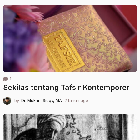
a
h
u
n
a
g
o
1
Sekilas tentang Tafsir Kontemporer
by
Dr. Mukhrij Sidqy, MA.
2 tahun ago
1
t
a
h
u
n
a