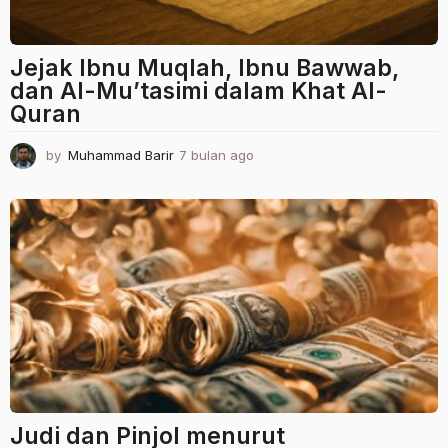
Jejak Ibnu Muqlah, Ibnu Bawwab,
dan Al-Mu’tasimi dalam Khat Al-
Quran
by
Muhammad Barir
7 bulan ago
7
b
u
l
a
n
a
g
o
Judi dan Pinjol menurut