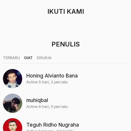
a
h
IKUTI KAMI
u
n
a
g
o
PENULIS
|
|
TERBARU
GIAT
DISUKAI
Honing Alvianto Bana
Active 5 hari, 2 jam lalu
muhiqbal
Active 6 hari, 5 jam lalu
Teguh Ridho Nugraha
Active 1 minggu, 3 hari lalu