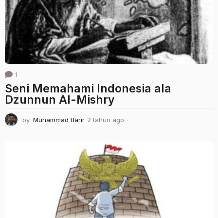
g
o
1
Seni Memahami Indonesia ala
Dzunnun Al-Mishry
by
Muhammad Barir
2 tahun ago
2
t
a
h
u
n
a
g
o