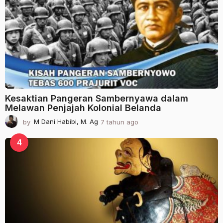
u
n
a
g
o
Kesaktian Pangeran Sambernyawa dalam
Melawan Penjajah Kolonial Belanda
by
M Dani Habibi, M. Ag
7 tahun ago
2
t
a
4
h
u
n
a
g
o