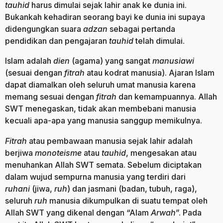
tauhid
harus dimulai sejak lahir anak ke dunia ini.
Bukankah kehadiran seorang bayi ke dunia ini supaya
didengungkan suara
adzan
sebagai pertanda
pendidikan dan pengajaran
tauhid
telah dimulai.
Islam adalah
dien
(agama) yang sangat
manusiawi
(sesuai dengan
fitrah
atau kodrat manusia). Ajaran Islam
dapat diamalkan oleh seluruh umat manusia karena
memang sesuai dengan
fitrah
dan kemampuannya. Allah
SWT menegaskan, tidak akan membebani manusia
kecuali apa-apa yang manusia sanggup memikulnya.
Fitrah
atau pembawaan manusia sejak lahir adalah
berjiwa
monoteisme
atau
tauhid
, mengesakan atau
menuhankan Allah SWT semata. Sebelum diciptakan
dalam wujud sempurna manusia yang terdiri dari
ruhani
(jiwa,
ruh
) dan jasmani (badan, tubuh, raga),
seluruh
ruh
manusia dikumpulkan di suatu tempat oleh
Allah SWT yang dikenal dengan “Alam
Arwah
”. Pada