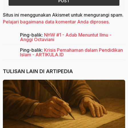
Situs ini menggunakan Akismet untuk mengurangi spam.
Pelajari bagaimana data komentar Anda diproses
.
Ping-balik:
NHW #1 - Adab Menuntut Ilmu -
Anggi Octaviani
Ping-balik:
Krisis Pemahaman dalam Pendidikan
Islam - ARTIKULA.ID
TULISAN LAIN DI
ARTIPEDIA