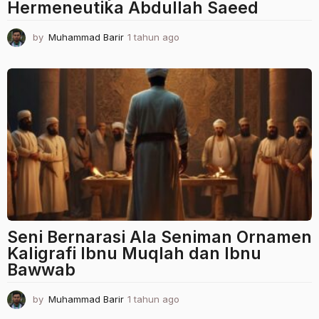
Hermeneutika Abdullah Saeed
by
Muhammad Barir
1 tahun ago
1
t
a
h
u
n
a
g
o
Seni Bernarasi Ala Seniman Ornamen
Kaligrafi Ibnu Muqlah dan Ibnu
Bawwab
by
Muhammad Barir
1 tahun ago
1
t