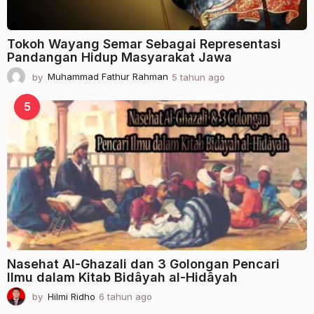
Tokoh Wayang Semar Sebagai Representasi
Pandangan Hidup Masyarakat Jawa
by
Muhammad Fathur Rahman
5 tahun ago
2
t
a
5
h
u
n
a
g
o
Nasehat Al-Ghazali dan 3 Golongan Pencari
Ilmu dalam Kitab Bidâyah al-Hidâyah
by
Hilmi Ridho
6 tahun ago
2
t