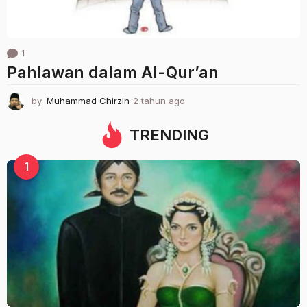
1
Pahlawan dalam Al-Qur’an
by
Muhammad Chirzin
2 tahun ago
2
t
a
TRENDING
h
u
1
n
a
g
o