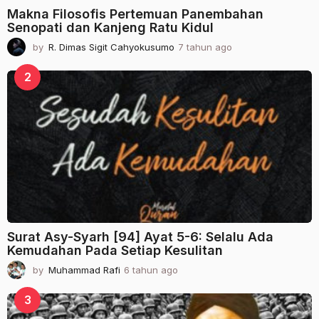
Makna Filosofis Pertemuan Panembahan
Senopati dan Kanjeng Ratu Kidul
by
R. Dimas Sigit Cahyokusumo
7 tahun ago
2
t
a
2
h
u
n
a
g
o
Surat Asy-Syarh [94] Ayat 5-6: Selalu Ada
Kemudahan Pada Setiap Kesulitan
by
Muhammad Rafi
6 tahun ago
2
t
a
3
h