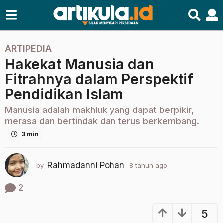
ARTIPEDIA
8
Hakekat Manusia dan
t
a
Fitrahnya dalam Perspektif
h
Pendidikan Islam
u
n
Manusia adalah makhluk yang dapat berpikir,
a
merasa dan bertindak dan terus berkembang.
g
3 min
o
2
Rahmadanni Pohan
by
8 tahun ago
2
t
t
a
a
2
h
h
u
u
5
n
n
a