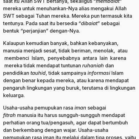
saat itu Allah SWT bertanya, sekaligus “
membaiat
”
mereka untuk menuhankan-Nya alias mengakui Allah
SWT sebagai Tuhan mereka. Mereka pun termasuk kita
tentunya. Pada saat itu bersedia “
dibaiat
” sebagai
bentuk “perjanjian” dengan-Nya.
Kalaupun kemudian banyak, bahkan kebanyakan,
manusia menjadi sesat, tidak beriman, menolak, atau
membenci Islam, penyebabnya antara lain karena
mereka tidak mendapat tuntunan
ruhaniah
dan
pendidikan
tauhid
, tidak sampainya
informasi
Islam
dengan benar kepada mereka, atau karena mendapat
pengaruh lingkungan yang buruk, terutama di lingkungan
keluarga.
Usaha-usaha pemupukan rasa
iman
sebagai
fitrah
manusia itu harus sungguh-sungguh mendapat
perhatian orang tua/pengasuh, agar dapat bertumbuh
dan berkembang dengan wajar. Usaha-usaha
pemupukan rasa iman itu melalui dalam tiga proses, yaitu