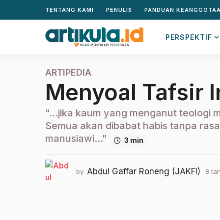
TENTANG KAMI
PENULIS
PANDUAN KEANGGOTA
PERSPEKTIF
ARTIPEDIA
8
Menyoal Tafsir I
t
a
h
"...jika kaum yang menganut teologi 
u
Semua akan dibabat habis tanpa rasa
n
manusiawi..."
3 min
a
g
o
Abdul Gaffar Roneng (JAKFI)
by
8 ta
2
t
a
h