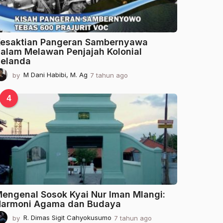
esaktian Pangeran Sambernyawa
alam Melawan Penjajah Kolonial
elanda
by
M Dani Habibi, M. Ag
7 tahun ago
2
t
a
4
h
u
n
a
g
o
engenal Sosok Kyai Nur Iman Mlangi:
armoni Agama dan Budaya
by
R. Dimas Sigit Cahyokusumo
7 tahun ago
2