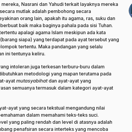
 mereka, Nasrani dan Yahudi terkait layaknya mereka
 secara mutlak adalah pembohong secara
keyakinan orang lain, apakah itu agama, ras, suku dan
berbuat baik maka baginya pahala pada sisi Tuhan.
tertentu apalagi agama Islam meskipun ada kata
 (barang siapa) yang terdapat pada ayat tersebut yang
elompok tertentu. Maka pandangan yang selalu
ini tentunya keliru.
ang intoleran juga terkesan terburu-buru dalam
t dibutuhkan metodologi yang mapan terutama pada
yat-ayat
mutasyabihat
dan ayat-ayat yang
asan semuanya termasuk dalam kategori ayat-ayat
t-ayat yang secara tekstual mengandung nilai
pemahaman dalam memahami teks-teks suci.
vel yang paling rendah dan level di atasnya adalah
embang penafsiran secara interteks yang mencoba