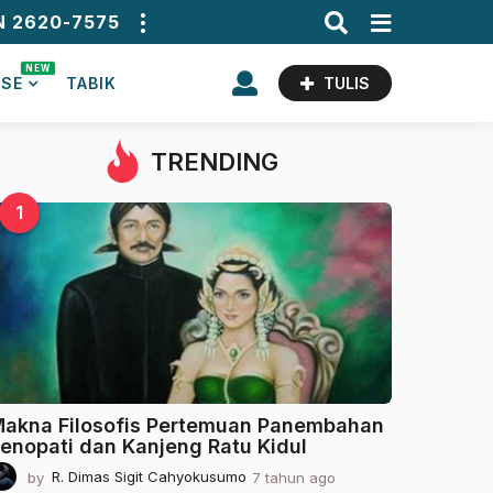
N 2620-7575
NEW
ASE
TABIK
TULIS
TRENDING
1
akna Filosofis Pertemuan Panembahan
enopati dan Kanjeng Ratu Kidul
by
R. Dimas Sigit Cahyokusumo
7 tahun ago
2