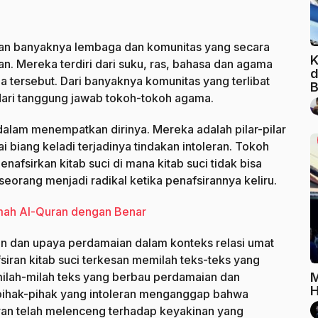
gan banyaknya lembaga dan komunitas yang secara
K
. Mereka terdiri dari suku, ras, bahasa dan agama
d
 tersebut. Dari banyaknya komunitas yang terlibat
B
 dari tanggung jawab tokoh-tokoh agama.
alam menempatkan dirinya. Mereka adalah pilar-pilar
biang keladi terjadinya tindakan intoleran. Tokoh
fsirkan kitab suci di mana kitab suci tidak bisa
eorang menjadi radikal ketika penafsirannya keliru.
mah Al-Quran dengan Benar
n dan upaya perdamaian dalam konteks relasi umat
iran kitab suci terkesan memilah teks-teks yang
lah-milah teks yang berbau perdamaian dan
M
H
 pihak-pihak yang intoleran menganggap bahwa
an telah melenceng terhadap keyakinan yang