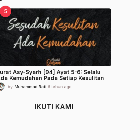
t
a
5
h
u
n
a
g
o
urat Asy-Syarh [94] Ayat 5-6: Selalu
da Kemudahan Pada Setiap Kesulitan
by
Muhammad Rafi
6 tahun ago
2
t
a
h
IKUTI KAMI
u
n
a
g
o