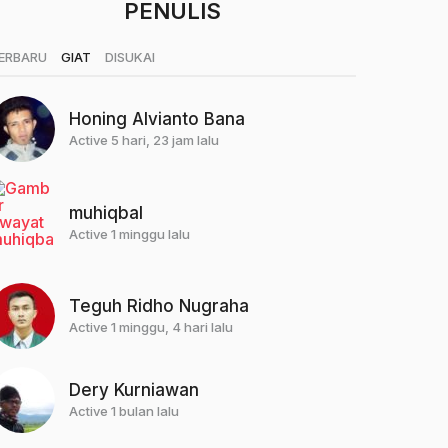
PENULIS
|
|
ERBARU
GIAT
DISUKAI
Honing Alvianto Bana
Active 5 hari, 23 jam lalu
muhiqbal
Active 1 minggu lalu
Teguh Ridho Nugraha
Active 1 minggu, 4 hari lalu
Dery Kurniawan
Active 1 bulan lalu