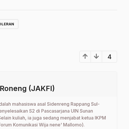
TOLERAN
4
 Roneng (JAKFI)
dalah mahasiswa asal Sidenreng Rappang Sul-
menyelesaikan S2 di Pascasarjana UIN Sunan
Selain kuliah, ia juga sedang menjabat ketua IKPM
orum Komunikasi Wija nene' Mallomo).