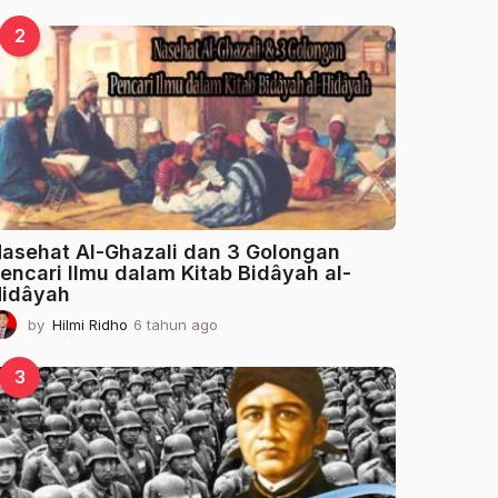
t
a
2
h
u
n
a
g
o
asehat Al-Ghazali dan 3 Golongan
encari Ilmu dalam Kitab Bidâyah al-
idâyah
by
Hilmi Ridho
6 tahun ago
2
t
a
3
h
u
n
a
g
o