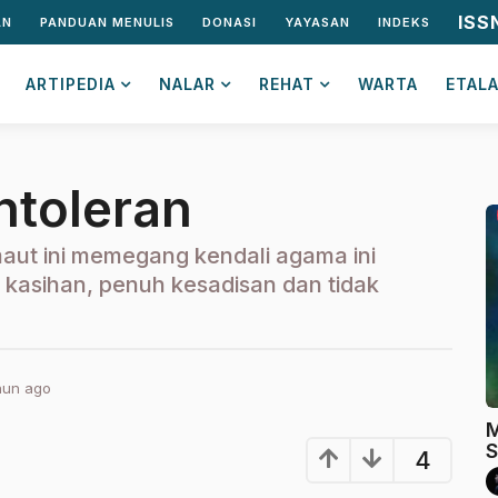
ISS
AN
PANDUAN MENULIS
DONASI
YAYASAN
INDEKS
ARTIPEDIA
NALAR
REHAT
WARTA
ETAL
ntoleran
maut ini memegang kendali agama ini
 kasihan, penuh kesadisan dan tidak
hun ago
2
t
M
a
S
h
4
u
n