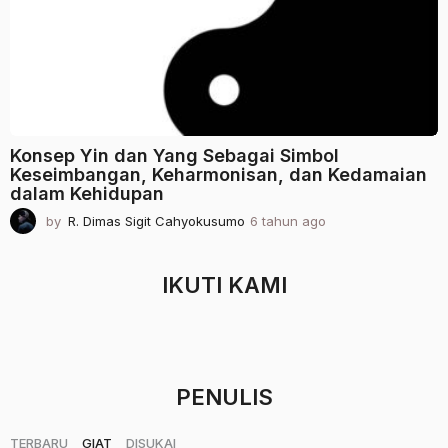
g
o
Konsep Yin dan Yang Sebagai Simbol
Keseimbangan, Keharmonisan, dan Kedamaian
dalam Kehidupan
by
R. Dimas Sigit Cahyokusumo
6 tahun ago
2
t
a
h
IKUTI KAMI
u
n
a
g
o
PENULIS
|
|
TERBARU
GIAT
DISUKAI