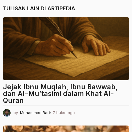
TULISAN LAIN DI
ARTIPEDIA
Jejak Ibnu Muqlah, Ibnu Bawwab,
dan Al-Mu’tasimi dalam Khat Al-
Quran
by
Muhammad Barir
7 bulan ago
7
b
u
l