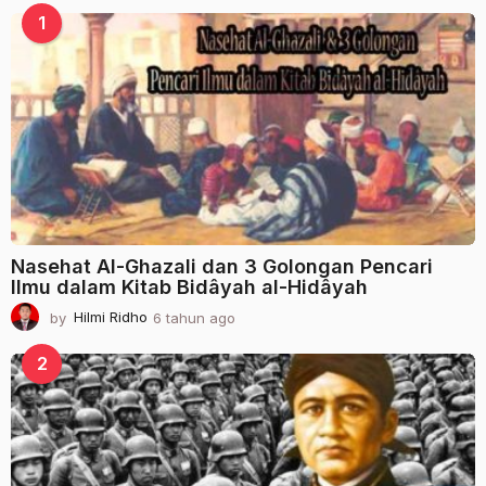
u
1
n
a
g
o
Nasehat Al-Ghazali dan 3 Golongan Pencari
Ilmu dalam Kitab Bidâyah al-Hidâyah
by
Hilmi Ridho
6 tahun ago
2
t
a
2
h
u
n
a
g
o