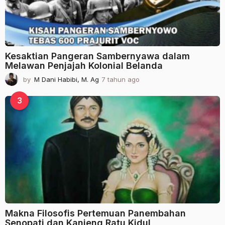
Kesaktian Pangeran Sambernyawa dalam
Melawan Penjajah Kolonial Belanda
by
M Dani Habibi, M. Ag
7 tahun ago
2
t
a
3
h
u
n
a
g
o
Makna Filosofis Pertemuan Panembahan
Senopati dan Kanjeng Ratu Kidul