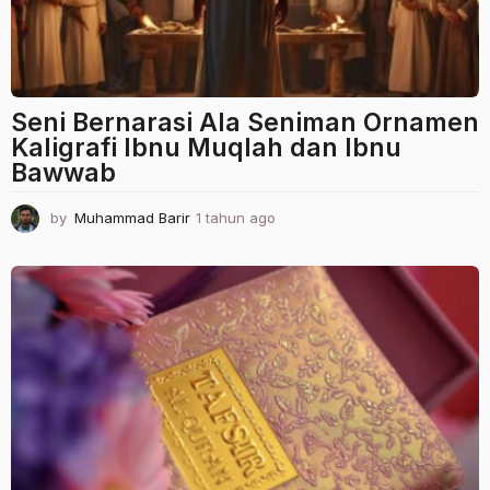
Seni Bernarasi Ala Seniman Ornamen
Kaligrafi Ibnu Muqlah dan Ibnu
Bawwab
by
Muhammad Barir
1 tahun ago
1
t
a
h
u
n
a
g
o