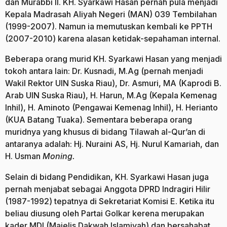
dan Murabbi II. KH. Syarkawi Hasan pernah pula menjadi
Kepala Madrasah Aliyah Negeri (MAN) 039 Tembilahan
(1999-2007). Namun ia memutuskan kembali ke PPTH
(2007-2010) karena alasan ketidak-sepahaman internal.
Beberapa orang murid KH. Syarkawi Hasan yang menjadi
tokoh antara lain: Dr. Kusnadi, M.Ag (pernah menjadi
Wakil Rektor UIN Suska Riau), Dr. Asmuri, MA (Kaprodi B.
Arab UIN Suska Riau), H. Harun, M.Ag (Kepala Kemenag
Inhil), H. Aminoto (Pengawai Kemenag Inhil), H. Herianto
(KUA Batang Tuaka). Sementara beberapa orang
muridnya yang khusus di bidang Tilawah al-Qur’an di
antaranya adalah: Hj. Nuraini AS, Hj. Nurul Kamariah, dan
H. Usman
Moning.
Selain di bidang Pendidikan, KH. Syarkawi Hasan juga
pernah menjabat sebagai Anggota DPRD Indragiri Hilir
(1987-1992) tepatnya di Sekretariat Komisi E. Ketika itu
beliau diusung oleh Partai Golkar kerena merupakan
kader MDI (Majelis Dakwah Islamiyah) dan bersahabat