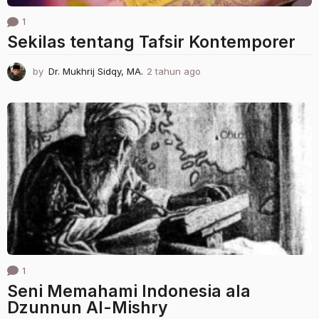
1
Sekilas tentang Tafsir Kontemporer
by
Dr. Mukhrij Sidqy, MA.
2 tahun ago
1
t
a
h
u
n
a
g
o
1
Seni Memahami Indonesia ala
Dzunnun Al-Mishry