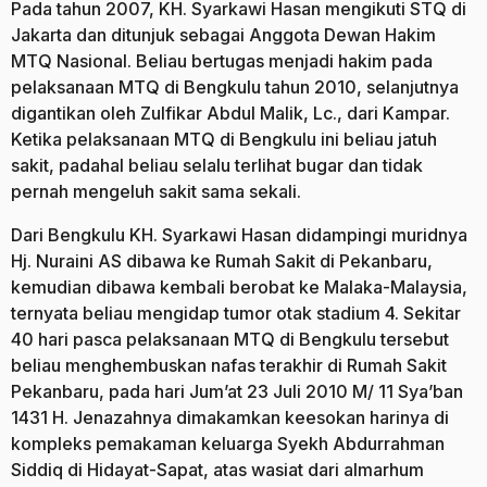
Pada tahun 2007, KH. Syarkawi Hasan mengikuti STQ di
Jakarta dan ditunjuk sebagai Anggota Dewan Hakim
MTQ Nasional. Beliau bertugas menjadi hakim pada
pelaksanaan MTQ di Bengkulu tahun 2010, selanjutnya
digantikan oleh Zulfikar Abdul Malik, Lc., dari Kampar.
Ketika pelaksanaan MTQ di Bengkulu ini beliau jatuh
sakit, padahal beliau selalu terlihat bugar dan tidak
pernah mengeluh sakit sama sekali.
Dari Bengkulu KH. Syarkawi Hasan didampingi muridnya
Hj. Nuraini AS dibawa ke Rumah Sakit di Pekanbaru,
kemudian dibawa kembali berobat ke Malaka-Malaysia,
ternyata beliau mengidap tumor otak stadium 4. Sekitar
40 hari pasca pelaksanaan MTQ di Bengkulu tersebut
beliau menghembuskan nafas terakhir di Rumah Sakit
Pekanbaru, pada hari Jum’at 23 Juli 2010 M/ 11 Sya’ban
1431 H. Jenazahnya dimakamkan keesokan harinya di
kompleks pemakaman keluarga Syekh Abdurrahman
Siddiq di Hidayat-Sapat, atas wasiat dari almarhum