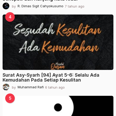
by
R. Dimas Sigit Cahyokusumo
7 tahun ago
2
t
a
4
h
u
n
a
g
o
Surat Asy-Syarh [94] Ayat 5-6: Selalu Ada
Kemudahan Pada Setiap Kesulitan
by
Muhammad Rafi
6 tahun ago
2
t
a
5
h
u
n
a