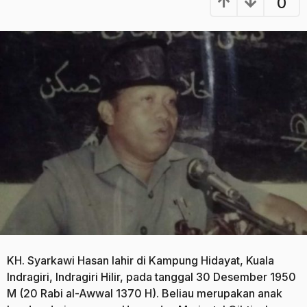
0
n
a
a
g
g
o
o
KH. Syarkawi Hasan lahir di Kampung Hidayat, Kuala
Indragiri, Indragiri Hilir, pada tanggal 30 Desember 1950
M (20 Rabi al-Awwal 1370 H). Beliau merupakan anak