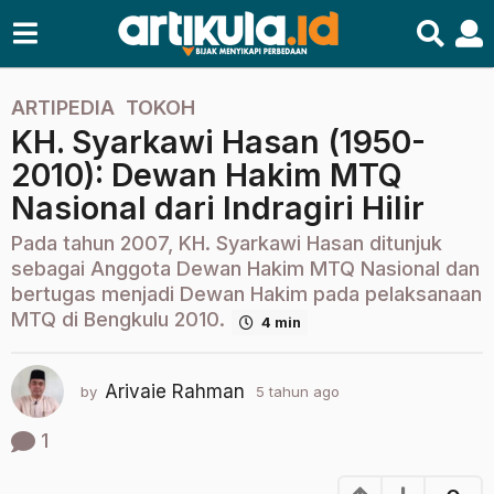
ARTIPEDIA
,
TOKOH
5
KH. Syarkawi Hasan (1950-
t
a
2010): Dewan Hakim MTQ
h
Nasional dari Indragiri Hilir
u
n
Pada tahun 2007, KH. Syarkawi Hasan ditunjuk
a
sebagai Anggota Dewan Hakim MTQ Nasional dan
g
bertugas menjadi Dewan Hakim pada pelaksanaan
MTQ di Bengkulu 2010.
o
4 min
2
t
Arivaie Rahman
by
5 tahun ago
2
a
t
h
a
1
u
h
u
n