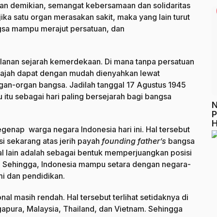
gan demikian, semangat kebersamaan dan solidaritas
ika satu organ merasakan sakit, maka yang lain turut
sa mampu merajut persatuan, dan
alanan sejarah kemerdekaan. Di mana tanpa persatuan
jajah dapat dengan mudah dienyahkan lewat
rgan-organ bangsa. Jadilah tanggal 17 Agustus 1945
itu sebagai hari paling bersejarah bagi bangsa
N
P
H
enap warga negara Indonesia hari ini. Hal tersebut
i sekarang atas jerih payah
founding father’s
bangsa
 lain adalah sebagai bentuk memperjuangkan posisi
l. Sehingga, Indonesia mampu setara dengan negara-
mi dan pendidikan.
nal masih rendah. Hal tersebut terlihat setidaknya di
apura, Malaysia, Thailand, dan Vietnam. Sehingga