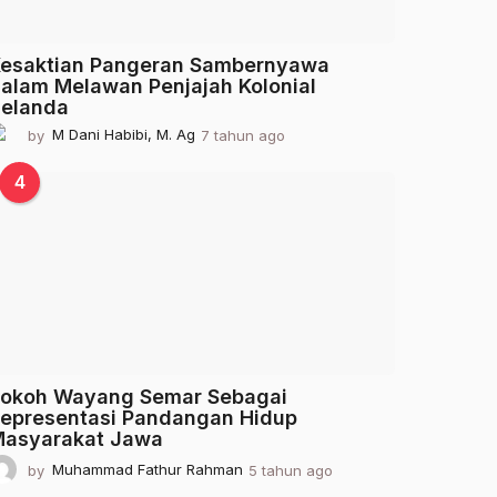
esaktian Pangeran Sambernyawa
alam Melawan Penjajah Kolonial
elanda
by
M Dani Habibi, M. Ag
7 tahun ago
2
t
a
4
h
u
n
a
g
o
okoh Wayang Semar Sebagai
epresentasi Pandangan Hidup
asyarakat Jawa
by
Muhammad Fathur Rahman
5 tahun ago
2
t