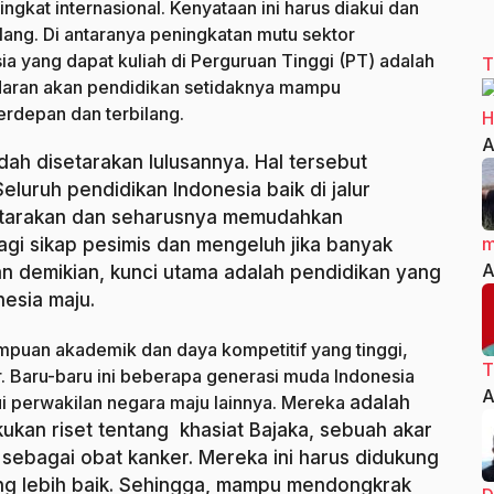
ingkat internasional. Kenyataan ini harus diakui dan
lang. Di antaranya peningkatan mutu sektor
a yang dapat kuliah di Perguruan Tinggi (PT) adalah
T
adaran akan pendidikan setidaknya mampu
rdepan dan terbilang.
H
A
dah disetarakan lulusannya. Hal tersebut
luruh pendidikan Indonesia baik di jalur
setarakan dan seharusnya memudahkan
m
lagi sikap pesimis dan mengeluh jika banyak
A
an demikian, kunci utama adalah pendidikan yang
esia maju.
puan akademik dan daya kompetitif yang tinggi,
T
kir. Baru-baru ini beberapa generasi muda Indonesia
A
ui perwakilan negara maju lainnya. Mereka
adalah
kan riset tentang khasiat Bajaka, sebuah akar
sebagai obat kanker. Mereka ini harus didukung
ng lebih baik. Sehingga, mampu mendongkrak