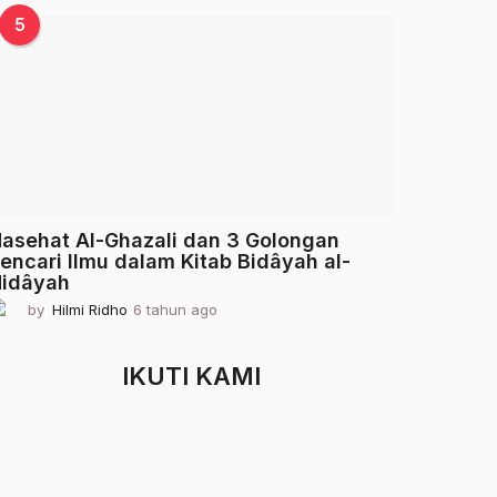
a
5
h
u
n
a
g
o
asehat Al-Ghazali dan 3 Golongan
encari Ilmu dalam Kitab Bidâyah al-
idâyah
by
Hilmi Ridho
6 tahun ago
2
t
a
h
IKUTI KAMI
u
n
a
g
o