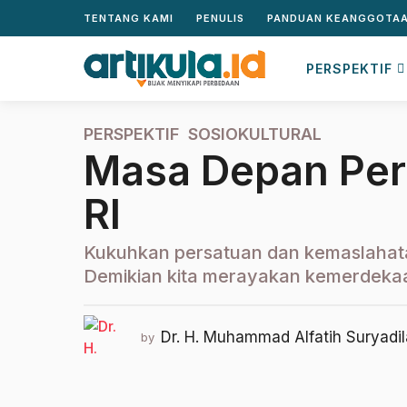
TENTANG KAMI
PENULIS
PANDUAN KEANGGOTA
PERSPEKTIF
PERSPEKTIF
,
SOSIOKULTURAL
7
Masa Depan Per
t
a
RI
h
u
n
Kukuhkan persatuan dan kemaslahata
a
Demikian kita merayakan kemerdekaa
g
o
2
Dr. H. Muhammad Alfatih Suryadil
by
t
a
h