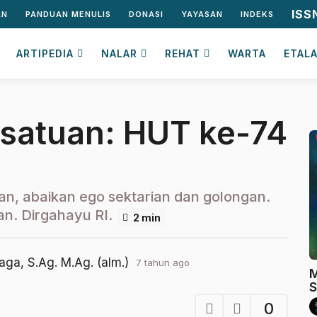
ISS
AN
PANDUAN MENULIS
DONASI
YAYASAN
INDEKS
ARTIPEDIA
NALAR
REHAT
WARTA
ETAL
satuan: HUT ke-74
n, abaikan ego sektarian dan golongan.
n. Dirgahayu RI.
2 min
aga, S.Ag. M.Ag. (alm.)
7 tahun ago
2
M
t
S
a
h
0
u