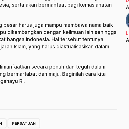
D
nesia, serta akan bermanfaat bagi kemaslahatan
A
g besar harus juga mampu membawa nama baik
pu dikembangkan dengan keilmuan lain sehingga
L
t bangsa Indonesia. Hal tersebut tentunya
A
ran Islam, yang harus diaktualisasikan dalam
dimanfaatkan secara penuh dan teguh dalam
g bermartabat dan maju. Beginilah cara kita
rgahayu RI.
,
N
PERSATUAN