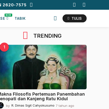
N 2620-7575
NEW
ASE
TABIK
TULIS
TRENDING
1
akna Filosofis Pertemuan Panembahan
enopati dan Kanjeng Ratu Kidul
by
R. Dimas Sigit Cahyokusumo
7 tahun ago
2