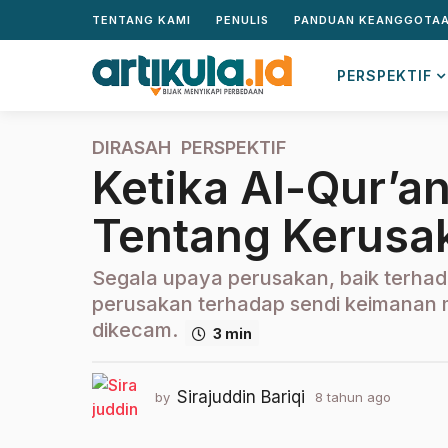
TENTANG KAMI
PENULIS
PANDUAN KEANGGOTA
PERSPEKTIF
DIRASAH
,
PERSPEKTIF
8
Ketika Al-Qur’a
t
a
Tentang Kerusa
h
u
n
Segala upaya perusakan, baik terhadap
a
perusakan terhadap sendi keimanan 
g
dikecam.
3 min
o
2
t
Sirajuddin Bariqi
by
8 tahun ago
2
a
t
h
a