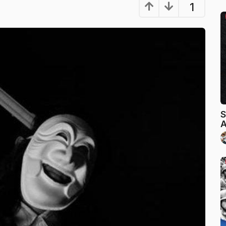
1
S
A