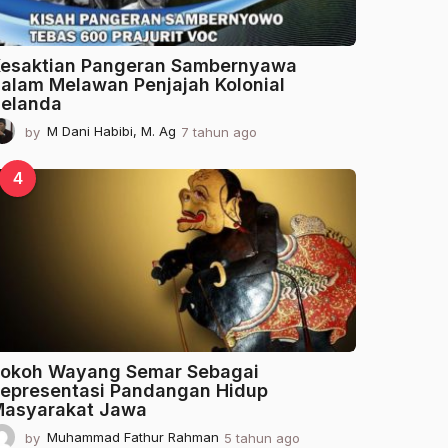
esaktian Pangeran Sambernyawa
alam Melawan Penjajah Kolonial
elanda
by
M Dani Habibi, M. Ag
7 tahun ago
2
t
a
4
h
u
n
a
g
o
okoh Wayang Semar Sebagai
epresentasi Pandangan Hidup
asyarakat Jawa
by
Muhammad Fathur Rahman
5 tahun ago
2