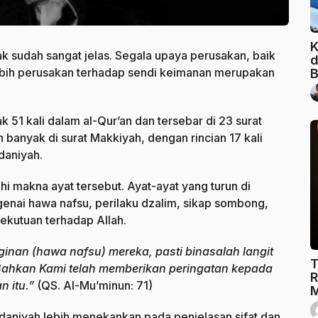
K
k sudah sangat jelas. Segala upaya perusakan, baik
d
-lebih perusakan terhadap sendi keimanan merupakan
B
 51 kali dalam al-Qur’an dan tersebar di 23 surat
banyak di surat Makkiyah, dengan rincian 17 kali
adaniyah.
 makna ayat tersebut. Ayat-ayat yang turun di
enai hawa nafsu, perilaku dzalim, sikap sombong,
ekutuan terhadap Allah.
inan (hawa nafsu) mereka, pasti binasalah langit
T
Bahkan Kami telah memberikan peringatan kepada
R
n itu.”
(QS. Al-Mu’minun: 71)
M
daniyah lebih menekankan pada penjelasan sifat dan