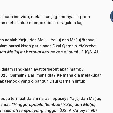
as pada individu, melainkan juga menyasar pada
n oleh suatu kelompok tidak diragukan lagi
 adalah Ya’juj dan Ma’juj. Ya’juj dan Ma’juj ‘hanya’
alam narasi kisah perjalanan Dzul Qarnain.
“Mereka
dan Ma’juj itu berbuat kerusakan di bumi…”
(QS. Al-
 dalam rangkaian ayat tersebut akan mampu
Dzul Qarnain? Dari mana dia? Ke mana dia melakukan
etak tembok yang dibangun Dzul Qarnain untuk
dua termuat dalam narasi lepasnya Ya’juj dan Ma’juj,
iamat.
“Hingga apabila (tembok) Ya’juj dan Ma’juj
 seluruh tempat yang tinggi.”
(QS. Al-Anbiya’: 96)