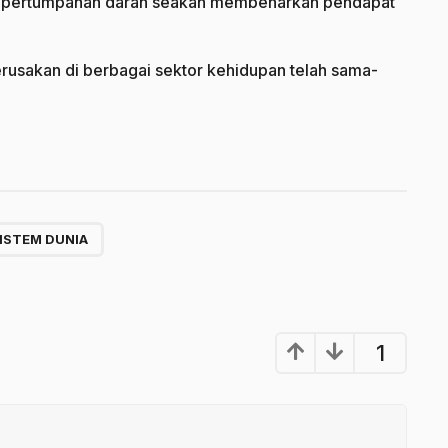
ta pertumpahan darah seakan membenarkan pendapat
erusakan di berbagai sektor kehidupan telah sama-
ISTEM DUNIA
1