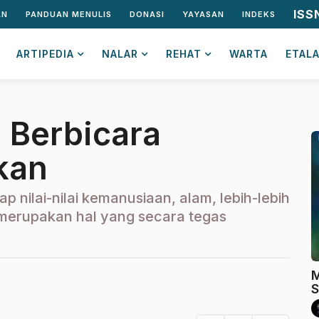
ISS
AN
PANDUAN MENULIS
DONASI
YAYASAN
INDEKS
ARTIPEDIA
NALAR
REHAT
WARTA
ETAL
n Berbicara
kan
 nilai-nilai kemanusiaan, alam, lebih-lebih
merupakan hal yang secara tegas
M
S