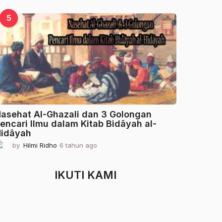
t
a
5
h
u
n
a
g
o
asehat Al-Ghazali dan 3 Golongan
encari Ilmu dalam Kitab Bidâyah al-
idâyah
by
Hilmi Ridho
6 tahun ago
2
t
a
h
IKUTI KAMI
u
n
a
g
o