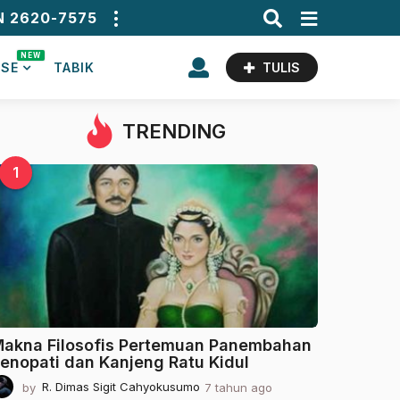
N 2620-7575
NEW
ASE
TABIK
TULIS
TRENDING
1
akna Filosofis Pertemuan Panembahan
enopati dan Kanjeng Ratu Kidul
by
R. Dimas Sigit Cahyokusumo
7 tahun ago
2