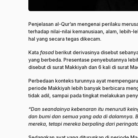
Penjelasan al-Qur’an mengenai perilaku merusa
terhadap nilai-nilai kemanusiaan, alam, lebih
hal yang secara tegas dikecam.
Kata
fasad
berikut derivasinya disebut sebanyak
yang berbeda. Presentase penyebutannya lebih 
disebut di surat Makkiyah dan 6 kali di surat M
Perbedaan konteks turunnya ayat mempengaruhi
periode Makkiyah lebih banyak berbicara meng
tidak adil, sampai pada tingkat melakukan peny
“Dan seandainya kebenaran itu menuruti keing
dan bumi dan semua yang ada di dalamnya. 
mereka, tetapi mereka berpaling dari peringata
Sedangkan ayat yang diturunkan di periode Ma