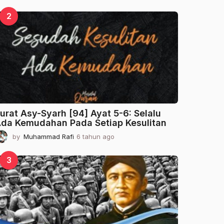
t
a
2
h
u
n
a
g
o
urat Asy-Syarh [94] Ayat 5-6: Selalu
da Kemudahan Pada Setiap Kesulitan
by
Muhammad Rafi
6 tahun ago
2
t
a
3
h
u
n
a
g
o