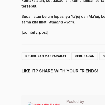
kemaksiatan, ketidakadilan, kemunafikan ser
tersebut.
Sudah atau belum lepasnya Ya’juj dan Ma’juj, k
sama kita lihat.
Wallahu A’lam
.
[zombify_post]
,
,
KEHIDUPAN MASYARAKAT
KERUSAKAN
S
LIKE IT? SHARE WITH YOUR FRIENDS!
Posted by