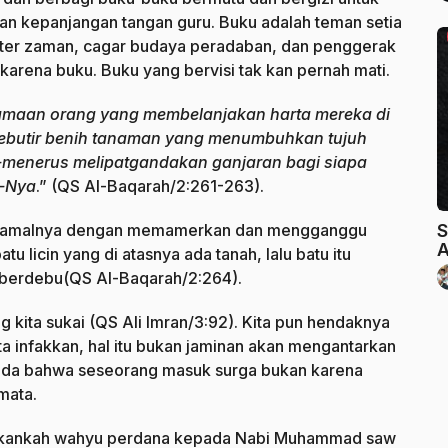
 dan kepanjangan tangan guru. Buku adalah teman setia
eter zaman, cagar budaya peradaban, dan penggerak
arena buku. Buku yang bervisi tak kan pernah mati.
maan orang yang membelanjakan harta mereka di
 sebutir benih tanaman yang menumbuhkan tujuh
erus-menerus melipatgandakan ganjaran bagi siapa
a-Nya
.” (QS Al-Baqarah/2:261-263).
S
lai amalnya dengan memamerkan dan mengganggu
A
u licin yang di atasnya ada tanah, lalu batu itu
ak berdebu(QS Al-Baqarah/2:264).
kita sukai (QS Ali Imran/3:92). Kita pun hendaknya
a infakkan, hal itu bukan jaminan akan mengantarkan
abda bahwa seseorang masuk surga bukan karena
mata.
Bukankah wahyu perdana kepada Nabi Muhammad saw