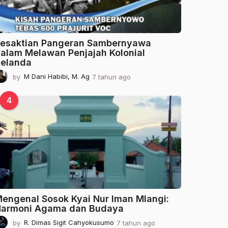
esaktian Pangeran Sambernyawa
alam Melawan Penjajah Kolonial
elanda
by
M Dani Habibi, M. Ag
7 tahun ago
2
t
a
4
h
u
n
a
g
o
engenal Sosok Kyai Nur Iman Mlangi:
armoni Agama dan Budaya
by
R. Dimas Sigit Cahyokusumo
7 tahun ago
2