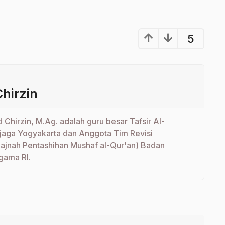
5
irzin
 Chirzin, M.Ag. adalah guru besar Tafsir Al-
ijaga Yogyakarta dan Anggota Tim Revisi
Lajnah Pentashihan Mushaf al-Qur'an) Badan
gama RI.