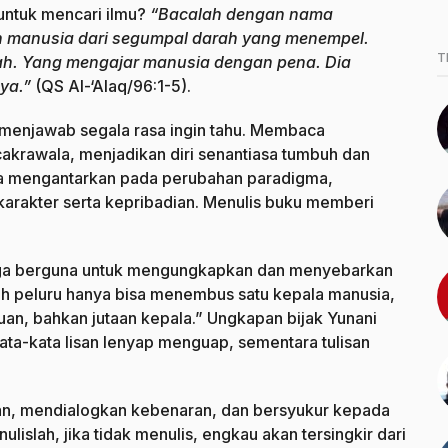
untuk mencari ilmu?
“Bacalah dengan nama
 manusia dari segumpal darah yang menempel.
T
h. Yang mengajar manusia dengan pena. Dia
ya.”
(QS Al-‘Alaq/96:1-5).
 menjawab segala rasa ingin tahu. Membaca
akrawala, menjadikan diri senantiasa tumbuh dan
a mengantarkan pada perubahan paradigma,
arakter serta kepribadian. Menulis buku memberi
juga berguna untuk mengungkapkan dan menyebarkan
h peluru hanya bisa menembus satu kepala manusia,
an, bahkan jutaan kepala.” Ungkapan bijak Yunani
kata-kata lisan lenyap menguap, sementara tulisan
an, mendialogkan kebenaran, dan bersyukur kepada
slah, jika tidak menulis, engkau akan tersingkir dari