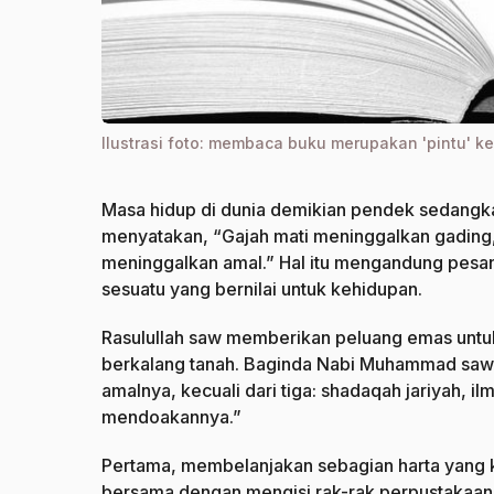
Ilustrasi foto: membaca buku merupakan 'pintu' k
Masa hidup di dunia demikian pendek sedangkan
menyatakan, “Gajah mati meninggalkan gading,
meninggalkan amal.” Hal itu mengandung pesa
sesuatu yang bernilai untuk kehidupan.
Rasulullah saw memberikan peluang emas untuk
berkalang tanah. Baginda Nabi Muhammad saw 
amalnya, kecuali dari tiga: shadaqah jariyah, 
mendoakannya.”
Pertama, membelanjakan sebagian harta yang ki
bersama dengan mengisi rak-rak perpustakaan 