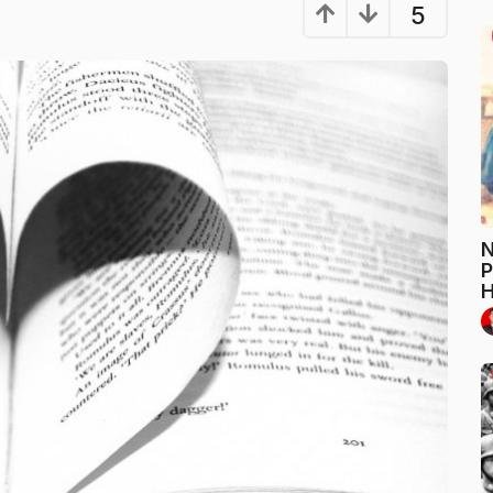
5
N
P
H