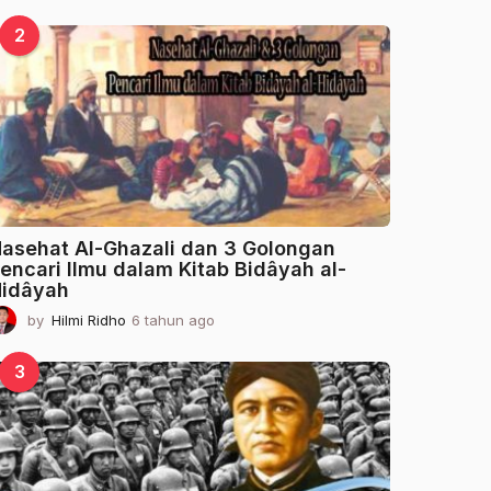
t
a
2
h
u
n
a
g
o
asehat Al-Ghazali dan 3 Golongan
encari Ilmu dalam Kitab Bidâyah al-
idâyah
by
Hilmi Ridho
6 tahun ago
2
t
a
3
h
u
n
a
g
o