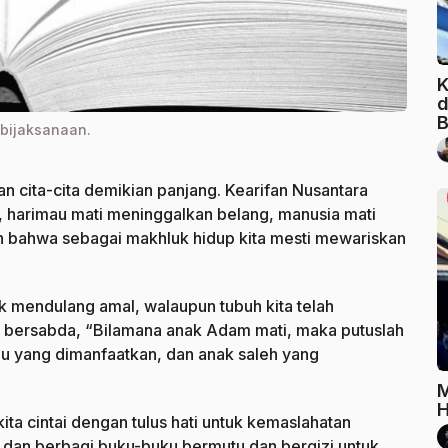
K
d
B
ebijaksanaan.
 cita-cita demikian panjang. Kearifan Nusantara
 harimau mati meninggalkan belang, manusia mati
n bahwa sebagai makhluk hidup kita mesti mewariskan
 mendulang amal, walaupun tubuh kita telah
bersabda, “Bilamana anak Adam mati, maka putuslah
ilmu yang dimanfaatkan, dan anak saleh yang
M
H
ta cintai dengan tulus hati untuk kemaslahatan
dan berbagi buku-buku bermutu dan bergizi untuk