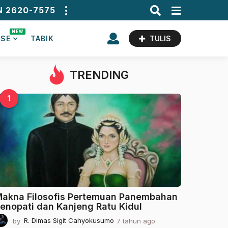
N 2620-7575
NEW
ASE
TABIK
TULIS
TRENDING
1
akna Filosofis Pertemuan Panembahan
enopati dan Kanjeng Ratu Kidul
by
R. Dimas Sigit Cahyokusumo
7 tahun ago
2