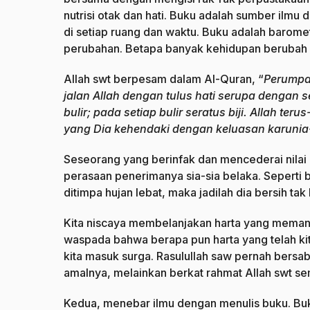
nutrisi otak dan hati. Buku adalah sumber ilmu
di setiap ruang dan waktu. Buku adalah barom
perubahan. Betapa banyak kehidupan berubah k
Allah swt berpesam dalam Al-Quran, “
Perumpa
jalan Allah dengan tulus hati serupa dengan
bulir; pada setiap bulir seratus biji. Allah t
yang Dia kehendaki dengan keluasan karuni
Seseorang yang berinfak dan mencederai ni
perasaan penerimanya sia-sia belaka. Seperti bat
ditimpa hujan lebat, maka jadilah dia bersih t
Kita niscaya membelanjakan harta yang memang 
waspada bahwa berapa pun harta yang telah kit
kita masuk surga. Rasulullah saw pernah bers
amalnya, melainkan berkat rahmat Allah swt se
Kedua, menebar ilmu dengan menulis buku. 