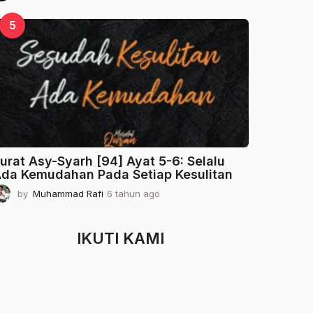
t
a
5
h
u
n
a
g
o
urat Asy-Syarh [94] Ayat 5-6: Selalu
da Kemudahan Pada Setiap Kesulitan
by
Muhammad Rafi
6 tahun ago
2
t
a
h
IKUTI KAMI
u
n
a
g
o