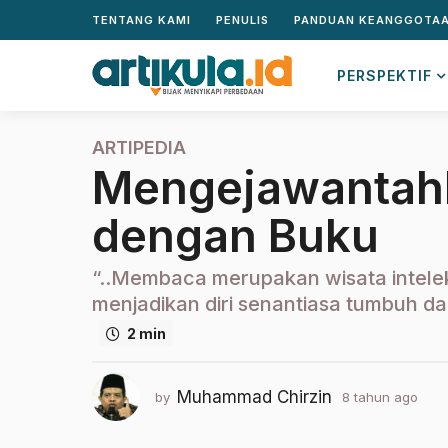
TENTANG KAMI
PENULIS
PANDUAN KEANGGOTA
PERSPEKTIF
ARTIPEDIA
8
Mengejawantahk
t
a
dengan Buku
h
u
n
“..Membaca merupakan wisata intele
a
menjadikan diri senantiasa tumbuh da
g
2 min
o
2
t
Muhammad Chirzin
by
8 tahun ago
2
a
t
h
a