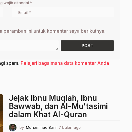
g wajib ditandai
*
a peramban ini untuk komentar saya berikutnya.
ngi spam.
Pelajari bagaimana data komentar Anda
Jejak Ibnu Muqlah, Ibnu
Bawwab, dan Al-Mu’tasimi
dalam Khat Al-Quran
by
Muhammad Barir
7 bulan ago
7