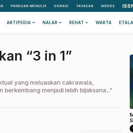
ISS
AN
PANDUAN MENULIS
DONASI
YAYASAN
INDEKS
ARTIPEDIA
NALAR
REHAT
WARTA
ETAL
an “3 in 1”
ktual yang meluaskan cakrawala,
n berkembang menjadi lebih bijaksana..”
M
S