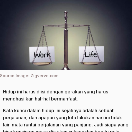
a
g
o
g
o
Source Image: Zigverve.com
Hidup ini harus diisi dengan gerakan yang harus
menghasilkan hal-hal bermanfaat.
Kata kunci dalam hidup ini sejatinya adalah sebuah
perjalanan, dan apapun yang kita lakukan hari ini tidak
lain mata rantai perjalanan yang panjang. Jadi siapa yang
bisa konsisten maka dia akan sukses dan begitu pula