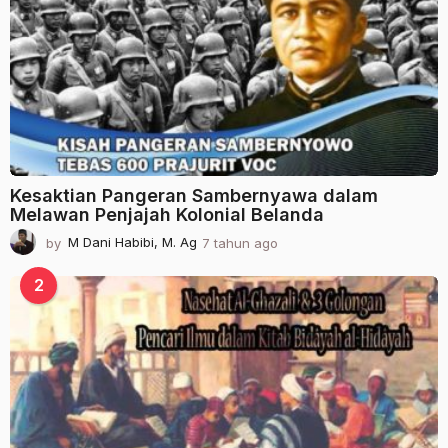
g
o
Kesaktian Pangeran Sambernyawa dalam
Melawan Penjajah Kolonial Belanda
by
M Dani Habibi, M. Ag
7 tahun ago
2
t
a
2
h
u
n
a
g
o