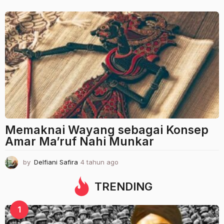
a
h
u
n
a
g
o
Memaknai Wayang sebagai Konsep
Amar Ma’ruf Nahi Munkar
by
Delfiani Safira
4 tahun ago
4
t
a
TRENDING
h
u
1
n
a