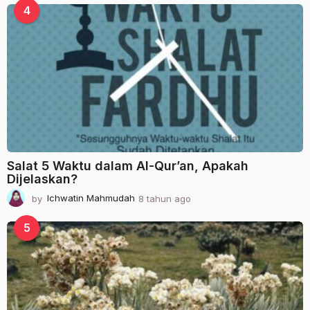
a
4
h
u
n
a
g
o
Salat 5 Waktu dalam Al-Qur’an, Apakah
Dijelaskan?
by
Ichwatin Mahmudah
8 tahun ago
2
t
a
5
h
u
n
a
g
o