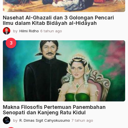
Nasehat Al-Ghazali dan 3 Golongan Pencari
Ilmu dalam Kitab Bidâyah al-Hidâyah
by
Hilmi Ridho
6 tahun ago
2
t
a
3
h
u
n
a
g
o
Makna Filosofis Pertemuan Panembahan
Senopati dan Kanjeng Ratu Kidul
by
R. Dimas Sigit Cahyokusumo
7 tahun ago
2
t