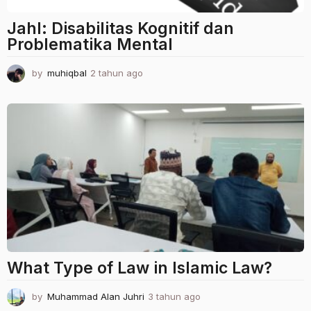
Jahl: Disabilitas Kognitif dan
Problematika Mental
by
muhiqbal
2 tahun ago
2
t
a
h
u
n
a
g
o
What Type of Law in Islamic Law?
by
Muhammad Alan Juhri
3 tahun ago
3
t