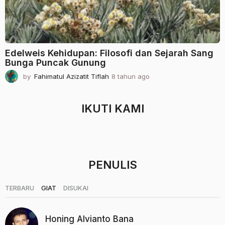
Edelweis Kehidupan: Filosofi dan Sejarah Sang
Bunga Puncak Gunung
by
Fahimatul Azizatit Tiflah
8 tahun ago
2
t
a
h
IKUTI KAMI
u
n
a
g
o
PENULIS
|
|
TERBARU
GIAT
DISUKAI
Honing Alvianto Bana