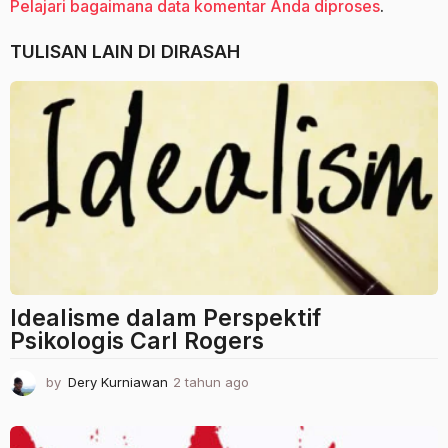
Pelajari bagaimana data komentar Anda diproses
.
TULISAN LAIN DI
DIRASAH
Idealisme dalam Perspektif
Psikologis Carl Rogers
by
Dery Kurniawan
2 tahun ago
2
t
a
h