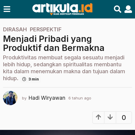
DIRASAH
,
PERSPEKTIF
6
Menjadi Pribadi yang
t
a
Produktif dan Bermakna
h
Produktivitas membuat segala sesuatu menjadi
u
lebih hidup, sedangkan spiritualitas membantu
n
kita dalam menemukan makna dan tujuan dalam
a
hidup.
3 min
g
o
2
Hadi Wiryawan
by
6 tahun ago
2
t
t
a
a
h
h
0
u
u
n
n
a