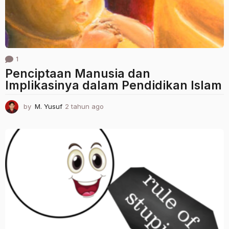
1
Penciptaan Manusia dan
Implikasinya dalam Pendidikan Islam
by
M. Yusuf
2 tahun ago
2
t
a
h
u
n
a
g
o