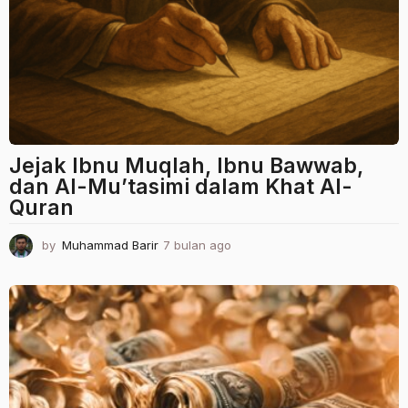
Jejak Ibnu Muqlah, Ibnu Bawwab,
dan Al-Mu’tasimi dalam Khat Al-
Quran
by
Muhammad Barir
7 bulan ago
7
b
u
l
a
n
a
g
o