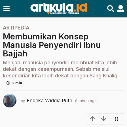
ARTIPEDIA
8
Membumikan Konsep
t
a
Manusia Penyendiri Ibnu
h
Bajjah
u
n
Menjadi manusia penyendiri membuat kita lebih
a
dekat dengan kesempurnaan. Sebab melalui
g
kesendirian kita lebih dekat dengan Sang Khaliq.
o
2 min
2
t
Endrika Widdia Putri
by
8 tahun ago
2
a
t
h
a
u
h
0
u
n