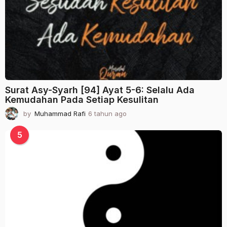
n
a
g
o
Surat Asy-Syarh [94] Ayat 5-6: Selalu Ada
Kemudahan Pada Setiap Kesulitan
by
Muhammad Rafi
6 tahun ago
2
t
a
5
h
u
n
a
g
o