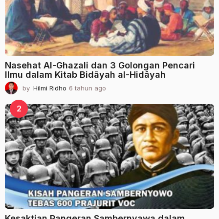
Nasehat Al-Ghazali dan 3 Golongan Pencari
Ilmu dalam Kitab Bidâyah al-Hidâyah
by
Hilmi Ridho
6 tahun ago
2
t
a
2
h
u
n
a
g
o
Kesaktian Pangeran Sambernyawa dalam