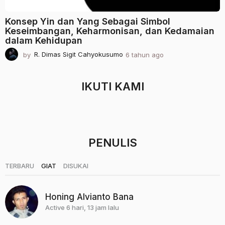
Konsep Yin dan Yang Sebagai Simbol
Keseimbangan, Keharmonisan, dan Kedamaian
dalam Kehidupan
by
R. Dimas Sigit Cahyokusumo
6 tahun ago
2
t
a
h
IKUTI KAMI
u
n
a
g
o
PENULIS
|
|
TERBARU
GIAT
DISUKAI
Honing Alvianto Bana
Active 6 hari, 13 jam lalu