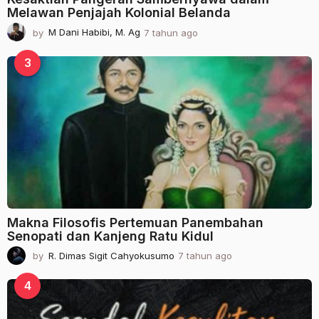
Melawan Penjajah Kolonial Belanda
by
M Dani Habibi, M. Ag
7 tahun ago
2
t
a
3
h
u
n
a
g
o
Makna Filosofis Pertemuan Panembahan
Senopati dan Kanjeng Ratu Kidul
by
R. Dimas Sigit Cahyokusumo
7 tahun ago
2
t
a
4
h
u