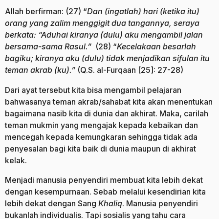
Allah berfirman: (27) “
Dan (ingatlah) hari (ketika itu)
orang yang zalim menggigit dua tangannya, seraya
berkata: “Aduhai kiranya (dulu) aku mengambil jalan
bersama-sama Rasul.”
(28) “
Kecelakaan besarlah
bagiku; kiranya aku (dulu) tidak menjadikan sifulan itu
teman akrab (ku).”
(Q.S. al-Furqaan [25]: 27-28)
Dari ayat tersebut kita bisa mengambil pelajaran
bahwasanya teman akrab/sahabat kita akan menentukan
bagaimana nasib kita di dunia dan akhirat. Maka, carilah
teman mukmin yang mengajak kepada kebaikan dan
mencegah kepada kemungkaran sehingga tidak ada
penyesalan bagi kita baik di dunia maupun di akhirat
kelak.
Menjadi manusia penyendiri membuat kita lebih dekat
dengan kesempurnaan. Sebab melalui kesendirian kita
lebih dekat dengan Sang
Khaliq
. Manusia penyendiri
bukanlah individualis. Tapi sosialis yang tahu cara