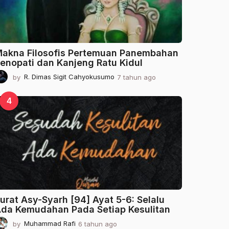
o
akna Filosofis Pertemuan Panembahan
enopati dan Kanjeng Ratu Kidul
by
R. Dimas Sigit Cahyokusumo
7 tahun ago
2
t
a
4
h
u
n
a
g
o
urat Asy-Syarh [94] Ayat 5-6: Selalu
da Kemudahan Pada Setiap Kesulitan
by
Muhammad Rafi
6 tahun ago
2