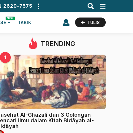
N 2620-7575
NEW
ASE
TABIK
TULIS
TRENDING
1
asehat Al-Ghazali dan 3 Golongan
encari Ilmu dalam Kitab Bidâyah al-
idâyah