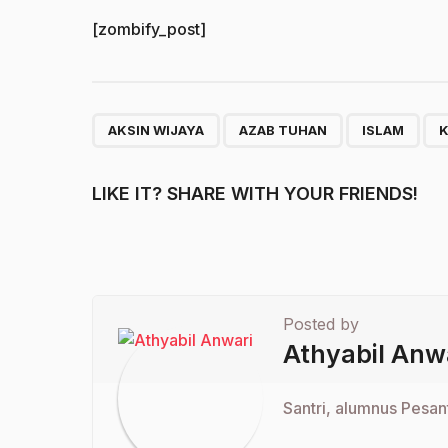
[zombify_post]
,
,
,
AKSIN WIJAYA
AZAB TUHAN
ISLAM
LIKE IT? SHARE WITH YOUR FRIENDS!
Posted by
Athyabil Anw
Santri, alumnus Pesan