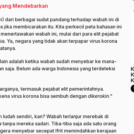
ut yang Mendebarkan
 dari berbagai sudut pandang terhadap wabah ini di
s jika membicarakan itu. Kita perkecil peta bahasan ini
menertawakan wabah ini, mulai dari para elit pejabat
sia. Ya, negara yang tidak akan terpapar virus korona
atanya.
k lain adalah ketika wabah sudah menyebar ke mana-
 saja. Belum ada warga Indonesia yang terdeteksi
K
K
K
rganya, termasuk pejabat elit pemerintahnya.
 kena virus korona bisa sembuh dengan
dikerokin
.”
 ludah sendiri, kan? Wabah terlanjur merebak di
tanpa mereka sadari. Tiba-tiba saja ada satu orang
u segera menyebar secepat Ifrit memindahkan kerajaan