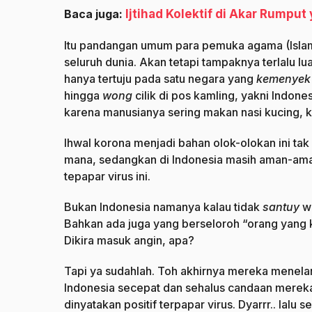
Baca juga:
Ijtihad Kolektif di Akar Rump
Itu pandangan umum para pemuka agama (Islam)
seluruh dunia. Akan tetapi tampaknya terlalu lua
hanya tertuju pada satu negara yang
kemenyek
hingga
wong
cilik di pos kamling, yakni Indone
karena manusianya sering makan nasi kucing, k
Ihwal korona menjadi bahan olok-olokan ini ta
mana, sedangkan di Indonesia masih aman-aman
tepapar virus ini.
Bukan Indonesia namanya kalau tidak
santuy
wa
Bahkan ada juga yang berseloroh “orang yang
Dikira masuk angin, apa?
Tapi ya sudahlah. Toh akhirnya mereka menelan
Indonesia secepat dan sehalus candaan mereka 
dinyatakan positif terpapar virus. Dyarrr.. lal