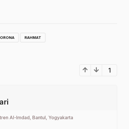
,
KORONA
RAHMAT
1
ari
tren Al-Imdad, Bantul, Yogyakarta