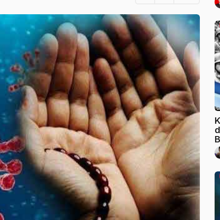
K
d
B