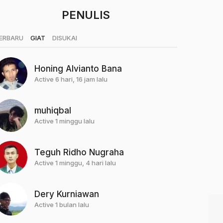
PENULIS
|
|
ERBARU
GIAT
DISUKAI
Honing Alvianto Bana
Active 6 hari, 16 jam lalu
muhiqbal
Active 1 minggu lalu
Teguh Ridho Nugraha
Active 1 minggu, 4 hari lalu
Dery Kurniawan
Active 1 bulan lalu