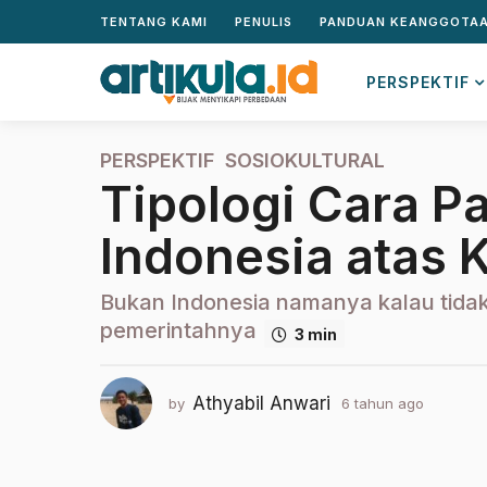
TENTANG KAMI
PENULIS
PANDUAN KEANGGOTA
PERSPEKTIF
PERSPEKTIF
,
SOSIOKULTURAL
6
Tipologi Cara 
t
a
Indonesia atas 
h
u
n
Bukan Indonesia namanya kalau tidak
a
pemerintahnya
3 min
g
o
2
Athyabil Anwari
by
6 tahun ago
2
t
t
a
a
h
h
u