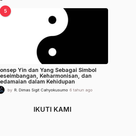
t
a
5
h
u
n
a
g
o
onsep Yin dan Yang Sebagai Simbol
eseimbangan, Keharmonisan, dan
edamaian dalam Kehidupan
by
R. Dimas Sigit Cahyokusumo
6 tahun ago
2
t
a
h
IKUTI KAMI
u
n
a
g
o