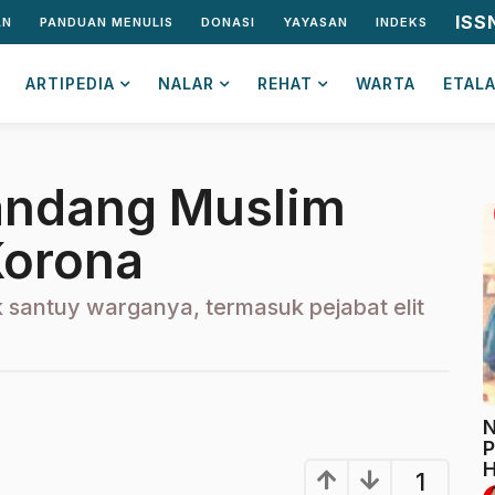
ISS
AN
PANDUAN MENULIS
DONASI
YAYASAN
INDEKS
ARTIPEDIA
NALAR
REHAT
WARTA
ETAL
Pandang Muslim
Korona
 santuy warganya, termasuk pejabat elit
N
P
H
1