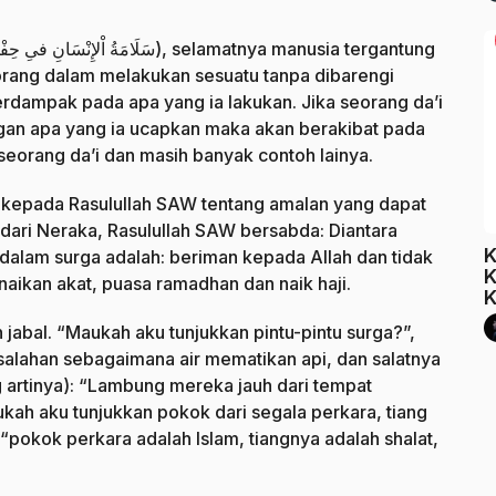
سَلَامَةُ اْلإِنْسَانِ فىِ حِف
), selamatnya manusia tergantung
rang dalam melakukan sesuatu tanpa dibarengi
dampak pada apa yang ia lakukan. Jika seorang da’i
ngan apa yang ia ucapkan maka akan berakibat pada
seorang da’i dan masih banyak contoh lainya.
a kepada Rasulullah SAW tentang amalan yang dapat
ri Neraka, Rasulullah SAW bersabda: Diantara
K
alam surga adalah: beriman kepada Allah dan tidak
K
ikan akat, puasa ramadhan dan naik haji.
K
jabal. “Maukah aku tunjukkan pintu-pintu surga?”,
alahan sebagaimana air mematikan api, dan salatnya
 artinya): “Lambung mereka jauh dari tempat
kah aku tunjukkan pokok dari segala perkara, tiang
“pokok perkara adalah Islam, tiangnya adalah shalat,