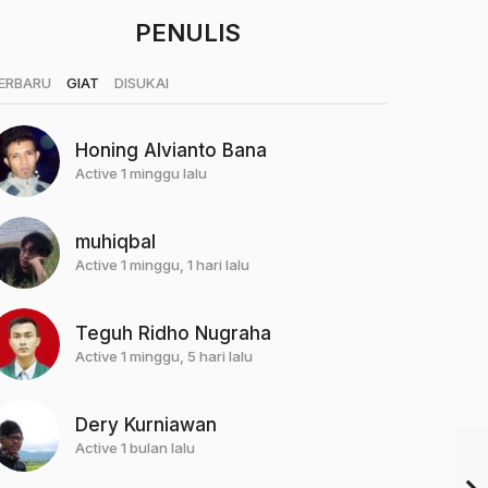
PENULIS
|
|
ERBARU
GIAT
DISUKAI
Honing Alvianto Bana
Active 1 minggu lalu
muhiqbal
Active 1 minggu, 1 hari lalu
Teguh Ridho Nugraha
Active 1 minggu, 5 hari lalu
Dery Kurniawan
Active 1 bulan lalu