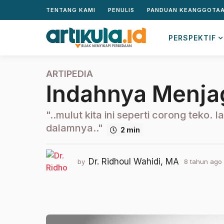
TENTANG KAMI
PENULIS
PANDUAN KEANGGOTA
PERSPEKTIF
ARTIPEDIA
8
Indahnya Menja
t
a
h
"..mulut kita ini seperti corong teko.
u
dalamnya.."
2 min
n
a
g
Dr. Ridhoul Wahidi, MA
by
8 tahun ago
o
t
2
t
a
h