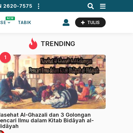
N 2620-7575
NEW
ASE
TABIK
TULIS
TRENDING
1
asehat Al-Ghazali dan 3 Golongan
encari Ilmu dalam Kitab Bidâyah al-
idâyah