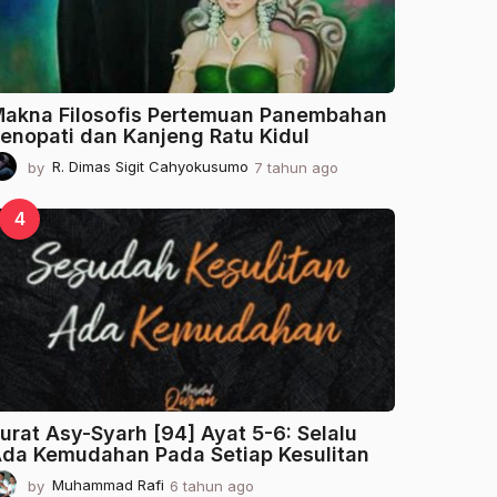
o
akna Filosofis Pertemuan Panembahan
enopati dan Kanjeng Ratu Kidul
by
R. Dimas Sigit Cahyokusumo
7 tahun ago
2
t
a
4
h
u
n
a
g
o
urat Asy-Syarh [94] Ayat 5-6: Selalu
da Kemudahan Pada Setiap Kesulitan
by
Muhammad Rafi
6 tahun ago
2