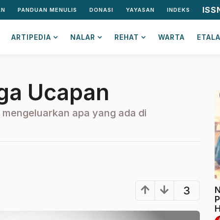
ISS
AN
PANDUAN MENULIS
DONASI
YAYASAN
INDEKS
ARTIPEDIA
NALAR
REHAT
WARTA
ETAL
ga Ucapan
 Ia mengeluarkan apa yang ada di
2
a
h
3
N
u
P
n
H
a