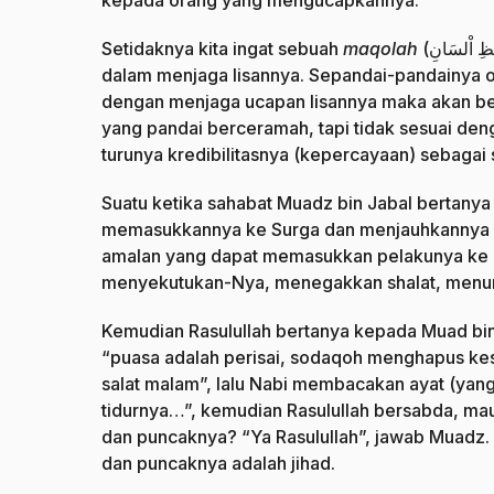
kepada orang yang mengucapkannya.
Setidaknya kita ingat sebuah
maqolah
(
ْظِ اْلسَانِ
dalam menjaga lisannya. Sepandai-pandainya o
dengan menjaga ucapan lisannya maka akan ber
yang pandai berceramah, tapi tidak sesuai de
turunya kredibilitasnya (kepercayaan) sebagai 
Suatu ketika sahabat Muadz bin Jabal bertany
memasukkannya ke Surga dan menjauhkannya da
amalan yang dapat memasukkan pelakunya ke d
menyekutukan-Nya, menegakkan shalat, menuna
Kemudian Rasulullah bertanya kepada Muad bin 
“puasa adalah perisai, sodaqoh menghapus kes
salat malam”, lalu Nabi membacakan ayat (yang
tidurnya…”, kemudian Rasulullah bersabda, mau
dan puncaknya? “Ya Rasulullah”, jawab Muadz. 
dan puncaknya adalah jihad.