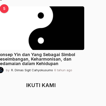
t
a
5
h
u
n
a
g
o
onsep Yin dan Yang Sebagai Simbol
eseimbangan, Keharmonisan, dan
edamaian dalam Kehidupan
by
R. Dimas Sigit Cahyokusumo
6 tahun ago
2
t
a
h
IKUTI KAMI
u
n
a
g
o