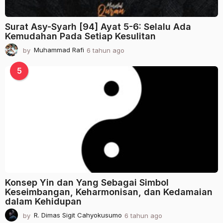
Surat Asy-Syarh [94] Ayat 5-6: Selalu Ada
Kemudahan Pada Setiap Kesulitan
by
Muhammad Rafi
6 tahun ago
2
t
a
5
h
u
n
a
g
o
Konsep Yin dan Yang Sebagai Simbol
Keseimbangan, Keharmonisan, dan Kedamaian
dalam Kehidupan
by
R. Dimas Sigit Cahyokusumo
6 tahun ago
2