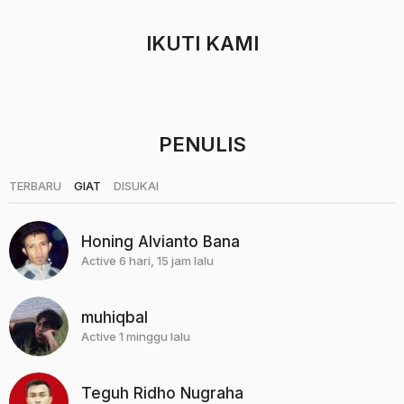
t
a
h
IKUTI KAMI
u
n
a
g
o
PENULIS
|
|
TERBARU
GIAT
DISUKAI
Honing Alvianto Bana
Active 6 hari, 15 jam lalu
muhiqbal
Active 1 minggu lalu
Teguh Ridho Nugraha