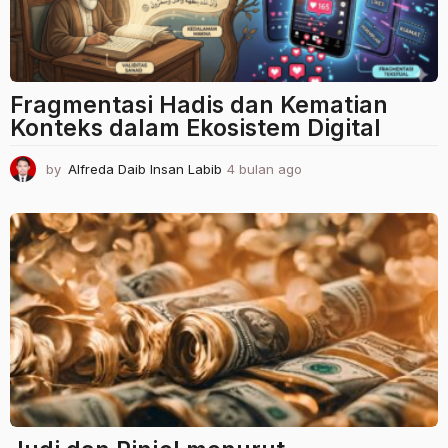
Fragmentasi Hadis dan Kematian
Konteks dalam Ekosistem Digital
by
Alfreda Daib Insan Labib
4 bulan ago
4
b
u
l
a
n
a
g
o