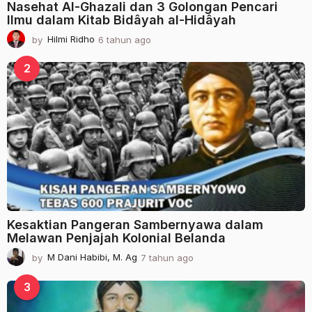
Nasehat Al-Ghazali dan 3 Golongan Pencari
Ilmu dalam Kitab Bidâyah al-Hidâyah
by
Hilmi Ridho
6 tahun ago
2
t
a
2
h
u
n
a
g
o
Kesaktian Pangeran Sambernyawa dalam
Melawan Penjajah Kolonial Belanda
by
M Dani Habibi, M. Ag
7 tahun ago
2
t
a
3
h
u