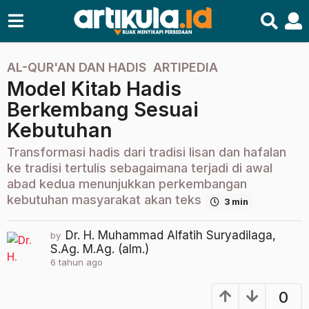
AL-QUR'AN DAN HADIS
,
ARTIPEDIA
6
Model Kitab Hadis
t
a
Berkembang Sesuai
h
Kebutuhan
u
n
Transformasi hadis dari tradisi lisan dan hafalan
a
ke tradisi tertulis sebagaimana terjadi di awal
g
abad kedua menunjukkan perkembangan
kebutuhan masyarakat akan teks
o
3 min
2
t
Dr. H. Muhammad Alfatih Suryadilaga,
by
S.Ag. M.Ag. (alm.)
a
6 tahun ago
2
h
t
u
a
0
n
h