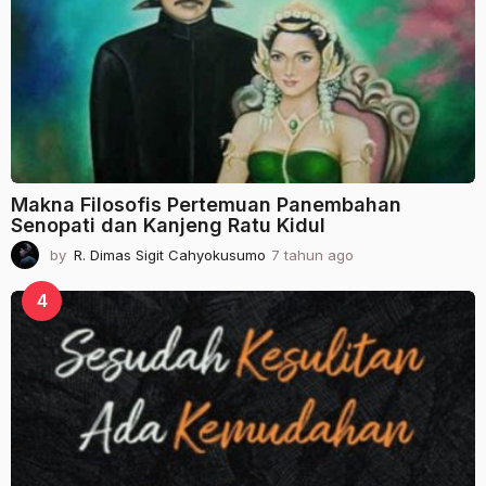
n
a
g
o
Makna Filosofis Pertemuan Panembahan
Senopati dan Kanjeng Ratu Kidul
by
R. Dimas Sigit Cahyokusumo
7 tahun ago
2
t
a
4
h
u
n
a
g
o