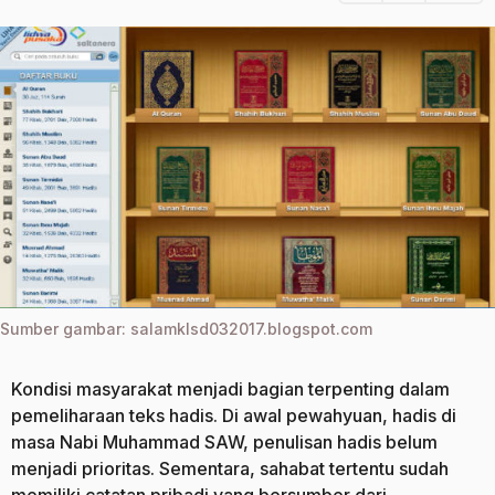
u
a
n
g
a
o
g
o
Sumber gambar: salamklsd032017.blogspot.com
Kondisi masyarakat menjadi bagian terpenting dalam
pemeliharaan teks hadis. Di awal pewahyuan, hadis di
masa Nabi Muhammad SAW, penulisan hadis belum
menjadi prioritas. Sementara, sahabat tertentu sudah