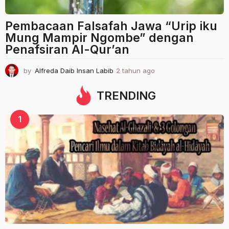
Pembacaan Falsafah Jawa “Urip iku
Mung Mampir Ngombe” dengan
Penafsiran Al-Qur’an
by
Alfreda Daib Insan Labib
2 tahun ago
2
t
a
TRENDING
h
u
1
n
a
g
o