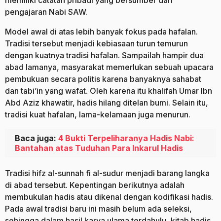
memiliki catatan pribadi yang bersumber dari
pengajaran Nabi SAW.
Model awal di atas lebih banyak fokus pada hafalan.
Tradisi tersebut menjadi kebiasaan turun temurun
dengan kuatnya tradisi hafalan. Sampailah hampir dua
abad lamanya, masyarakat memerlukan sebuah upacara
pembukuan secara politis karena banyaknya sahabat
dan tabi’in yang wafat. Oleh karena itu khalifah Umar Ibn
Abd Aziz khawatir, hadis hilang ditelan bumi. Selain itu,
tradisi kuat hafalan, lama-kelamaan juga menurun.
Baca juga:
4 Bukti Terpeliharanya Hadis Nabi:
Bantahan atas Tuduhan Para Inkarul Hadis
Tradisi hifz al-sunnah fi al-sudur menjadi barang langka
di abad tersebut. Kepentingan berikutnya adalah
membukulan hadis atau dikenal dengan kodifikasi hadis.
Pada awal tradisi baru ini masih belum ada seleksi,
sehingga dalam hasil karya ulama terdahulu, kitab hadis