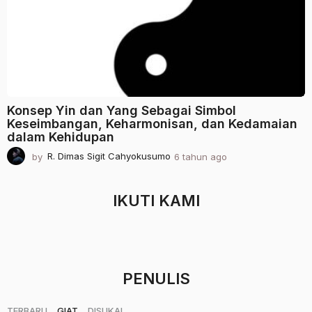
a
g
o
Konsep Yin dan Yang Sebagai Simbol
Keseimbangan, Keharmonisan, dan Kedamaian
dalam Kehidupan
by
R. Dimas Sigit Cahyokusumo
6 tahun ago
2
t
a
h
IKUTI KAMI
u
n
a
g
o
PENULIS
|
|
TERBARU
GIAT
DISUKAI