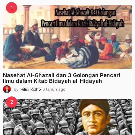
l
1
a
n
a
g
o
Nasehat Al-Ghazali dan 3 Golongan Pencari
Ilmu dalam Kitab Bidâyah al-Hidâyah
by
Hilmi Ridho
6 tahun ago
2
t
a
2
h
u
n
a
g
o