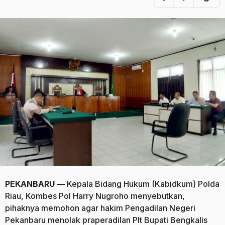
u
a
n
g
a
o
g
o
PEKANBARU
—
Kepala Bidang Hukum (Kabidkum) Polda
Riau, Kombes Pol Harry Nugroho menyebutkan,
pihaknya memohon agar hakim Pengadilan Negeri
Pekanbaru menolak praperadilan Plt Bupati Bengkalis