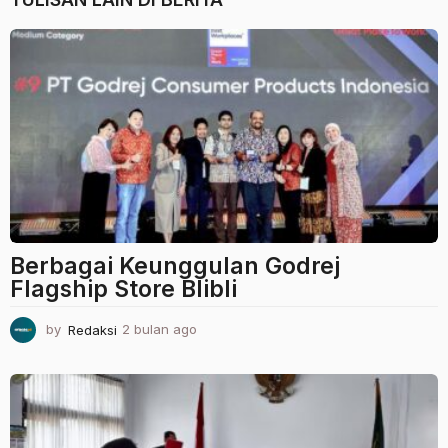
Berbagai Keunggulan Godrej
Flagship Store Blibli
by
Redaksi
2 bulan ago
2
b
u
l
a
n
a