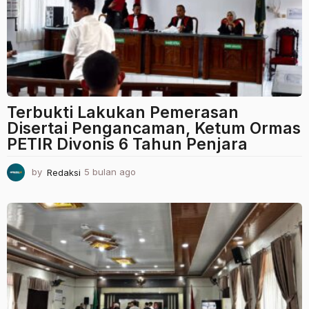
g
o
Terbukti Lakukan Pemerasan
Disertai Pengancaman, Ketum Ormas
PETIR Divonis 6 Tahun Penjara
by
Redaksi
5 bulan ago
5
b
u
l
a
n
a
g
o