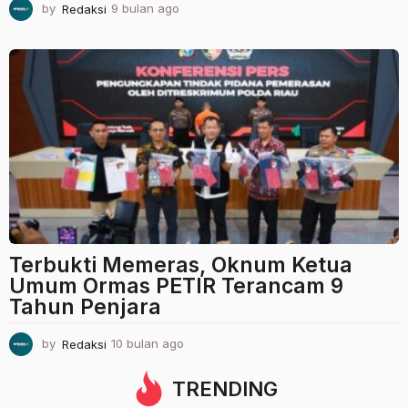
by
Redaksi
9 bulan ago
9
b
u
l
a
n
a
g
o
Terbukti Memeras, Oknum Ketua
Umum Ormas PETIR Terancam 9
Tahun Penjara
by
Redaksi
10 bulan ago
1
0
b
TRENDING
u