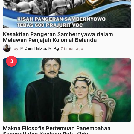
Kesaktian Pangeran Sambernyawa dalam
Melawan Penjajah Kolonial Belanda
by
M Dani Habibi, M. Ag
7 tahun ago
2
t
a
3
h
u
n
a
g
o
Makna Filosofis Pertemuan Panembahan
Senopati dan Kanjeng Ratu Kidul