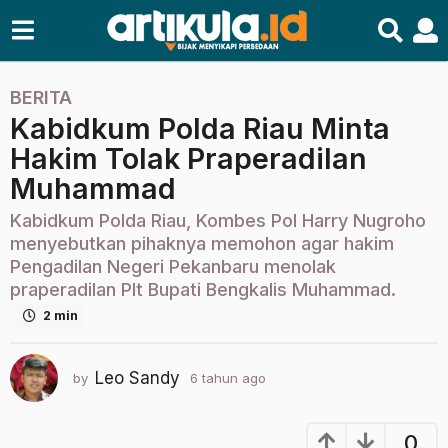
BERITA
6
Kabidkum Polda Riau Minta
t
a
Hakim Tolak Praperadilan
h
Muhammad
u
n
Kabidkum Polda Riau, Kombes Pol Harry Nugroho
a
menyebutkan pihaknya memohon agar hakim
g
Pengadilan Negeri Pekanbaru menolak
praperadilan Plt Bupati Bengkalis Muhammad.
o
2
2 min
t
a
Leo Sandy
by
6 tahun ago
2
h
t
u
a
n
h
0