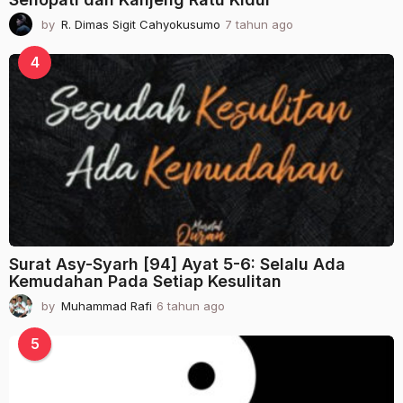
by
R. Dimas Sigit Cahyokusumo
7 tahun ago
2
t
a
4
h
u
n
a
g
o
Surat Asy-Syarh [94] Ayat 5-6: Selalu Ada
Kemudahan Pada Setiap Kesulitan
by
Muhammad Rafi
6 tahun ago
2
t
a
5
h
u
n