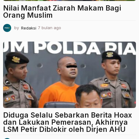
Nilai Manfaat Ziarah Makam Bagi
Orang Muslim
by
Redaksi
7 bulan ago
7
b
u
l
a
n
a
g
o
Diduga Selalu Sebarkan Berita Hoax
dan Lakukan Pemerasan, Akhirnya
LSM Petir Diblokir oleh Dirjen AHU