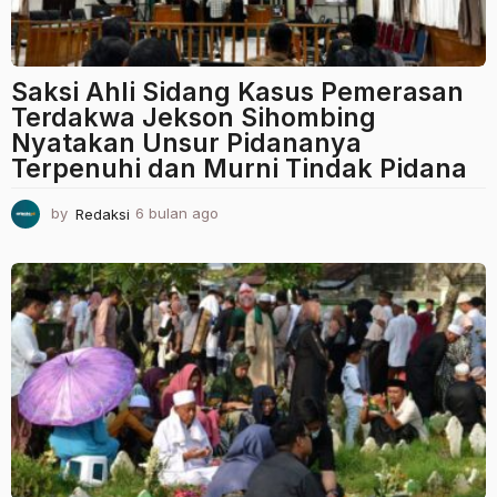
Saksi Ahli Sidang Kasus Pemerasan
Terdakwa Jekson Sihombing
Nyatakan Unsur Pidananya
Terpenuhi dan Murni Tindak Pidana
by
Redaksi
6 bulan ago
6
b
u
l
a
n
a
g
o