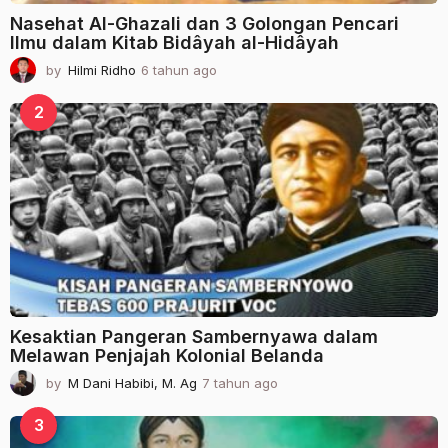
Nasehat Al-Ghazali dan 3 Golongan Pencari
Ilmu dalam Kitab Bidâyah al-Hidâyah
by
Hilmi Ridho
6 tahun ago
2
t
a
2
h
u
n
a
g
o
Kesaktian Pangeran Sambernyawa dalam
Melawan Penjajah Kolonial Belanda
by
M Dani Habibi, M. Ag
7 tahun ago
2
t
a
3
h