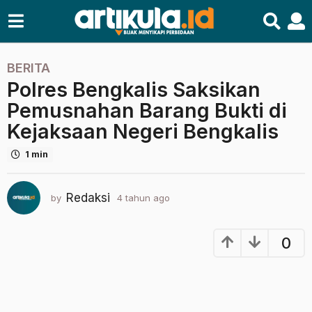
BERITA
4
Polres Bengkalis Saksikan
t
a
Pemusnahan Barang Bukti di
h
Kejaksaan Negeri Bengkalis
u
n
1 min
a
g
Redaksi
by
4 tahun ago
4
o
t
4
a
t
h
0
a
u
n
h
a
u
g
n
o