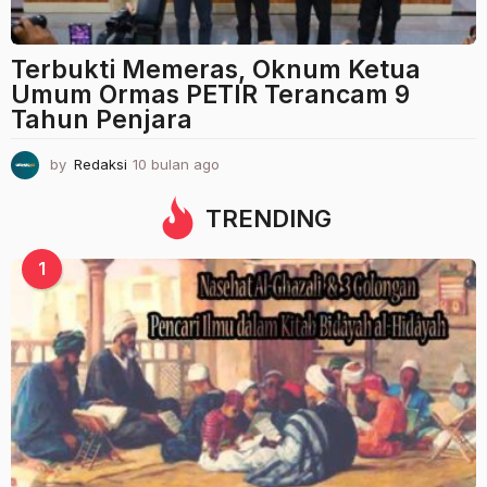
Terbukti Memeras, Oknum Ketua
Umum Ormas PETIR Terancam 9
Tahun Penjara
by
Redaksi
10 bulan ago
1
0
b
TRENDING
u
l
1
a
n
a
g
o