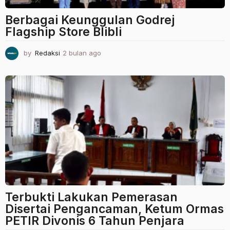
Berbagai Keunggulan Godrej
Flagship Store Blibli
by
Redaksi
2 bulan ago
2
b
u
l
a
n
a
g
o
Terbukti Lakukan Pemerasan
Disertai Pengancaman, Ketum Ormas
PETIR Divonis 6 Tahun Penjara