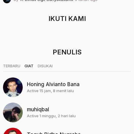
t
a
h
IKUTI KAMI
u
n
a
g
o
PENULIS
|
|
TERBARU
GIAT
DISUKAI
Honing Alvianto Bana
Active 15 jam, 8 menit lalu
muhiqbal
Active 1 minggu, 2 hari lalu