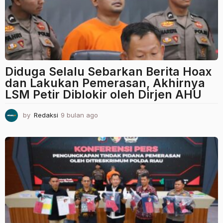
o
Diduga Selalu Sebarkan Berita Hoax
dan Lakukan Pemerasan, Akhirnya
LSM Petir Diblokir oleh Dirjen AHU
by
Redaksi
9 bulan ago
9
b
u
l
a
n
a
g
o