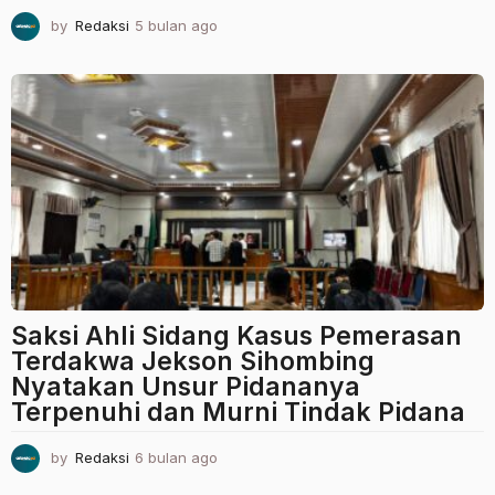
by
Redaksi
5 bulan ago
5
b
u
l
a
n
a
g
o
Saksi Ahli Sidang Kasus Pemerasan
Terdakwa Jekson Sihombing
Nyatakan Unsur Pidananya
Terpenuhi dan Murni Tindak Pidana
by
Redaksi
6 bulan ago
6
b