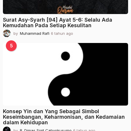
Surat Asy-Syarh [94] Ayat 5-6: Selalu Ada
Kemudahan Pada Setiap Kesulitan
by
Muhammad Rafi
6 tahun ago
2
t
a
5
h
u
n
a
g
o
Konsep Yin dan Yang Sebagai Simbol
Keseimbangan, Keharmonisan, dan Kedamaian
dalam Kehidupan
by
R. Dimas Sigit Cahyokusumo
6 tahun ago
2