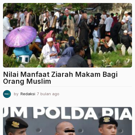
u
l
a
n
a
g
o
Nilai Manfaat Ziarah Makam Bagi
Orang Muslim
by
Redaksi
7 bulan ago
7
b
u
l
a
n
a
g