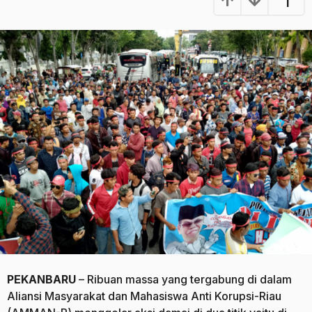
1
a
u
n
g
a
o
g
o
PEKANBARU
– Ribuan massa yang tergabung di dalam
Aliansi Masyarakat dan Mahasiswa Anti Korupsi-Riau