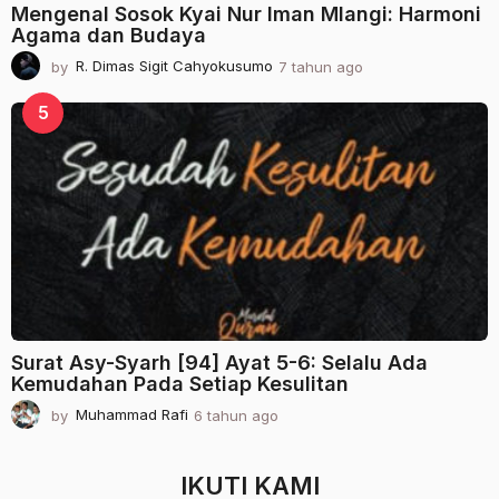
Mengenal Sosok Kyai Nur Iman Mlangi: Harmoni
Agama dan Budaya
by
R. Dimas Sigit Cahyokusumo
7 tahun ago
2
t
a
5
h
u
n
a
g
o
Surat Asy-Syarh [94] Ayat 5-6: Selalu Ada
Kemudahan Pada Setiap Kesulitan
by
Muhammad Rafi
6 tahun ago
2
t
a
h
IKUTI KAMI
u