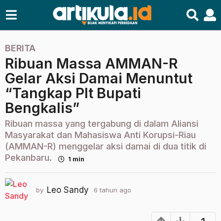
BERITA
6
Ribuan Massa AMMAN-R
t
a
Gelar Aksi Damai Menuntut
h
“Tangkap Plt Bupati
u
Bengkalis”
n
a
Ribuan massa yang tergabung di dalam Aliansi
g
Masyarakat dan Mahasiswa Anti Korupsi-Riau
o
(AMMAN-R) menggelar aksi damai di dua titik di
2
Pekanbaru.
1 min
t
a
Leo Sandy
h
by
6 tahun ago
2
t
u
a
n
h