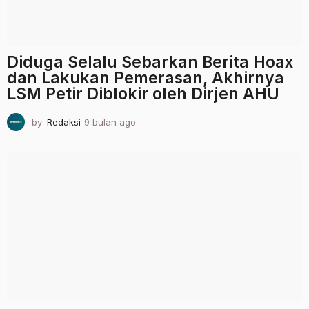
Diduga Selalu Sebarkan Berita Hoax
dan Lakukan Pemerasan, Akhirnya
LSM Petir Diblokir oleh Dirjen AHU
by
Redaksi
9 bulan ago
9
b
u
l
a
n
a
g
o