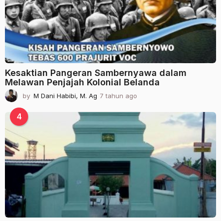
g
o
Kesaktian Pangeran Sambernyawa dalam
Melawan Penjajah Kolonial Belanda
by
M Dani Habibi, M. Ag
7 tahun ago
2
t
a
4
h
u
n
a
g
o