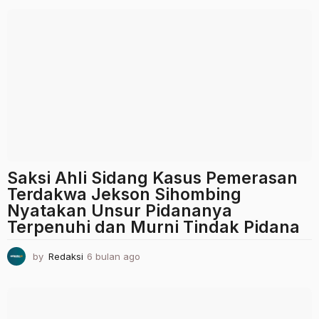
u
l
a
n
a
g
o
Saksi Ahli Sidang Kasus Pemerasan
Terdakwa Jekson Sihombing
Nyatakan Unsur Pidananya
Terpenuhi dan Murni Tindak Pidana
by
Redaksi
6 bulan ago
6
b
u
l
a