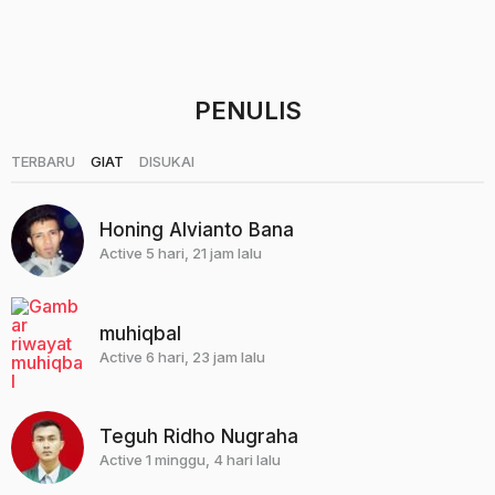
n
a
g
o
PENULIS
|
|
TERBARU
GIAT
DISUKAI
Honing Alvianto Bana
Active 5 hari, 21 jam lalu
muhiqbal
Active 6 hari, 23 jam lalu
Teguh Ridho Nugraha
Active 1 minggu, 4 hari lalu