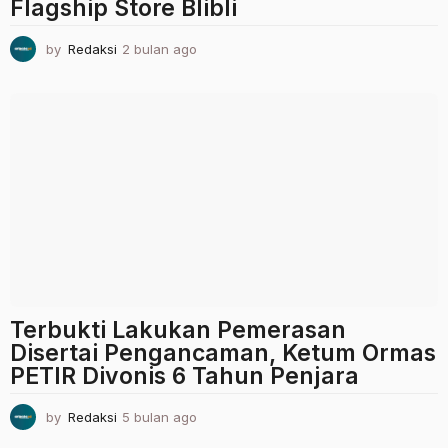
Flagship Store Blibli
by
Redaksi
2 bulan ago
2
b
u
l
a
n
a
g
o
Terbukti Lakukan Pemerasan
Disertai Pengancaman, Ketum Ormas
PETIR Divonis 6 Tahun Penjara
by
Redaksi
5 bulan ago
5
b