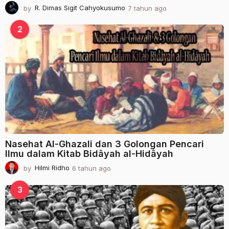
by
R. Dimas Sigit Cahyokusumo
7 tahun ago
2
t
a
2
h
u
n
a
g
o
Nasehat Al-Ghazali dan 3 Golongan Pencari
Ilmu dalam Kitab Bidâyah al-Hidâyah
by
Hilmi Ridho
6 tahun ago
2
t
a
3
h
u
n
a