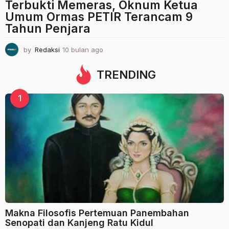
Terbukti Memeras, Oknum Ketua
Umum Ormas PETIR Terancam 9
Tahun Penjara
by
Redaksi
10 bulan ago
1
0
b
TRENDING
u
l
1
a
n
a
g
o
Makna Filosofis Pertemuan Panembahan
Senopati dan Kanjeng Ratu Kidul