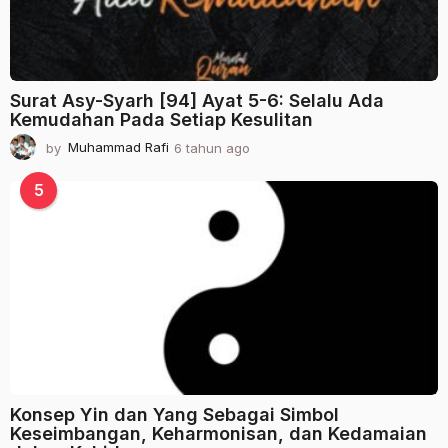
Surat Asy-Syarh [94] Ayat 5-6: Selalu Ada
Kemudahan Pada Setiap Kesulitan
by
Muhammad Rafi
6 tahun ago
2
t
a
5
h
u
n
a
g
o
Konsep Yin dan Yang Sebagai Simbol
Keseimbangan, Keharmonisan, dan Kedamaian