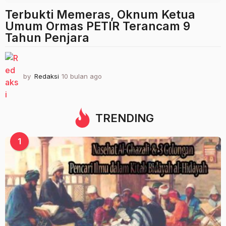
Terbukti Memeras, Oknum Ketua
Umum Ormas PETIR Terancam 9
Tahun Penjara
by
Redaksi
10 bulan ago
1
0
b
u
l
TRENDING
a
n
1
a
g
o