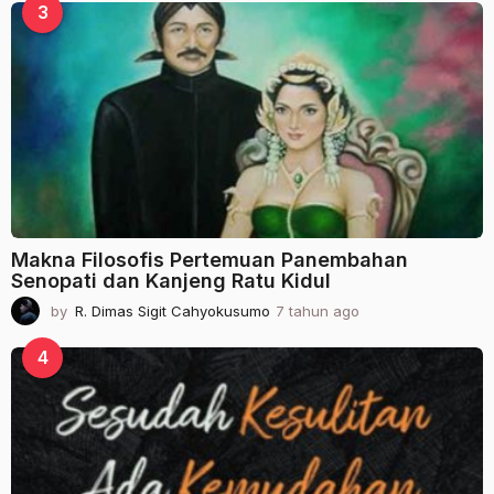
a
3
h
u
n
a
g
o
Makna Filosofis Pertemuan Panembahan
Senopati dan Kanjeng Ratu Kidul
by
R. Dimas Sigit Cahyokusumo
7 tahun ago
2
t
a
4
h
u
n
a
g
o