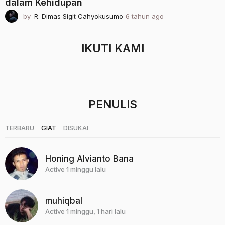
dalam Kehidupan
by
R. Dimas Sigit Cahyokusumo
6 tahun ago
2
t
a
h
IKUTI KAMI
u
n
a
g
o
PENULIS
|
|
TERBARU
GIAT
DISUKAI
Honing Alvianto Bana
Active 1 minggu lalu
muhiqbal
Active 1 minggu, 1 hari lalu