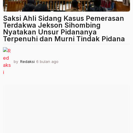
Saksi Ahli Sidang Kasus Pemerasan
Terdakwa Jekson Sihombing
Nyatakan Unsur Pidananya
Terpenuhi dan Murni Tindak Pidana
by
Redaksi
6 bulan ago
6
b
u
l
a
n
a
g
o