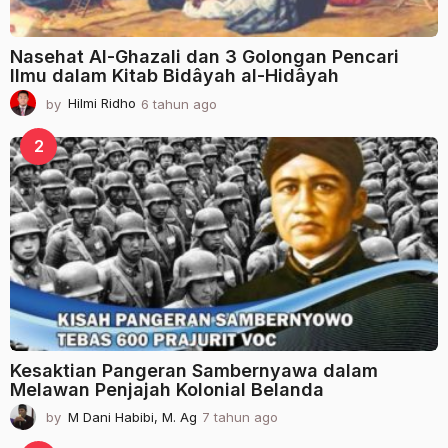
Nasehat Al-Ghazali dan 3 Golongan Pencari
Ilmu dalam Kitab Bidâyah al-Hidâyah
by
Hilmi Ridho
6 tahun ago
2
t
a
2
h
u
n
a
g
o
Kesaktian Pangeran Sambernyawa dalam
Melawan Penjajah Kolonial Belanda
by
M Dani Habibi, M. Ag
7 tahun ago
2
t