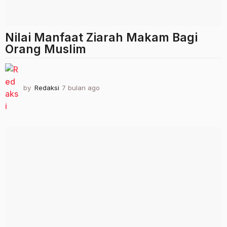
Nilai Manfaat Ziarah Makam Bagi
Orang Muslim
by
Redaksi
7 bulan ago
7
b
u
l
a
n
a
g
o