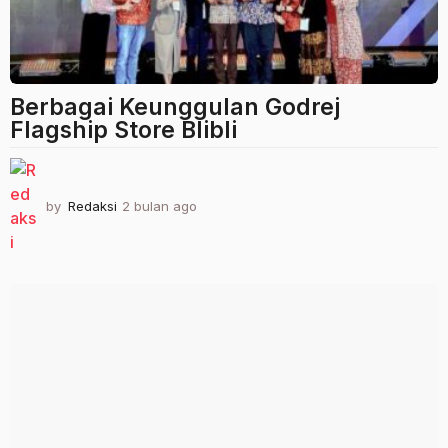
Berbagai Keunggulan Godrej
Flagship Store Blibli
by
Redaksi
2 bulan ago
2
b
u
l
a
n
a
g
o