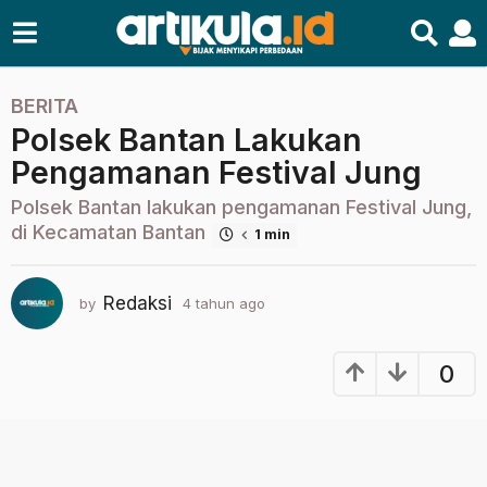
BERITA
4
Polsek Bantan Lakukan
t
a
Pengamanan Festival Jung
h
Polsek Bantan lakukan pengamanan Festival Jung,
u
di Kecamatan Bantan
n
1 min
a
g
Redaksi
by
4 tahun ago
4
o
t
4
a
h
t
0
u
a
n
h
a
u
g
o
n