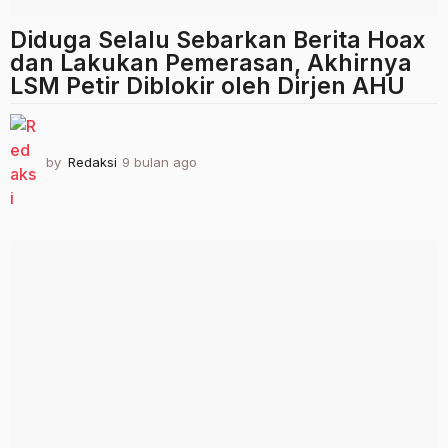
Diduga Selalu Sebarkan Berita Hoax
dan Lakukan Pemerasan, Akhirnya
LSM Petir Diblokir oleh Dirjen AHU
by
Redaksi
9 bulan ago
9
b
u
l
a
n
a
g
o