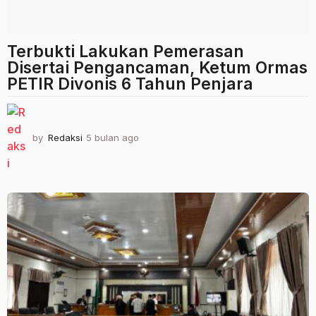
Terbukti Lakukan Pemerasan
Disertai Pengancaman, Ketum Ormas
PETIR Divonis 6 Tahun Penjara
by
Redaksi
5 bulan ago
5
b
u
l
a
n
a
g
o