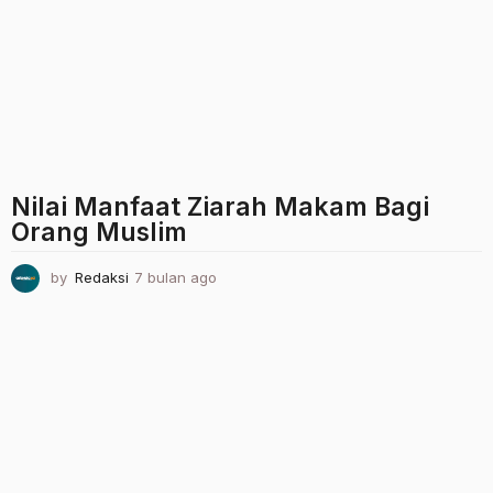
n
a
g
o
Nilai Manfaat Ziarah Makam Bagi
Orang Muslim
by
Redaksi
7 bulan ago
7
b
u
l
a
n
a
g
o