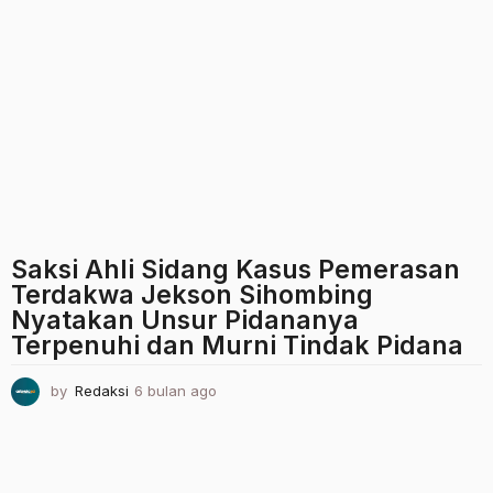
u
l
a
n
a
g
o
Saksi Ahli Sidang Kasus Pemerasan
Terdakwa Jekson Sihombing
Nyatakan Unsur Pidananya
Terpenuhi dan Murni Tindak Pidana
by
Redaksi
6 bulan ago
6
b
u
l
a