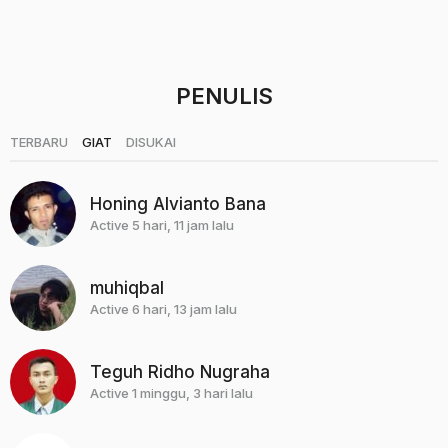
n
a
g
o
PENULIS
|
|
TERBARU
GIAT
DISUKAI
Honing Alvianto Bana
Active 5 hari, 11 jam lalu
muhiqbal
Active 6 hari, 13 jam lalu
Teguh Ridho Nugraha
Active 1 minggu, 3 hari lalu