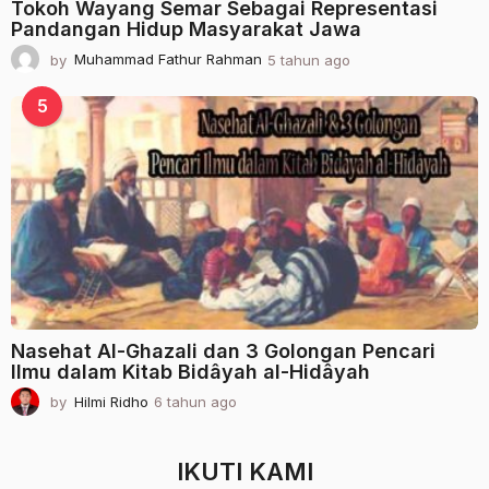
Tokoh Wayang Semar Sebagai Representasi
Pandangan Hidup Masyarakat Jawa
by
Muhammad Fathur Rahman
5 tahun ago
2
t
a
5
h
u
n
a
g
o
Nasehat Al-Ghazali dan 3 Golongan Pencari
Ilmu dalam Kitab Bidâyah al-Hidâyah
by
Hilmi Ridho
6 tahun ago
2
t
a
h
IKUTI KAMI
u