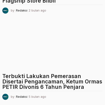
Flagship Store Blibli
by
Redaksi
2 bulan ago
2
b
u
l
a
n
a
g
o
Terbukti Lakukan Pemerasan
Disertai Pengancaman, Ketum Ormas
PETIR Divonis 6 Tahun Penjara
by
Redaksi
5 bulan ago
5
b