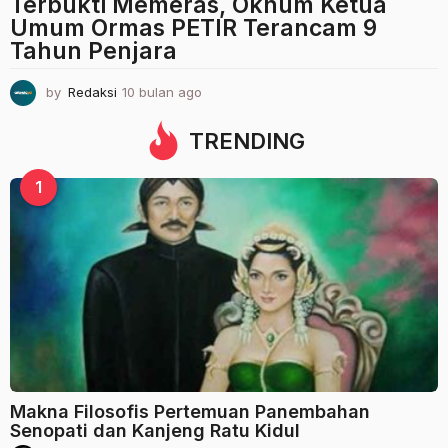
Terbukti Memeras, Oknum Ketua
Umum Ormas PETIR Terancam 9
Tahun Penjara
by
Redaksi
10 bulan ago
1
0
b
TRENDING
u
l
1
a
n
a
g
o
Makna Filosofis Pertemuan Panembahan
Senopati dan Kanjeng Ratu Kidul