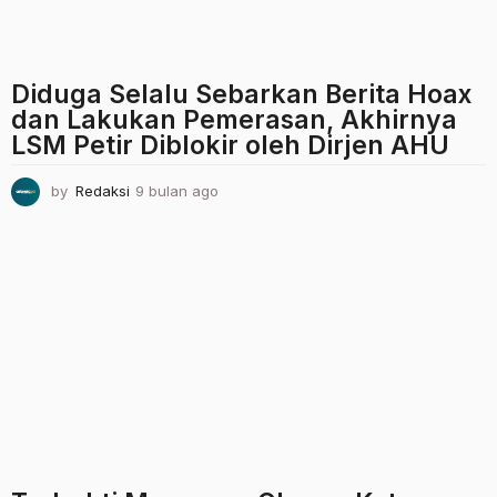
Diduga Selalu Sebarkan Berita Hoax
dan Lakukan Pemerasan, Akhirnya
LSM Petir Diblokir oleh Dirjen AHU
by
Redaksi
9 bulan ago
9
b
u
l
a
n
a
g
o