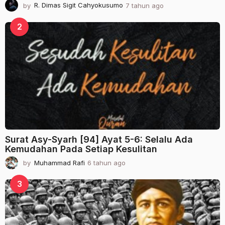
by
R. Dimas Sigit Cahyokusumo
7 tahun ago
2
t
a
2
h
u
n
a
g
o
Surat Asy-Syarh [94] Ayat 5-6: Selalu Ada
Kemudahan Pada Setiap Kesulitan
by
Muhammad Rafi
6 tahun ago
2
t
a
3
h
u
n
a