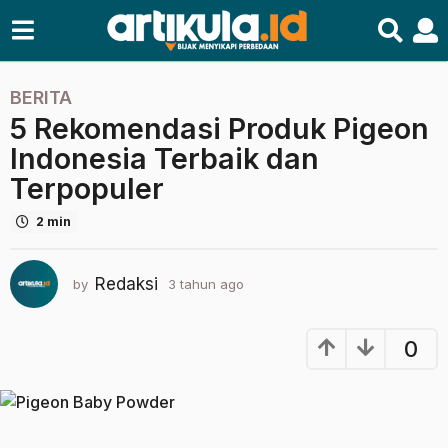
BERITA
3
5 Rekomendasi Produk Pigeon
t
a
Indonesia Terbaik dan
h
Terpopuler
u
n
2 min
a
g
Redaksi
by
3 tahun ago
3
o
t
3
a
t
h
0
a
u
n
h
a
u
g
n
o