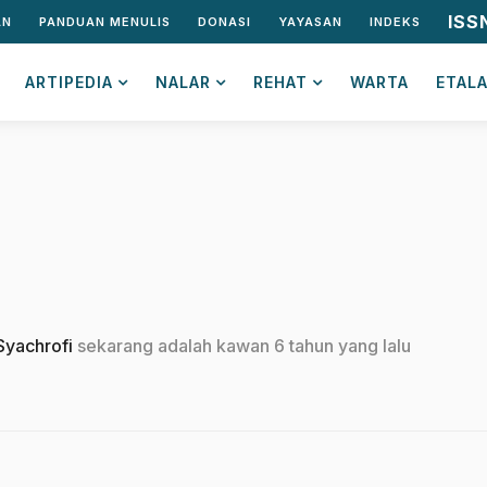
ISS
AN
PANDUAN MENULIS
DONASI
YAYASAN
INDEKS
ARTIPEDIA
NALAR
REHAT
WARTA
ETAL
yachrofi
sekarang adalah kawan
6 tahun yang lalu