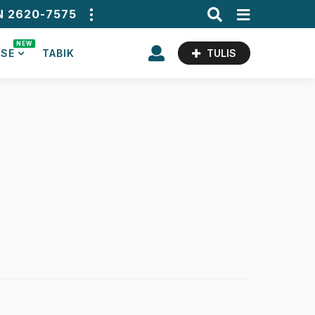
N 2620-7575
NEW
ASE
TABIK
TULIS