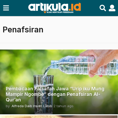
Penafsiran
Pembacaan Falsafah Jawa “Urip iku Mung
Mampir Ngombe” dengan Penafsiran Al-
Qur’an
by
Alfreda Daib Insan Labib
2 tahun ago
2
t
a