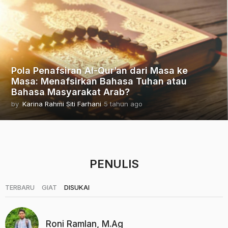
h
u
n
a
g
o
Pola Penafsiran Al-Qur’an dari Masa ke
Masa: Menafsirkan Bahasa Tuhan atau
Bahasa Masyarakat Arab?
by
Karina Rahmi Siti Farhani
5 tahun ago
2
t
a
h
u
n
PENULIS
a
g
o
|
|
TERBARU
GIAT
DISUKAI
Roni Ramlan, M.Ag