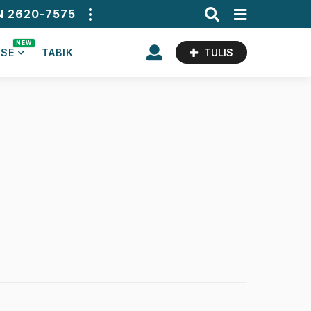
N 2620-7575
NEW
ASE
TABIK
TULIS