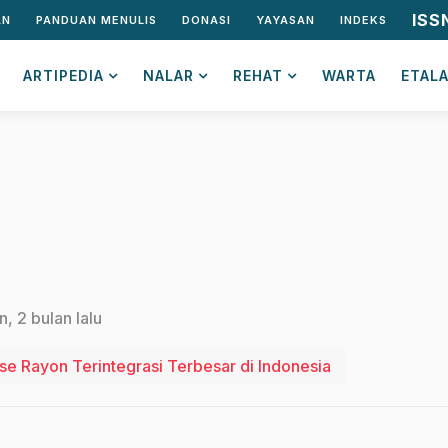
ISS
AN
PANDUAN MENULIS
DONASI
YAYASAN
INDEKS
ARTIPEDIA
NALAR
REHAT
WARTA
ETAL
n, 2 bulan lalu
se Rayon Terintegrasi Terbesar di Indonesia