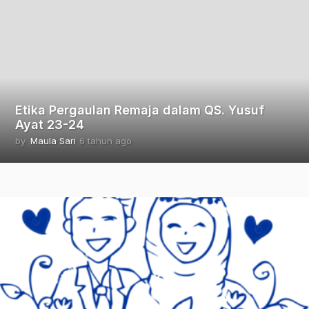
h
u
n
a
g
o
Etika Pergaulan Remaja dalam QS. Yusuf
Ayat 23-24
by
Maula Sari
6 tahun ago
2
t
a
h
u
n
a
g
o