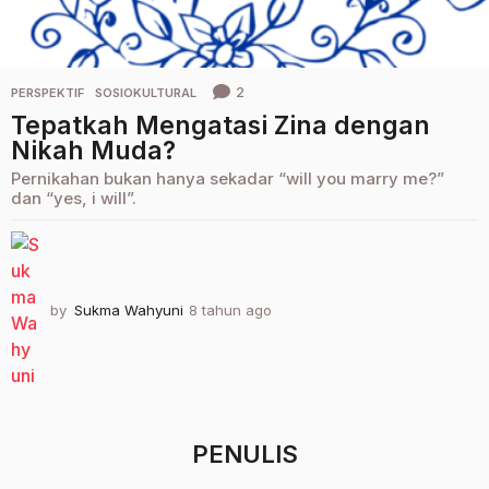
2
PERSPEKTIF
,
SOSIOKULTURAL
Tepatkah Mengatasi Zina dengan
Nikah Muda?
Pernikahan bukan hanya sekadar “will you marry me?”
dan “yes, i will”.
by
Sukma Wahyuni
8 tahun ago
2
t
a
h
u
n
a
PENULIS
g
o