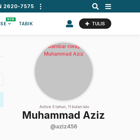
N 2620-7575
NEW
ASE
TABIK
TULIS
Active 5 tahun, 11 bulan lalu
Muhammad Aziz
@aziz456