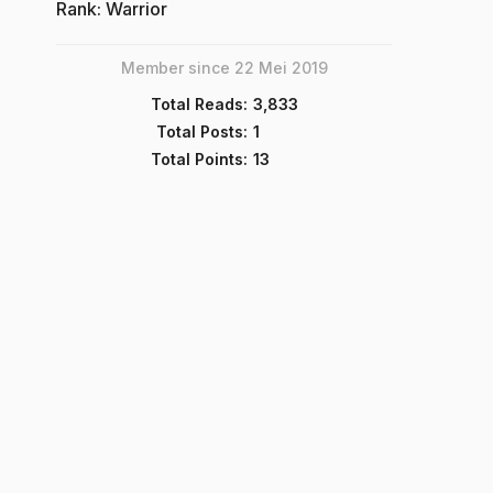
Rank: Warrior
Member since 22 Mei 2019
Total Reads:
3,833
Total Posts:
1
Total Points:
13