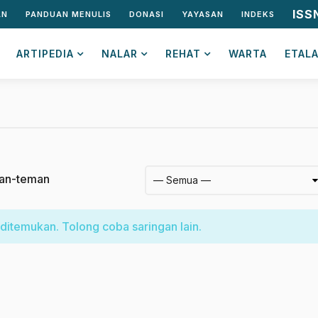
ISS
AN
PANDUAN MENULIS
DONASI
YAYASAN
INDEKS
ARTIPEDIA
NALAR
REHAT
WARTA
ETAL
an-teman
ditemukan. Tolong coba saringan lain.