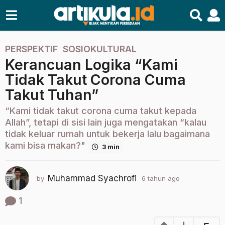
PERSPEKTIF
,
SOSIOKULTURAL
6
Kerancuan Logika “Kami
t
a
Tidak Takut Corona Cuma
h
Takut Tuhan”
u
n
“Kami tidak takut corona cuma takut kepada
a
Allah”, tetapi di sisi lain juga mengatakan “kalau
g
tidak keluar rumah untuk bekerja lalu bagaimana
kami bisa makan?"
o
3 min
2
t
Muhammad Syachrofi
by
6 tahun ago
2
a
t
h
a
1
u
h
u
n