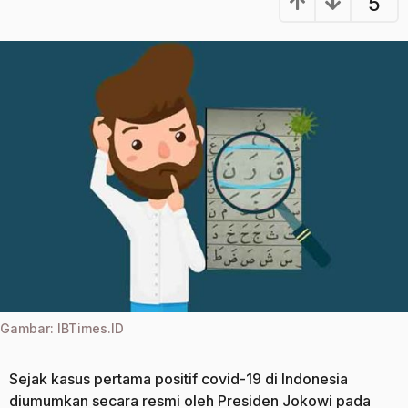
5
n
a
a
g
g
o
o
Gambar: IBTimes.ID
Sejak kasus pertama positif covid-19 di Indonesia
diumumkan secara resmi oleh Presiden Jokowi pada