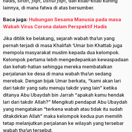
hadis,
sirah
,
fiqh
,
ushul fiqh
, dan kitab-kitab kuning
lainnya, di mana fatwa di atas bersumber.
Baca juga:
Hubungan Sesama Manusia pada masa
Wabah Virus Corona dalam Perspektif Hadis
Jika ditilik ke belakang, sejarah wabah tha’un yang
pernah terjadi di masa Khalifah ‘Umar bin Khattab juga
mempola masyarakat muslim kepada dua kelompok.
Kelompok pertama lebih mengedepankan kewaspadaan
dan kehati-hatian sehingga mereka membatalkan
perjalanan ke desa di mana wabah tha’un sedang
merebak. Dengan bijak Umar berkata, “kami akan lari
dari takdir yang satu menuju takdir yang lain” ketika
ditanya Abu Ubaydah bin Jarrah “apakah kamu hendak
lari dari takdir Allah?” Mengikuti pendapat Abu Ubaydah
yang mengatakan “terkena wabah atau tidak itu sudah
ditakdirkan Allah” maka kelompok kedua pun memilih
tetap melanjutkan perjalanan ke wilayah yang tersebar
wabah tha’un tersebut.