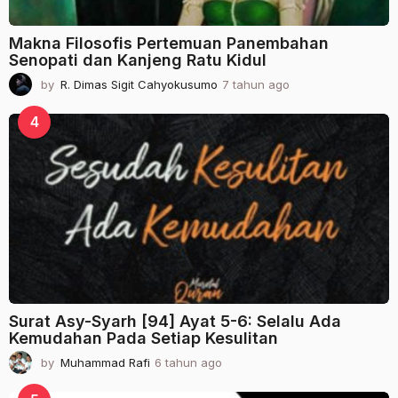
Makna Filosofis Pertemuan Panembahan
Senopati dan Kanjeng Ratu Kidul
by
R. Dimas Sigit Cahyokusumo
7 tahun ago
2
t
a
4
h
u
n
a
g
o
Surat Asy-Syarh [94] Ayat 5-6: Selalu Ada
Kemudahan Pada Setiap Kesulitan
by
Muhammad Rafi
6 tahun ago
2
t
a