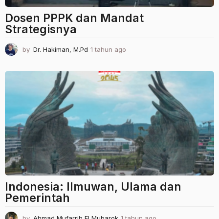
Dosen PPPK dan Mandat
Strategisnya
by
Dr. Hakiman, M.Pd
1 tahun ago
1
t
a
h
u
n
a
g
o
Indonesia: Ilmuwan, Ulama dan
Pemerintah
by
Ahmad Mufarrih El Mubarok
1 tahun ago
1