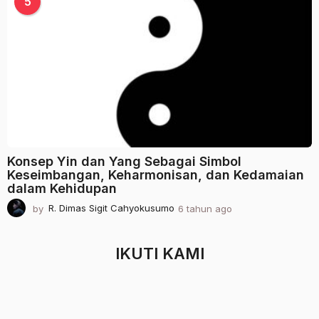
5
h
u
n
a
g
o
Konsep Yin dan Yang Sebagai Simbol
Keseimbangan, Keharmonisan, dan Kedamaian
dalam Kehidupan
by
R. Dimas Sigit Cahyokusumo
6 tahun ago
2
t
a
h
IKUTI KAMI
u
n
a
g
o