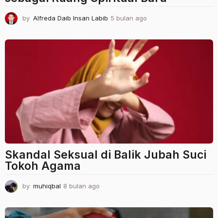
by
Alfreda Daib Insan Labib
5 bulan ago
5
b
u
l
a
n
a
g
o
Skandal Seksual di Balik Jubah Suci
Tokoh Agama
by
muhiqbal
8 bulan ago
8
b
u
l