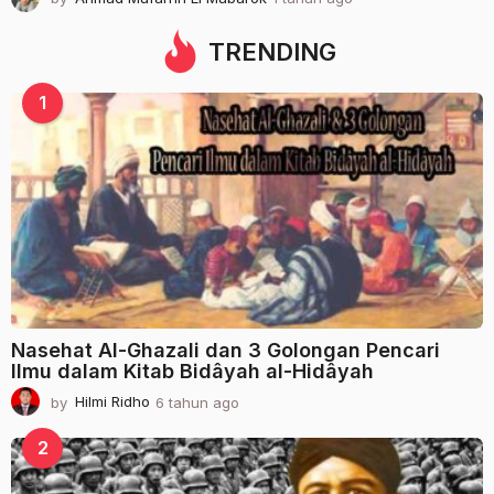
t
a
TRENDING
h
u
1
n
a
g
o
Nasehat Al-Ghazali dan 3 Golongan Pencari
Ilmu dalam Kitab Bidâyah al-Hidâyah
by
Hilmi Ridho
6 tahun ago
2
t
a
2
h
u