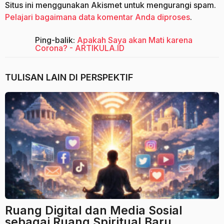
Situs ini menggunakan Akismet untuk mengurangi spam.
Pelajari bagaimana data komentar Anda diproses
.
Ping-balik:
Apakah Saya akan Mati karena
Corona? - ARTIKULA.ID
TULISAN LAIN DI
PERSPEKTIF
Ruang Digital dan Media Sosial
sebagai Ruang Spiritual Baru